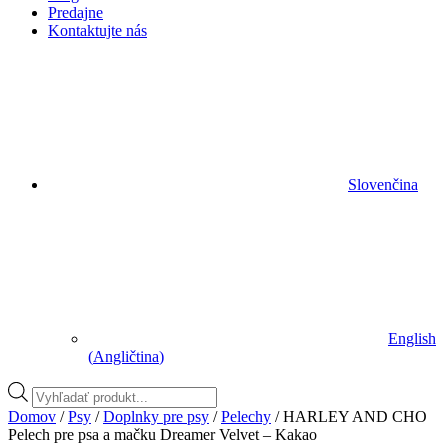
Predajne
Kontaktujte nás
Slovenčina
English
(
Angličtina
)
Vyhľadávanie
produktov
Domov
/
Psy
/
Doplnky pre psy
/
Pelechy
/ HARLEY AND CHO
Pelech pre psa a mačku Dreamer Velvet – Kakao