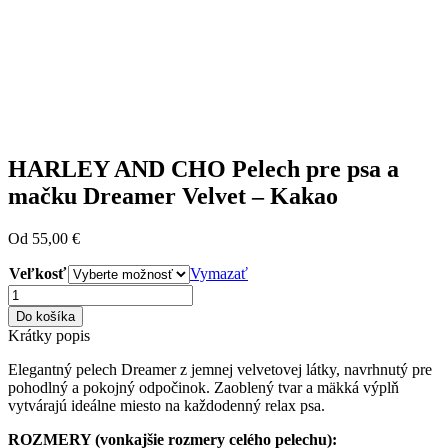
HARLEY AND CHO Pelech pre psa a
mačku Dreamer Velvet – Kakao
Od
55,00
€
Veľkosť
Vymazať
množstvo
HARLEY
Do košíka
AND
Krátky popis
CHO
Pelech
Elegantný pelech Dreamer z jemnej velvetovej látky, navrhnutý pre
pre
pohodlný a pokojný odpočinok. Zaoblený tvar a mäkká výplň
psa
vytvárajú ideálne miesto na každodenný relax psa.
a
mačku
ROZMERY (vonkajšie rozmery celého pelechu):