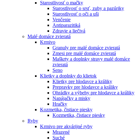
Starostlivosť o mačky
Starostlivosť o srsť, zuby a pazúriky
Starostlivosť o oči a uši
Venčenie
Antiparazitiká
Zdravie a liečivá
Malé domáce zvieratá
Krmivo
Granuly pre malé domáce zvieratá
Zmesi pre malé domáce zvieratá
Maškrty a doplnky stravy malé domáce
zvieratá
Seno
Klietky a doplnky do klietok
Klietky pre hlodavce a králiky
Prepravky pre hlodavce a králiky
Ohrádky a výbehy pre hlodavce a králiky
Napájačky a misky
Hračky
Kozmetika, čistiace piesky
Kozmetika, čistiace piesky
Ryby
Krmivo pre akvárijné ryby
Mrazené
Suché