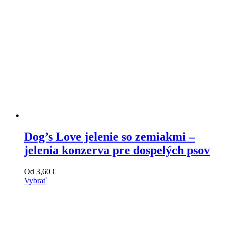
produktu
Dog’s Love jelenie so zemiakmi –
jelenia konzerva pre dospelých psov
Od
3,60
€
Vybrať
Tento
výrobok
má
viacero