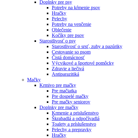
Doplnky pre psy
Potreby na kŕmenie psov
Hračky
Pelechy
Potreby na venčenie
Oblečenie
Kočíky pre psov
Starostlivosť o psy
Starostlivosť o srsť, zuby a pazúriky
Cestovanie so psom
Čistá domácnosť
Výcvikové a športové pomôcky
Zdravie a liečivá
Antiparazitiká
Mačky
Krmivo pre mačky
Pre mačiatka
Pre dospelé mačky
Pre mačky seniorov
Doplnky pre mačky
Krmenie a prislušenstvo
Škrabadlá a odpočívadlá
Toalety а príslušenstvo
Pelechy a prepravky
Hračky