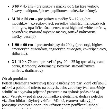
Dreamer
Velvet
S 60 × 45 cm
– pre psíkov a mačky do 5 kg (pre yorkov,
–
čivavy, maltipoo, špicov, papillonov, maltézske bišóny).
Kakao
M 70 × 50 cm
– pre psíkov a mačky 5 – 12 kg (pre
mopslíkov, jazvečíkov, jack russellov, shih-tzu, francúzskych
buldogov, trpasličích šnaucerov, west highland white teriérov,
pekinézov, mainské mývalie mačky, britské krátkosrsté
mačky, basenji).
L 90 × 60 cm
– pre stredné psy do 20 kg (pre corgi, bíglov,
amerických bulteriérov, anglických buldogov, kokeršpanielov,
shiba inu).
XL 110 × 70 cm
– pre veľké psy 20 – 35 kg (pre akity, cane
corso, labradory, dobermany, boxerov, stafordšírskych
teriérov, drathaarov).
Obsah produktu
Pelech Dreamer z velvetovej látky je určený pre psy, ktoré obľubujú
mäkké a pohodlné miesto na oddych. Jeho zaoblený tvar umožňuje
schúliť sa a vytvára príjemné prostredie na spánok počas dňa aj
noci. Velvetový poťah pôsobí hladko a elegantne, dodáva pelechu
vizuálnu hĺbku a štýlový vzhľad. Mäkká, tvarovo stála výplň
poskytuje komfort a oporu pri každodennom používaní. Model