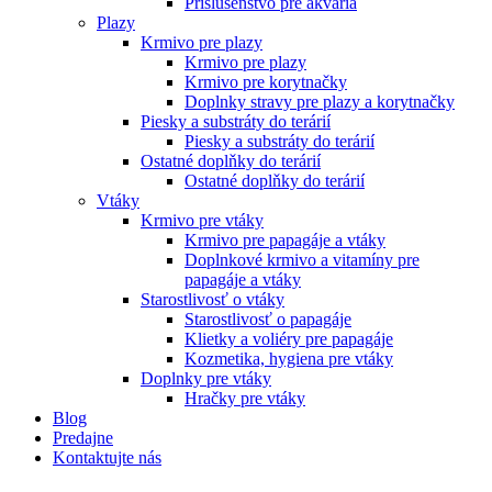
Príslušenstvo pre akvária
Plazy
Krmivo pre plazy
Krmivo pre plazy
Krmivo pre korytnačky
Doplnky stravy pre plazy a korytnačky
Piesky a substráty do terárií
Piesky a substráty do terárií
Ostatné doplňky do terárií
Ostatné doplňky do terárií
Vtáky
Krmivo pre vtáky
Krmivo pre papagáje a vtáky
Doplnkové krmivo a vitamíny pre
papagáje a vtáky
Starostlivosť o vtáky
Starostlivosť o papagáje
Klietky a voliéry pre papagáje
Kozmetika, hygiena pre vtáky
Doplnky pre vtáky
Hračky pre vtáky
Blog
Predajne
Kontaktujte nás