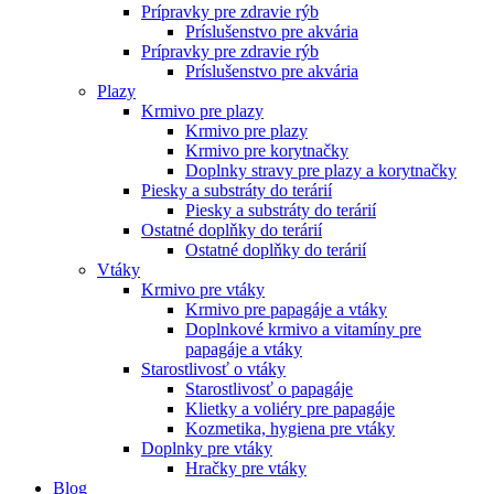
Prípravky pre zdravie rýb
Príslušenstvo pre akvária
Prípravky pre zdravie rýb
Príslušenstvo pre akvária
Plazy
Krmivo pre plazy
Krmivo pre plazy
Krmivo pre korytnačky
Doplnky stravy pre plazy a korytnačky
Piesky a substráty do terárií
Piesky a substráty do terárií
Ostatné doplňky do terárií
Ostatné doplňky do terárií
Vtáky
Krmivo pre vtáky
Krmivo pre papagáje a vtáky
Doplnkové krmivo a vitamíny pre
papagáje a vtáky
Starostlivosť o vtáky
Starostlivosť o papagáje
Klietky a voliéry pre papagáje
Kozmetika, hygiena pre vtáky
Doplnky pre vtáky
Hračky pre vtáky
Blog