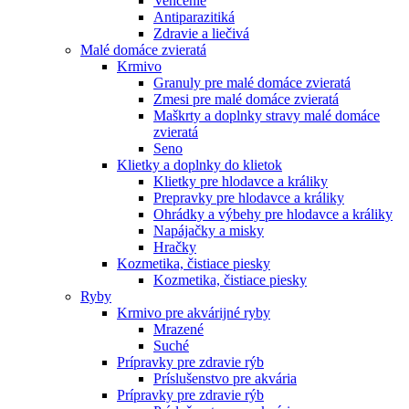
Venčenie
Antiparazitiká
Zdravie a liečivá
Malé domáce zvieratá
Krmivo
Granuly pre malé domáce zvieratá
Zmesi pre malé domáce zvieratá
Maškrty a doplnky stravy malé domáce
zvieratá
Seno
Klietky a doplnky do klietok
Klietky pre hlodavce a králiky
Prepravky pre hlodavce a králiky
Ohrádky a výbehy pre hlodavce a králiky
Napájačky a misky
Hračky
Kozmetika, čistiace piesky
Kozmetika, čistiace piesky
Ryby
Krmivo pre akvárijné ryby
Mrazené
Suché
Prípravky pre zdravie rýb
Príslušenstvo pre akvária
Prípravky pre zdravie rýb