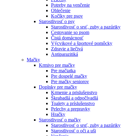
Potreby na venčenie
Oblečenie
Kočíky pre psov
Starostlivosť o psy
Starostlivosť o srsť, zuby a pazúriky
Cestovanie so psom
Čistá domácnosť
Výcvikové a športové pomôcky
Zdravie a liečivá
Antiparazitiká
Mačky
Krmivo pre mačky
Pre mačiatka
Pre dospelé mačky
Pre mačky seniorov
Doplnky pre mačky
Krmenie a prislušenstvo
Škrabadlá a odpočívadlá
Toalety а príslušenstvo
Pelechy a prepravky
Hračky
Starostlivosť o mačky
Starostlivosť o srsť, zuby a pazúriky
Starostlivosť o oči a uši