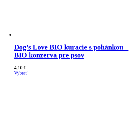
Dog’s Love BIO kuracie s pohánkou –
BIO konzerva pre psov
4,10
€
Vybrať
Tento
výrobok
má
viacero
variantov.
Varianty
si
môžete
vybrať
na
stránke