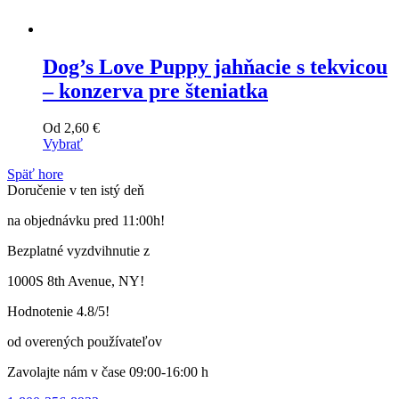
Dog’s Love Puppy jahňacie s tekvicou
– konzerva pre šteniatka
Od
2,60
€
Vybrať
Tento
Späť hore
výrobok
Doručenie v ten istý deň
má
viacero
na objednávku pred 11:00h!
variantov.
Varianty
Bezplatné vyzdvihnutie z
si
môžete
1000S 8th Avenue, NY!
vybrať
na
Hodnotenie 4.8/5!
stránke
produktu
od overených používateľov
Zavolajte nám v čase 09:00-16:00 h