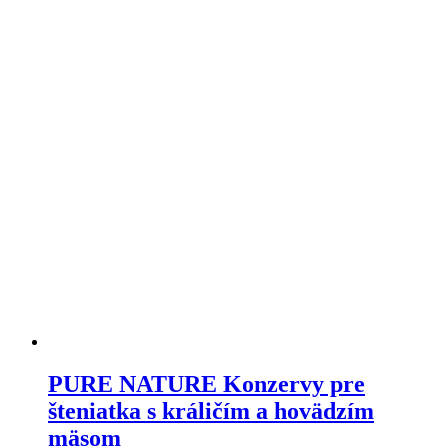
variantov.
Varianty
si
môžete
vybrať
na
stránke
produktu
PURE NATURE Konzervy pre
šteniatka s králičím a hovädzím
mäsom