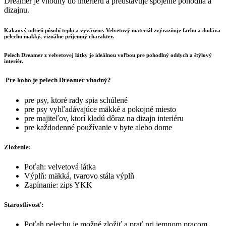
Dreamer je vhodný do interiéru a predstavuje spojenie pohodlia a
dizajnu.
Kakaový odtieň pôsobí teplo a vyvážene. Velvetový materiál zvýrazňuje farbu a dodáva
pelechu mäkký, vizuálne príjemný charakter.
Pelech Dreamer z velvetovej látky je ideálnou voľbou pre pohodlný oddych a štýlový
interiér.
Pre koho je pelech Dreamer vhodný?
pre psy, ktoré rady spia schúlené
pre psy vyhľadávajúce mäkké a pokojné miesto
pre majiteľov, ktorí kladú dôraz na dizajn interiéru
pre každodenné používanie v byte alebo dome
Zloženie:
Poťah: velvetová látka
Výplň: mäkká, tvarovo stála výplň
Zapínanie: zips YKK
Starostlivosť:
Poťah pelechu je možné zložiť a prať pri jemnom pracom