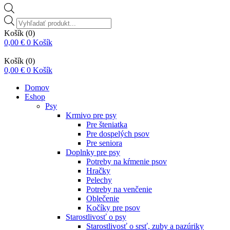
Vyhľadávanie
produktov
Košík
(0)
0,00
€
0
Košík
Košík
(0)
0,00
€
0
Košík
Domov
Eshop
Psy
Krmivo pre psy
Pre šteniatka
Pre dospelých psov
Pre seniora
Doplnky pre psy
Potreby na kŕmenie psov
Hračky
Pelechy
Potreby na venčenie
Oblečenie
Kočíky pre psov
Starostlivosť o psy
Starostlivosť o srsť, zuby a pazúriky