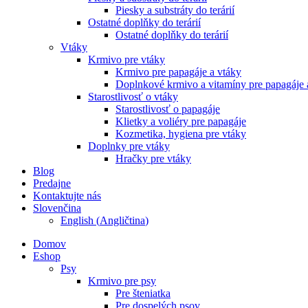
Piesky a substráty do terárií
Ostatné doplňky do terárií
Ostatné doplňky do terárií
Vtáky
Krmivo pre vtáky
Krmivo pre papagáje a vtáky
Doplnkové krmivo a vitamíny pre papagáje 
Starostlivosť o vtáky
Starostlivosť o papagáje
Klietky a voliéry pre papagáje
Kozmetika, hygiena pre vtáky
Doplnky pre vtáky
Hračky pre vtáky
Blog
Predajne
Kontaktujte nás
Slovenčina
English
(
Angličtina
)
Domov
Eshop
Psy
Krmivo pre psy
Pre šteniatka
Pre dospelých psov