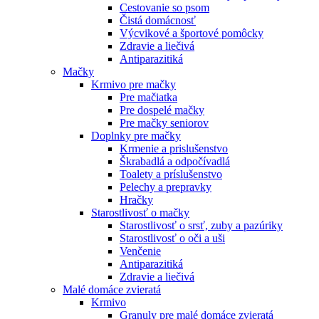
Cestovanie so psom
Čistá domácnosť
Výcvikové a športové pomôcky
Zdravie a liečivá
Antiparazitiká
Mačky
Krmivo pre mačky
Pre mačiatka
Pre dospelé mačky
Pre mačky seniorov
Doplnky pre mačky
Krmenie a prislušenstvo
Škrabadlá a odpočívadlá
Toalety а príslušenstvo
Pelechy a prepravky
Hračky
Starostlivosť o mačky
Starostlivosť o srsť, zuby a pazúriky
Starostlivosť o oči a uši
Venčenie
Antiparazitiká
Zdravie a liečivá
Malé domáce zvieratá
Krmivo
Granuly pre malé domáce zvieratá