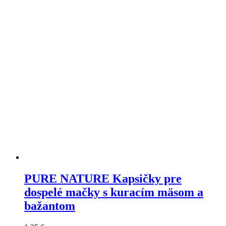
si
môžete
vybrať
na
stránke
produktu
PURE NATURE Kapsičky pre
dospelé mačky s kuracím mäsom a
bažantom