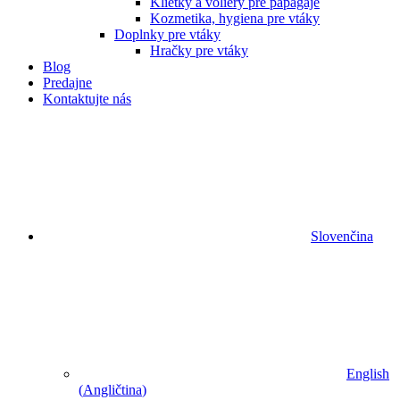
Klietky a voliéry pre papagáje
Kozmetika, hygiena pre vtáky
Doplnky pre vtáky
Hračky pre vtáky
Blog
Predajne
Kontaktujte nás
Slovenčina
English
(
Angličtina
)