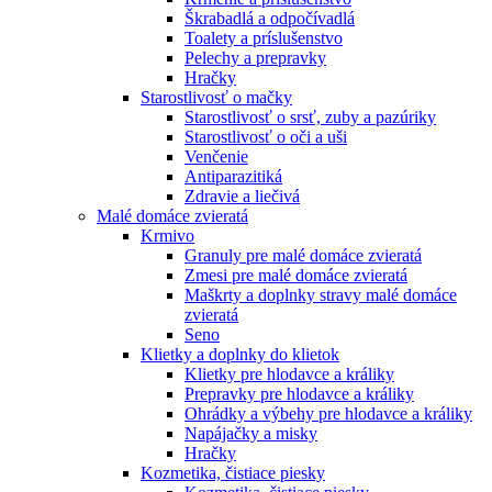
Škrabadlá a odpočívadlá
Toalety а príslušenstvo
Pelechy a prepravky
Hračky
Starostlivosť o mačky
Starostlivosť o srsť, zuby a pazúriky
Starostlivosť o oči a uši
Venčenie
Antiparazitiká
Zdravie a liečivá
Malé domáce zvieratá
Krmivo
Granuly pre malé domáce zvieratá
Zmesi pre malé domáce zvieratá
Maškrty a doplnky stravy malé domáce
zvieratá
Seno
Klietky a doplnky do klietok
Klietky pre hlodavce a králiky
Prepravky pre hlodavce a králiky
Ohrádky a výbehy pre hlodavce a králiky
Napájačky a misky
Hračky
Kozmetika, čistiace piesky