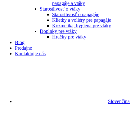
papagáje a vtáky
Starostlivosť o vtáky
Starostlivosť o papagáje
Klietky a voliéry pre papagáje
Kozmetika, hygiena pre vtáky
Doplnky pre vtáky
Hračky pre vtáky
Blog
Predajne
Kontaktujte nás
Slovenčina