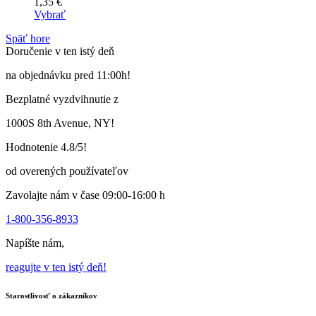
1,35
€
Vybrať
Tento
Späť hore
výrobok
Doručenie v ten istý deň
má
viacero
na objednávku pred 11:00h!
variantov.
Varianty
Bezplatné vyzdvihnutie z
si
môžete
1000S 8th Avenue, NY!
vybrať
na
Hodnotenie 4.8/5!
stránke
produktu
od overených používateľov
Zavolajte nám v čase 09:00-16:00 h
1-800-356-8933
Napíšte nám,
reagujte v ten istý deň!
Starostlivosť o zákazníkov