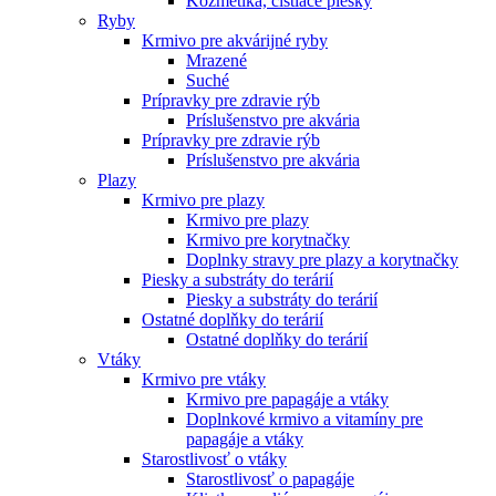
Kozmetika, čistiace piesky
Ryby
Krmivo pre akvárijné ryby
Mrazené
Suché
Prípravky pre zdravie rýb
Príslušenstvo pre akvária
Prípravky pre zdravie rýb
Príslušenstvo pre akvária
Plazy
Krmivo pre plazy
Krmivo pre plazy
Krmivo pre korytnačky
Doplnky stravy pre plazy a korytnačky
Piesky a substráty do terárií
Piesky a substráty do terárií
Ostatné doplňky do terárií
Ostatné doplňky do terárií
Vtáky
Krmivo pre vtáky
Krmivo pre papagáje a vtáky
Doplnkové krmivo a vitamíny pre
papagáje a vtáky
Starostlivosť o vtáky
Starostlivosť o papagáje