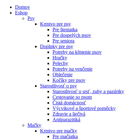
Domov
Eshop
Psy
Krmivo pre psy
Pre šteniatka
Pre dospelých psov
Pre seniora
Doplnky pre psy
Potreby na kŕmenie psov
Hračky
Pelechy
Potreby na venčenie
Oblečenie
Kočíky pre psov
Starostlivosť o psy
Starostlivosť o srsť, zuby a pazúriky
Cestovanie so psom
Čistá domácnosť
Výcvikové a športové pomôcky
Zdravie a liečivá
Antiparazitiká
Mačky
Krmivo pre mačky
Pre mačiatka