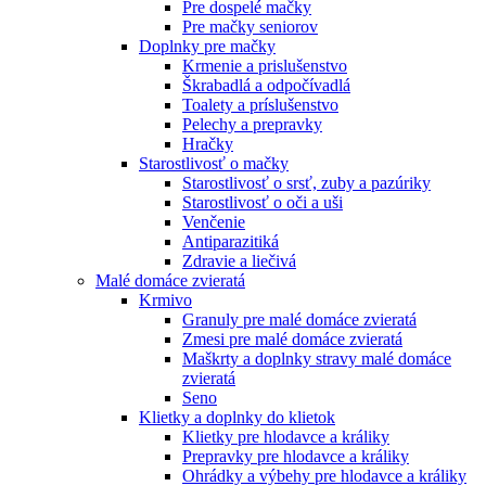
Pre dospelé mačky
Pre mačky seniorov
Doplnky pre mačky
Krmenie a prislušenstvo
Škrabadlá a odpočívadlá
Toalety а príslušenstvo
Pelechy a prepravky
Hračky
Starostlivosť o mačky
Starostlivosť o srsť, zuby a pazúriky
Starostlivosť o oči a uši
Venčenie
Antiparazitiká
Zdravie a liečivá
Malé domáce zvieratá
Krmivo
Granuly pre malé domáce zvieratá
Zmesi pre malé domáce zvieratá
Maškrty a doplnky stravy malé domáce
zvieratá
Seno
Klietky a doplnky do klietok
Klietky pre hlodavce a králiky
Prepravky pre hlodavce a králiky
Ohrádky a výbehy pre hlodavce a králiky