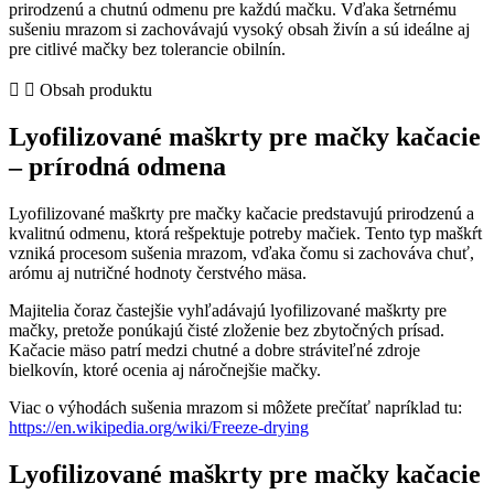
prirodzenú a chutnú odmenu pre každú mačku. Vďaka šetrnému
–
sušeniu mrazom si zachovávajú vysoký obsah živín a sú ideálne aj
lyofilizované
pre citlivé mačky bez tolerancie obilnín.
maškrty
pre
Obsah produktu
mačky
bez
Lyofilizované maškrty pre mačky kačacie
obilnín
– prírodná odmena
Lyofilizované maškrty pre mačky kačacie predstavujú prirodzenú a
kvalitnú odmenu, ktorá rešpektuje potreby mačiek. Tento typ maškŕt
vzniká procesom sušenia mrazom, vďaka čomu si zachováva chuť,
arómu aj nutričné hodnoty čerstvého mäsa.
Majitelia čoraz častejšie vyhľadávajú lyofilizované maškrty pre
mačky, pretože ponúkajú čisté zloženie bez zbytočných prísad.
Kačacie mäso patrí medzi chutné a dobre stráviteľné zdroje
bielkovín, ktoré ocenia aj náročnejšie mačky.
Viac o výhodách sušenia mrazom si môžete prečítať napríklad tu:
https://en.wikipedia.org/wiki/Freeze-drying
Lyofilizované maškrty pre mačky kačacie