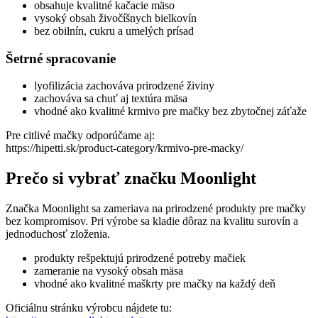
obsahuje kvalitné kačacie mäso
vysoký obsah živočíšnych bielkovín
bez obilnín, cukru a umelých prísad
Šetrné spracovanie
lyofilizácia zachováva prirodzené živiny
zachováva sa chuť aj textúra mäsa
vhodné ako kvalitné krmivo pre mačky bez zbytočnej záťaže
Pre citlivé mačky odporúčame aj:
https://hipetti.sk/product-category/krmivo-pre-macky/
Prečo si vybrať značku Moonlight
Značka Moonlight sa zameriava na prirodzené produkty pre mačky
bez kompromisov. Pri výrobe sa kladie dôraz na kvalitu surovín a
jednoduchosť zloženia.
produkty rešpektujú prirodzené potreby mačiek
zameranie na vysoký obsah mäsa
vhodné ako kvalitné maškrty pre mačky na každý deň
Oficiálnu stránku výrobcu nájdete tu: