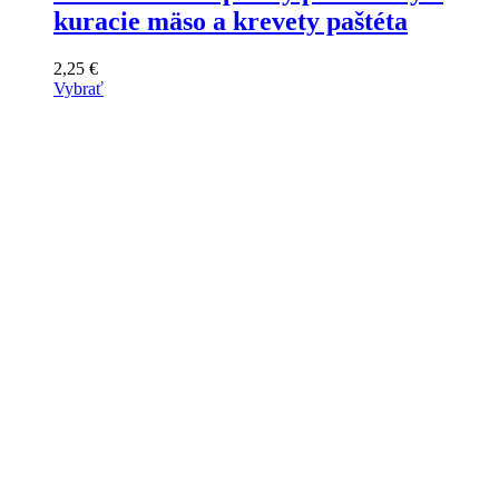
kuracie mäso a krevety paštéta
2,25
€
Vybrať
Tento
výrobok
má
viacero
variantov.
Varianty
si
môžete
vybrať
na
stránke
produktu