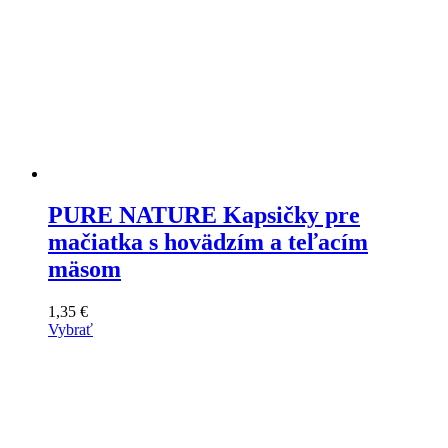
PURE NATURE Kapsičky pre
mačiatka s hovädzím a teľacím
mäsom
1,35
€
Vybrať
Tento
výrobok
má
viacero
variantov.
Varianty