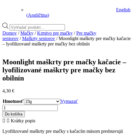
English
(
Angličtina
)
Vyhľadávanie
produktov
Domov
/
Mačky
/
Krmivo pre mačky
/
Pre mačky
seniorov
/
Maškrty seniorov
/ Moonlight maškrty pre mačky kačacie
– lyofilizované maškrty pre mačky bez obilnín
Moonlight maškrty pre mačky kačacie –
lyofilizované maškrty pre mačky bez
obilnín
4,30
€
Hmotnosť
Vymazať
množstvo
Moonlight
Do košíka
maškrty
Krátky popis
pre
mačky
Lyofilizované maškrty pre mačky s kačacím mäsom predstavujú
kačacie