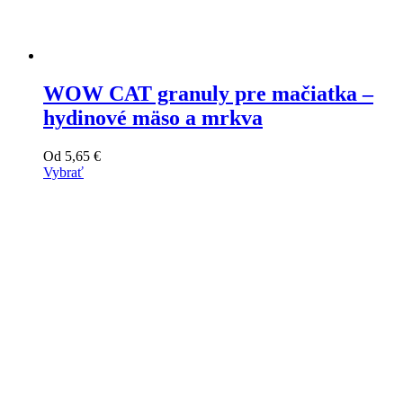
WOW CAT granuly pre mačiatka –
hydinové mäso a mrkva
Od
5,65
€
Vybrať
Tento
výrobok
má
viacero
variantov.
Varianty
si
môžete
vybrať
na
stránke
produktu