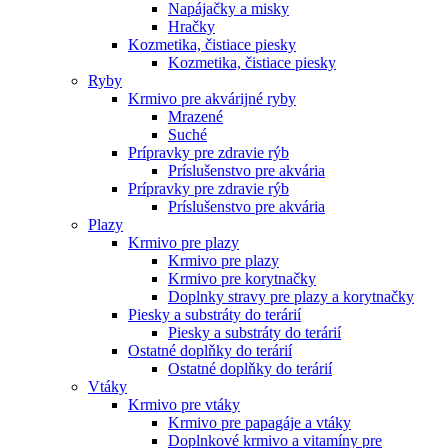
Napájačky a misky
Hračky
Kozmetika, čistiace piesky
Kozmetika, čistiace piesky
Ryby
Krmivo pre akvárijné ryby
Mrazené
Suché
Prípravky pre zdravie rýb
Príslušenstvo pre akvária
Prípravky pre zdravie rýb
Príslušenstvo pre akvária
Plazy
Krmivo pre plazy
Krmivo pre plazy
Krmivo pre korytnačky
Doplnky stravy pre plazy a korytnačky
Piesky a substráty do terárií
Piesky a substráty do terárií
Ostatné doplňky do terárií
Ostatné doplňky do terárií
Vtáky
Krmivo pre vtáky
Krmivo pre papagáje a vtáky
Doplnkové krmivo a vitamíny pre