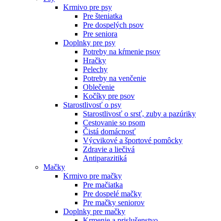
Krmivo pre psy
Pre šteniatka
Pre dospelých psov
Pre seniora
Doplnky pre psy
Potreby na kŕmenie psov
Hračky
Pelechy
Potreby na venčenie
Oblečenie
Kočíky pre psov
Starostlivosť o psy
Starostlivosť o srsť, zuby a pazúriky
Cestovanie so psom
Čistá domácnosť
Výcvikové a športové pomôcky
Zdravie a liečivá
Antiparazitiká
Mačky
Krmivo pre mačky
Pre mačiatka
Pre dospelé mačky
Pre mačky seniorov
Doplnky pre mačky
Krmenie a prislušenstvo