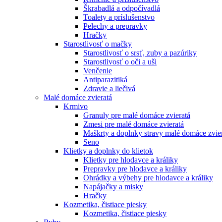
Škrabadlá a odpočívadlá
Toalety а príslušenstvo
Pelechy a prepravky
Hračky
Starostlivosť o mačky
Starostlivosť o srsť, zuby a pazúriky
Starostlivosť o oči a uši
Venčenie
Antiparazitiká
Zdravie a liečivá
Malé domáce zvieratá
Krmivo
Granuly pre malé domáce zvieratá
Zmesi pre malé domáce zvieratá
Maškrty a doplnky stravy malé domáce zvie
Seno
Klietky a doplnky do klietok
Klietky pre hlodavce a králiky
Prepravky pre hlodavce a králiky
Ohrádky a výbehy pre hlodavce a králiky
Napájačky a misky
Hračky
Kozmetika, čistiace piesky
Kozmetika, čistiace piesky