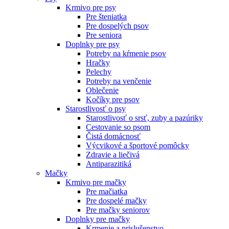
Krmivo pre psy
Pre šteniatka
Pre dospelých psov
Pre seniora
Doplnky pre psy
Potreby na kŕmenie psov
Hračky
Pelechy
Potreby na venčenie
Oblečenie
Kočíky pre psov
Starostlivosť o psy
Starostlivosť o srsť, zuby a pazúriky
Cestovanie so psom
Čistá domácnosť
Výcvikové a športové pomôcky
Zdravie a liečivá
Antiparazitiká
Mačky
Krmivo pre mačky
Pre mačiatka
Pre dospelé mačky
Pre mačky seniorov
Doplnky pre mačky
Krmenie a prislušenstvo