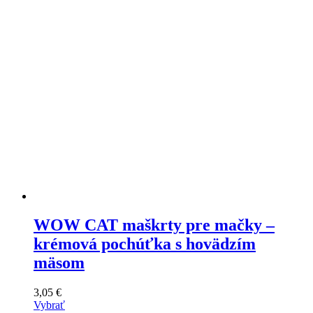
vybrať
na
stránke
produktu
WOW CAT maškrty pre mačky –
krémová pochúťka s hovädzím
mäsom
3,05
€
Vybrať