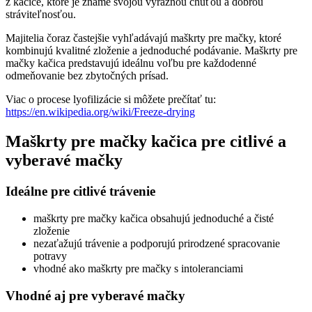
z kačice, ktoré je známe svojou výraznou chuťou a dobrou
stráviteľnosťou.
Majitelia čoraz častejšie vyhľadávajú maškrty pre mačky, ktoré
kombinujú kvalitné zloženie a jednoduché podávanie. Maškrty pre
mačky kačica predstavujú ideálnu voľbu pre každodenné
odmeňovanie bez zbytočných prísad.
Viac o procese lyofilizácie si môžete prečítať tu:
https://en.wikipedia.org/wiki/Freeze-drying
Maškrty pre mačky kačica pre citlivé a
vyberavé mačky
Ideálne pre citlivé trávenie
maškrty pre mačky kačica obsahujú jednoduché a čisté
zloženie
nezaťažujú trávenie a podporujú prirodzené spracovanie
potravy
vhodné ako maškrty pre mačky s intoleranciami
Vhodné aj pre vyberavé mačky