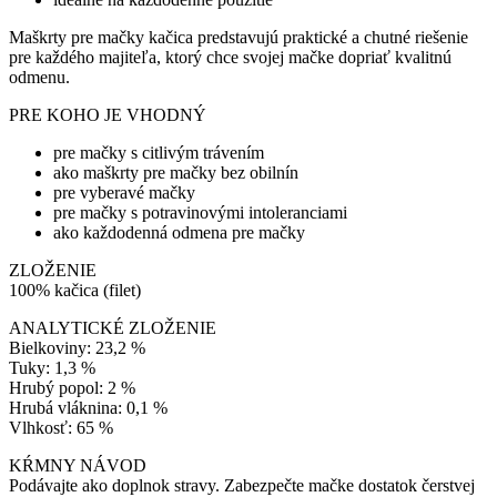
Maškrty pre mačky kačica predstavujú praktické a chutné riešenie
pre každého majiteľa, ktorý chce svojej mačke dopriať kvalitnú
odmenu.
PRE KOHO JE VHODNÝ
pre mačky s citlivým trávením
ako maškrty pre mačky bez obilnín
pre vyberavé mačky
pre mačky s potravinovými intoleranciami
ako každodenná odmena pre mačky
ZLOŽENIE
100% kačica (filet)
ANALYTICKÉ ZLOŽENIE
Bielkoviny: 23,2 %
Tuky: 1,3 %
Hrubý popol: 2 %
Hrubá vláknina: 0,1 %
Vlhkosť: 65 %
KŔMNY NÁVOD
Podávajte ako doplnok stravy. Zabezpečte mačke dostatok čerstvej