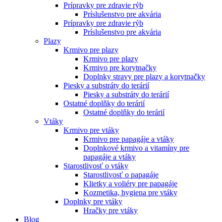
Prípravky pre zdravie rýb
Príslušenstvo pre akvária
Prípravky pre zdravie rýb
Príslušenstvo pre akvária
Plazy
Krmivo pre plazy
Krmivo pre plazy
Krmivo pre korytnačky
Doplnky stravy pre plazy a korytnačky
Piesky a substráty do terárií
Piesky a substráty do terárií
Ostatné doplňky do terárií
Ostatné doplňky do terárií
Vtáky
Krmivo pre vtáky
Krmivo pre papagáje a vtáky
Doplnkové krmivo a vitamíny pre
papagáje a vtáky
Starostlivosť o vtáky
Starostlivosť o papagáje
Klietky a voliéry pre papagáje
Kozmetika, hygiena pre vtáky
Doplnky pre vtáky
Hračky pre vtáky
Blog