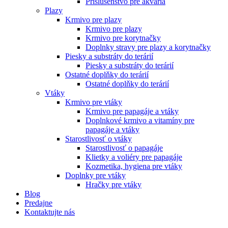
Príslušenstvo pre akvária
Plazy
Krmivo pre plazy
Krmivo pre plazy
Krmivo pre korytnačky
Doplnky stravy pre plazy a korytnačky
Piesky a substráty do terárií
Piesky a substráty do terárií
Ostatné doplňky do terárií
Ostatné doplňky do terárií
Vtáky
Krmivo pre vtáky
Krmivo pre papagáje a vtáky
Doplnkové krmivo a vitamíny pre
papagáje a vtáky
Starostlivosť o vtáky
Starostlivosť o papagáje
Klietky a voliéry pre papagáje
Kozmetika, hygiena pre vtáky
Doplnky pre vtáky
Hračky pre vtáky
Blog
Predajne
Kontaktujte nás