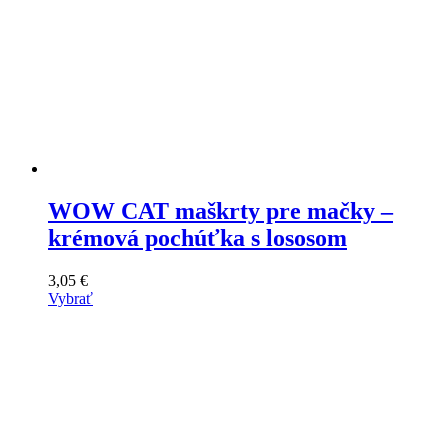
WOW CAT maškrty pre mačky –
krémová pochúťka s lososom
3,05
€
Vybrať
Tento
výrobok
má
viacero
variantov.
Varianty
si
môžete