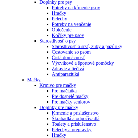
Doplnky pre psy
Potreby na kŕmenie psov
Hračky
Pelechy
Potreby na venčenie
Oblečenie
Kočíky pre psov
Starostlivosť o psy
Starostlivosť o srsť, zuby a pazúriky
Cestovanie so psom
Čistá domácnosť
Výcvikové a športové pomôcky
Zdravie a liečivá
Antiparazitiká
Mačky
Krmivo pre mačky
Pre mačiatka
Pre dospelé mačky
Pre mačky seniorov
Doplnky pre mačky
Krmenie a prislušenstvo
Škrabadlá a odpočívadlá
Toalety а príslušenstvo
Pelechy a prepravky
Hračky