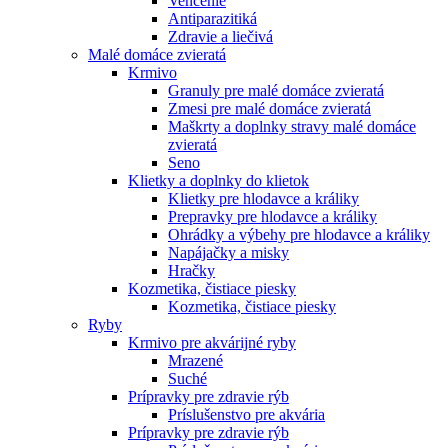
Venčenie
Antiparazitiká
Zdravie a liečivá
Malé domáce zvieratá
Krmivo
Granuly pre malé domáce zvieratá
Zmesi pre malé domáce zvieratá
Maškrty a doplnky stravy malé domáce
zvieratá
Seno
Klietky a doplnky do klietok
Klietky pre hlodavce a králiky
Prepravky pre hlodavce a králiky
Ohrádky a výbehy pre hlodavce a králiky
Napájačky a misky
Hračky
Kozmetika, čistiace piesky
Kozmetika, čistiace piesky
Ryby
Krmivo pre akvárijné ryby
Mrazené
Suché
Prípravky pre zdravie rýb
Príslušenstvo pre akvária
Prípravky pre zdravie rýb