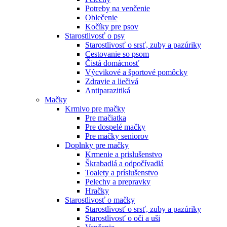
Potreby na venčenie
Oblečenie
Kočíky pre psov
Starostlivosť o psy
Starostlivosť o srsť, zuby a pazúriky
Cestovanie so psom
Čistá domácnosť
Výcvikové a športové pomôcky
Zdravie a liečivá
Antiparazitiká
Mačky
Krmivo pre mačky
Pre mačiatka
Pre dospelé mačky
Pre mačky seniorov
Doplnky pre mačky
Krmenie a prislušenstvo
Škrabadlá a odpočívadlá
Toalety а príslušenstvo
Pelechy a prepravky
Hračky
Starostlivosť o mačky
Starostlivosť o srsť, zuby a pazúriky
Starostlivosť o oči a uši