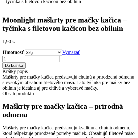
– tyčinka s filetovou kačicou bez obilnín
Moonlight maškrty pre mačky kačica –
tyčinka s filetovou kačicou bez obilnín
1,90
€
Hmotnosť
Vymazať
množstvo
Moonlight
Do košíka
maškrty
Krátky popis
pre
Maškrty pre mačky kačica predstavujú chutnú a prirodzenú odmenu
mačky
s vysokým obsahom filetového mäsa. Táto tyčinka pre mačky bez
kačica
obilnín je ideálna aj pre citlivé a vyberavé mačky.
–
Obsah produktu
tyčinka
s
Maškrty pre mačky kačica – prírodná
filetovou
odmena
kačicou
bez
obilnín
Maškrty pre mačky kačica predstavujú kvalitnú a chutnú odmenu,
ktorá rešpektuje prirodzené potreby mačiek. Obsahujú filetové mäso