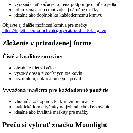
výrazná chuť kačacieho mäsa podporuje chuť do jedla
prirodzená aróma motivuje aj náročné mačky
ideálne ako doplnok ku každodennému krmivu
Objavte aj ďalšie možnosti krmiva pre mačky:
https://hipetti.sk/product-category/cat/food-cat/?lang=en
Zloženie v prirodzenej forme
Čisté a kvalitné suroviny
obsahuje filet z kačice
vysoký obsah živočíšnych bielkovín
bez obilnín, cukru a umelých prísad
Vyvážená maškrta pre každodenné použitie
vhodné ako doplnok ku krmivu pre mačky
praktická forma tyčinky na jednoduché dávkovanie
ideálne ako kvalitné maškrty pre mačky
Prečo si vybrať značku Moonlight