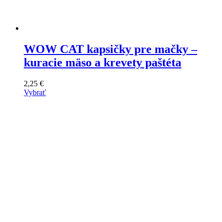
WOW CAT kapsičky pre mačky –
kuracie mäso a krevety paštéta
2,25
€
Vybrať
Tento
výrobok
má
viacero
variantov.
Varianty
si
môžete
vybrať
na
stránke
produktu