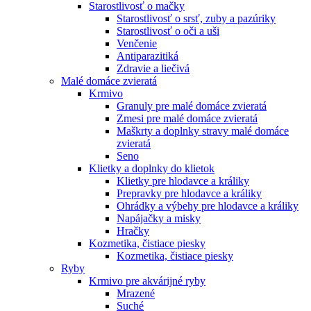
Starostlivosť o mačky
Starostlivosť o srsť, zuby a pazúriky
Starostlivosť o oči a uši
Venčenie
Antiparazitiká
Zdravie a liečivá
Malé domáce zvieratá
Krmivo
Granuly pre malé domáce zvieratá
Zmesi pre malé domáce zvieratá
Maškrty a doplnky stravy malé domáce
zvieratá
Seno
Klietky a doplnky do klietok
Klietky pre hlodavce a králiky
Prepravky pre hlodavce a králiky
Ohrádky a výbehy pre hlodavce a králiky
Napájačky a misky
Hračky
Kozmetika, čistiace piesky
Kozmetika, čistiace piesky
Ryby
Krmivo pre akvárijné ryby
Mrazené
Suché