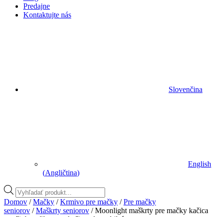
Predajne
Kontaktujte nás
Slovenčina
English
(
Angličtina
)
Vyhľadávanie
produktov
Domov
/
Mačky
/
Krmivo pre mačky
/
Pre mačky
seniorov
/
Maškrty seniorov
/ Moonlight maškrty pre mačky kačica