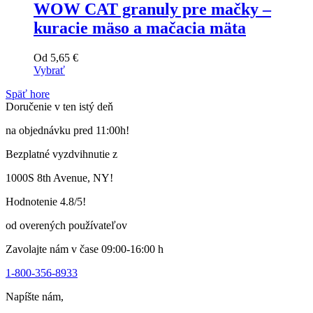
WOW CAT granuly pre mačky –
kuracie mäso a mačacia mäta
Od
5,65
€
Vybrať
Tento
Späť hore
výrobok
Doručenie v ten istý deň
má
viacero
na objednávku pred 11:00h!
variantov.
Varianty
Bezplatné vyzdvihnutie z
si
môžete
1000S 8th Avenue, NY!
vybrať
na
Hodnotenie 4.8/5!
stránke
produktu
od overených používateľov
Zavolajte nám v čase 09:00-16:00 h
1-800-356-8933
Napíšte nám,