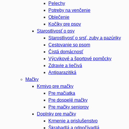
Pelechy
Potreby na venčenie
Oblečenie
Kočíky pre psov
Starostlivosť o psy
Starostlivosť o srsť, zuby a pazúriky
Cestovanie so psom
Čistá domácnosť
Výcvikové a športové pomôcky
Zdravie a liečivá
Antiparazitiká
Mačky
Krmivo pre mačky
Pre mačiatka
Pre dospelé mačky
Pre mačky seniorov
Doplnky pre mačky
Krmenie a prislušenstvo
Škrabadlá a odpočívadlá