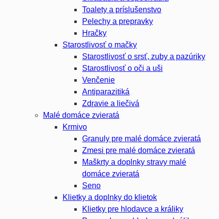
Toalety а príslušenstvo
Pelechy a prepravky
Hračky
Starostlivosť o mačky
Starostlivosť o srsť, zuby a pazúriky
Starostlivosť o oči a uši
Venčenie
Antiparazitiká
Zdravie a liečivá
Malé domáce zvieratá
Krmivo
Granuly pre malé domáce zvieratá
Zmesi pre malé domáce zvieratá
Maškrty a doplnky stravy malé
domáce zvieratá
Seno
Klietky a doplnky do klietok
Klietky pre hlodavce a králiky