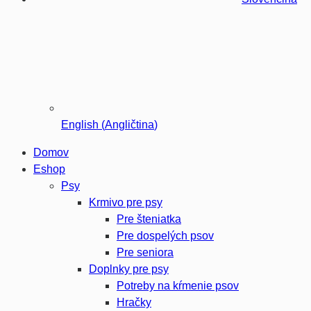
English
(
Angličtina
)
Domov
Eshop
Psy
Krmivo pre psy
Pre šteniatka
Pre dospelých psov
Pre seniora
Doplnky pre psy
Potreby na kŕmenie psov
Hračky