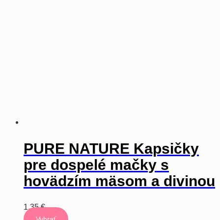
môžete
vybrať
na
stránke
produktu
PURE NATURE Kapsičky
pre dospelé mačky s
hovädzím mäsom a divinou
1,35
€
Vybrať