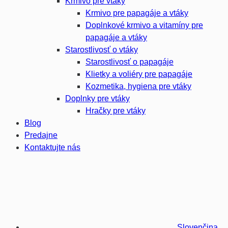
Krmivo pre vtáky
Krmivo pre papagáje a vtáky
Doplnkové krmivo a vitamíny pre
papagáje a vtáky
Starostlivosť o vtáky
Starostlivosť o papagáje
Klietky a voliéry pre papagáje
Kozmetika, hygiena pre vtáky
Doplnky pre vtáky
Hračky pre vtáky
Blog
Predajne
Kontaktujte nás
Slovenčina