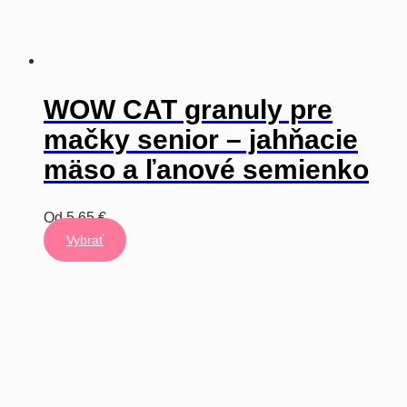
WOW CAT granuly pre
mačky senior – jahňacie
mäso a ľanové semienko
Od
5,65
€
Vybrať
Tento
výrobok
má
viacero
variantov.
Varianty
si