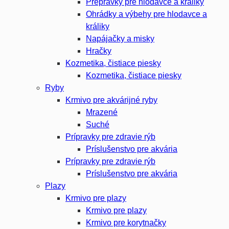
Prepravky pre hlodavce a králiky
Ohrádky a výbehy pre hlodavce a
králiky
Napájačky a misky
Hračky
Kozmetika, čistiace piesky
Kozmetika, čistiace piesky
Ryby
Krmivo pre akvárijné ryby
Mrazené
Suché
Prípravky pre zdravie rýb
Príslušenstvo pre akvária
Prípravky pre zdravie rýb
Príslušenstvo pre akvária
Plazy
Krmivo pre plazy
Krmivo pre plazy
Krmivo pre korytnačky