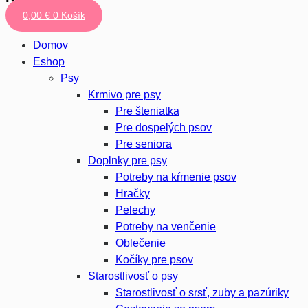
0,00
€
0
Košík
Domov
Eshop
Psy
Krmivo pre psy
Pre šteniatka
Pre dospelých psov
Pre seniora
Doplnky pre psy
Potreby na kŕmenie psov
Hračky
Pelechy
Potreby na venčenie
Oblečenie
Kočíky pre psov
Starostlivosť o psy
Starostlivosť o srsť, zuby a pazúriky