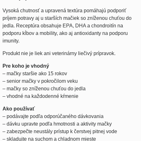
Vysoká chutnosť a upravená textúra pomáhajú podporiť
príjem potravy aj u starších mačiek so zníženou chuťou do
jedla. Receptúra obsahuje EPA, DHA a chondroitín na
podporu kĺbov a mobility, ako aj antioxidanty na podporu
imunity.
Produkt nie je liek ani veterinárny liečivý prípravok.
Pre koho je vhodný
– mačky staršie ako 15 rokov
– senior mačky v pokročilom veku
– mačky so zníženou chuťou do jedla
– vhodné na každodenné kŕmenie
Ako používať
– podávajte podľa odporúčaného dávkovania
– dávku upravte podľa hmotnosti a aktivity mačky
– zabezpečte neustály prístup k čerstvej pitnej vode
– skladujte na suchom a chladnom mieste