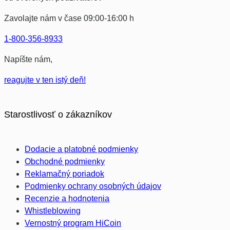
produktu
Zavolajte nám v čase 09:00-16:00 h
1-800-356-8933
Napíšte nám,
reagujte v ten istý deň!
Starostlivosť o zákazníkov
Dodacie a platobné podmienky
Obchodné podmienky
Reklamačný poriadok
Podmienky ochrany osobných údajov
Recenzie a hodnotenia
Whistleblowing
Vernostný program HiCoin