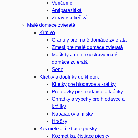
Venčenie
Antiparazitiká
Zdravie a liečivá
Malé domáce zvieratá
Krmivo
Granuly pre malé domáce zvieratá
Zmesi pre malé domáce zvieratá
Maškrty a doplnky stravy malé
domáce zvieratá
Seno
Klietky a doplnky do klietok
Klietky pre hlodavce a králiky
Prepravky pre hlodavce a králiky
Ohrádky a výbehy pre hlodavce a
králiky
Napájačky a misky
Hračky
Kozmetika, čistiace piesky
Kozmetika, čistiace piesky