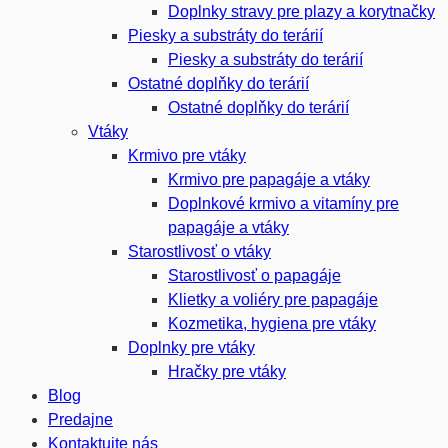
Doplnky stravy pre plazy a korytnačky
Piesky a substráty do terárií
Piesky a substráty do terárií
Ostatné doplňky do terárií
Ostatné doplňky do terárií
Vtáky
Krmivo pre vtáky
Krmivo pre papagáje a vtáky
Doplnkové krmivo a vitamíny pre
papagáje a vtáky
Starostlivosť o vtáky
Starostlivosť o papagáje
Klietky a voliéry pre papagáje
Kozmetika, hygiena pre vtáky
Doplnky pre vtáky
Hračky pre vtáky
Blog
Predajne
Kontaktujte nás