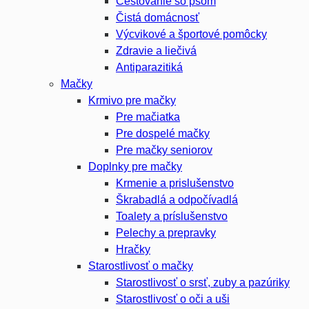
Cestovanie so psom
Čistá domácnosť
Výcvikové a športové pomôcky
Zdravie a liečivá
Antiparazitiká
Mačky
Krmivo pre mačky
Pre mačiatka
Pre dospelé mačky
Pre mačky seniorov
Doplnky pre mačky
Krmenie a prislušenstvo
Škrabadlá a odpočívadlá
Toalety а príslušenstvo
Pelechy a prepravky
Hračky
Starostlivosť o mačky
Starostlivosť o srsť, zuby a pazúriky
Starostlivosť o oči a uši