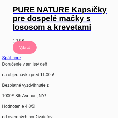
PURE NATURE Kapsičky
pre dospelé mačky s
lososom a krevetami
1,35
€
Vybrať
Tento
Späť hore
výrobok
Doručenie v ten istý deň
má
viacero
na objednávku pred 11:00h!
variantov.
Varianty
Bezplatné vyzdvihnutie z
si
1000S 8th Avenue, NY!
môžete
vybrať
Hodnotenie 4.8/5!
na
stránke
od overených používateľov