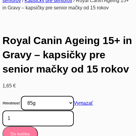
seniorov
/
Kapsičky pre seniorov
/ Royal Canin Ageing 15+
in Gravy – kapsičky pre senior mačky od 15 rokov
Royal Canin Ageing 15+ in
Gravy – kapsičky pre
senior mačky od 15 rokov
1,65
€
Vymazať
Hmotnosť
množstvo
Royal
Canin
Ageing
15+
Do košíka