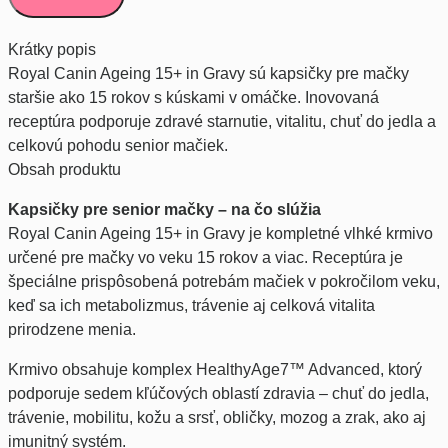
in
Gravy
–
Krátky popis
kapsičky
pre
Royal Canin Ageing 15+ in Gravy sú kapsičky pre mačky
senior
staršie ako 15 rokov s kúskami v omáčke. Inovovaná
mačky
od
receptúra podporuje zdravé starnutie, vitalitu, chuť do jedla a
15
celkovú pohodu senior mačiek.
rokov
Obsah produktu
Kapsičky pre senior mačky – na čo slúžia
Royal Canin Ageing 15+ in Gravy je kompletné vlhké krmivo
určené pre mačky vo veku 15 rokov a viac. Receptúra je
špeciálne prispôsobená potrebám mačiek v pokročilom veku,
keď sa ich metabolizmus, trávenie aj celková vitalita
prirodzene menia.
Krmivo obsahuje komplex HealthyAge7™ Advanced, ktorý
podporuje sedem kľúčových oblastí zdravia – chuť do jedla,
trávenie, mobilitu, kožu a srsť, obličky, mozog a zrak, ako aj
imunitný systém.