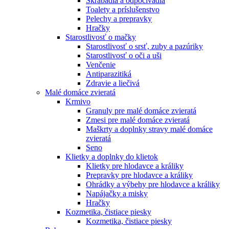
Škrabadlá a odpočívadlá
Toalety а príslušenstvo
Pelechy a prepravky
Hračky
Starostlivosť o mačky
Starostlivosť o srsť, zuby a pazúriky
Starostlivosť o oči a uši
Venčenie
Antiparazitiká
Zdravie a liečivá
Malé domáce zvieratá
Krmivo
Granuly pre malé domáce zvieratá
Zmesi pre malé domáce zvieratá
Maškrty a doplnky stravy malé domáce
zvieratá
Seno
Klietky a doplnky do klietok
Klietky pre hlodavce a králiky
Prepravky pre hlodavce a králiky
Ohrádky a výbehy pre hlodavce a králiky
Napájačky a misky
Hračky
Kozmetika, čistiace piesky
Kozmetika, čistiace piesky