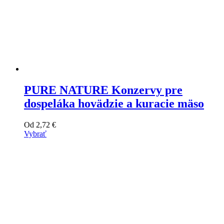
PURE NATURE Konzervy pre
dospeláka hovädzie a kuracie mäso
Od
2,72
€
Vybrať
Tento
výrobok
má
viacero
variantov.
Varianty
si
môžete
vybrať
na