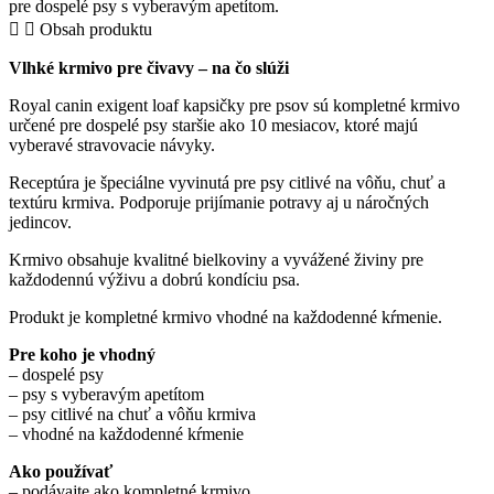
pre dospelé psy s vyberavým apetítom.
–
Obsah produktu
kapsičky
pre
Vlhké krmivo pre čivavy – na čo slúži
psov
Royal canin exigent loaf kapsičky pre psov sú kompletné krmivo
určené pre dospelé psy staršie ako 10 mesiacov, ktoré majú
vyberavé stravovacie návyky.
Receptúra je špeciálne vyvinutá pre psy citlivé na vôňu, chuť a
textúru krmiva. Podporuje prijímanie potravy aj u náročných
jedincov.
Krmivo obsahuje kvalitné bielkoviny a vyvážené živiny pre
každodennú výživu a dobrú kondíciu psa.
Produkt je kompletné krmivo vhodné na každodenné kŕmenie.
Pre koho je vhodný
– dospelé psy
– psy s vyberavým apetítom
– psy citlivé na chuť a vôňu krmiva
– vhodné na každodenné kŕmenie
Ako používať
– podávajte ako kompletné krmivo