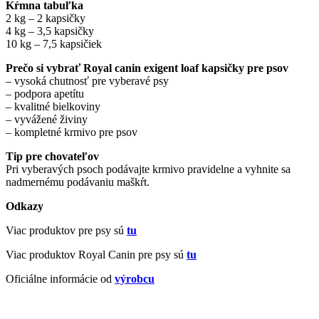
Kŕmna tabuľka
2 kg – 2 kapsičky
4 kg – 3,5 kapsičky
10 kg – 7,5 kapsičiek
Prečo si vybrať Royal canin exigent loaf kapsičky pre psov
– vysoká chutnosť pre vyberavé psy
– podpora apetítu
– kvalitné bielkoviny
– vyvážené živiny
– kompletné krmivo pre psov
Tip pre chovateľov
Pri vyberavých psoch podávajte krmivo pravidelne a vyhnite sa
nadmernému podávaniu maškŕt.
Odkazy
Viac produktov pre psy sú
tu
Viac produktov Royal Canin pre psy sú
tu
Oficiálne informácie od
výrobcu