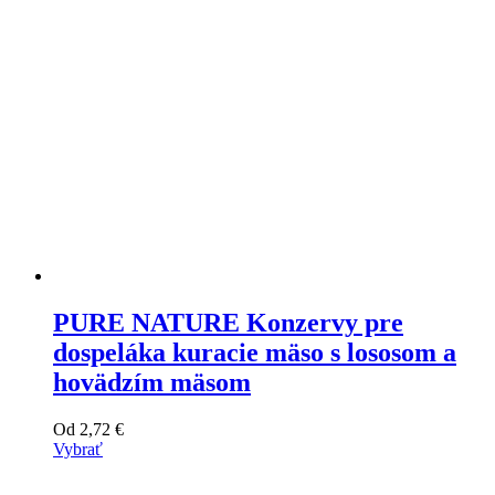
stránke
produktu
PURE NATURE Konzervy pre
dospeláka kuracie mäso s lososom a
hovädzím mäsom
Od
2,72
€
Vybrať
Tento
výrobok