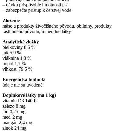
– dávku prispôsobte hmotnosti psa
– zabezpečte prístup k čerstvej vode
Zloženie
mäso a produkty živočíšneho pôvodu, obilniny, produkty
rastlinného pôvodu, minerálne látky
Analytické zložky
bielkoviny 8,5 %
tuk 5,9 %
vláknina 1,3 %
popol 1,7 %
vlhkosť 79,5 %
Energetická hodnota
údaje nie sú uvedené
Doplnkové látky (na 1 kg)
vitamín D3 140 IU
železo 8 mg
jód 0,25 mg
meď 2 mg
mangán 2,4 mg
zinok 24 mg