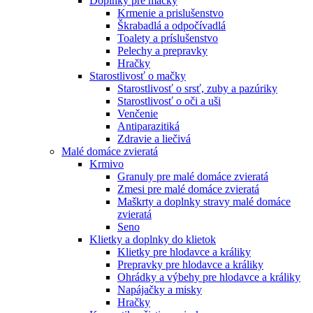
Doplnky pre mačky
Krmenie a prislušenstvo
Škrabadlá a odpočívadlá
Toalety а príslušenstvo
Pelechy a prepravky
Hračky
Starostlivosť o mačky
Starostlivosť o srsť, zuby a pazúriky
Starostlivosť o oči a uši
Venčenie
Antiparazitiká
Zdravie a liečivá
Malé domáce zvieratá
Krmivo
Granuly pre malé domáce zvieratá
Zmesi pre malé domáce zvieratá
Maškrty a doplnky stravy malé domáce
zvieratá
Seno
Klietky a doplnky do klietok
Klietky pre hlodavce a králiky
Prepravky pre hlodavce a králiky
Ohrádky a výbehy pre hlodavce a králiky
Napájačky a misky
Hračky