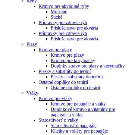
Ryby
Krmivo pre akvárijné ryby
Mrazené
Suché
Prípravky pre zdravie rýb
Príslušenstvo pre akvária
Prípravky pre zdravie rýb
Príslušenstvo pre akvária
Plazy
Krmivo pre plazy
Krmivo pre plazy
Krmivo pre korytnačky
Doplnky stravy pre plazy a korytnačky
Piesky a substráty do terárií
Piesky a substráty do terárií
Ostatné doplňky do terárií
Ostatné doplňky do terárií
Vtáky
Krmivo pre vtáky
Krmivo pre papagáje a vtáky
Doplnkové krmivo a vitamíny pre
papagáje a vtáky
Starostlivosť o vtáky
Starostlivosť o papagáje
Klietky a voliéry pre papagáje