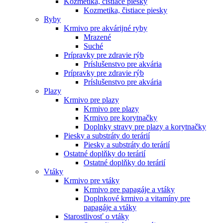
Kozmetika, čistiace piesky
Kozmetika, čistiace piesky
Ryby
Krmivo pre akvárijné ryby
Mrazené
Suché
Prípravky pre zdravie rýb
Príslušenstvo pre akvária
Prípravky pre zdravie rýb
Príslušenstvo pre akvária
Plazy
Krmivo pre plazy
Krmivo pre plazy
Krmivo pre korytnačky
Doplnky stravy pre plazy a korytnačky
Piesky a substráty do terárií
Piesky a substráty do terárií
Ostatné doplňky do terárií
Ostatné doplňky do terárií
Vtáky
Krmivo pre vtáky
Krmivo pre papagáje a vtáky
Doplnkové krmivo a vitamíny pre
papagáje a vtáky
Starostlivosť o vtáky