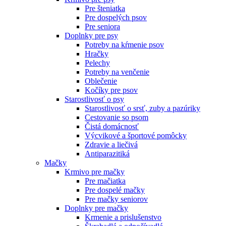
Pre šteniatka
Pre dospelých psov
Pre seniora
Doplnky pre psy
Potreby na kŕmenie psov
Hračky
Pelechy
Potreby na venčenie
Oblečenie
Kočíky pre psov
Starostlivosť o psy
Starostlivosť o srsť, zuby a pazúriky
Cestovanie so psom
Čistá domácnosť
Výcvikové a športové pomôcky
Zdravie a liečivá
Antiparazitiká
Mačky
Krmivo pre mačky
Pre mačiatka
Pre dospelé mačky
Pre mačky seniorov
Doplnky pre mačky
Krmenie a prislušenstvo