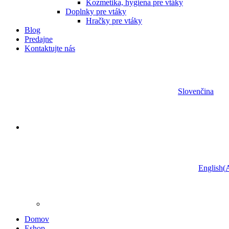
Kozmetika, hygiena pre vtáky
Doplnky pre vtáky
Hračky pre vtáky
Blog
Predajne
Kontaktujte nás
Slovenčina
English
(
A
Domov
Eshop