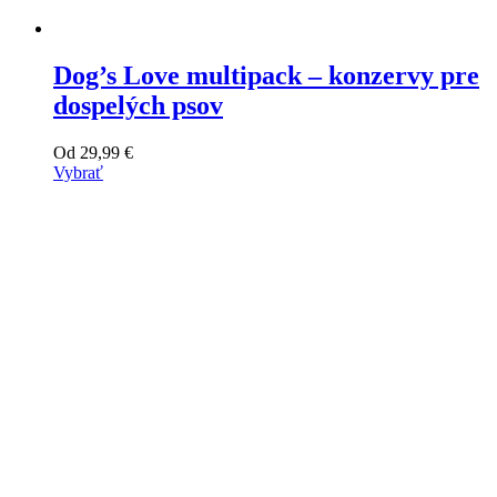
Dog’s Love multipack – konzervy pre
dospelých psov
Od
29,99
€
Vybrať
Tento
výrobok
má
viacero
variantov.
Varianty
si
môžete
vybrať
na
stránke
produktu