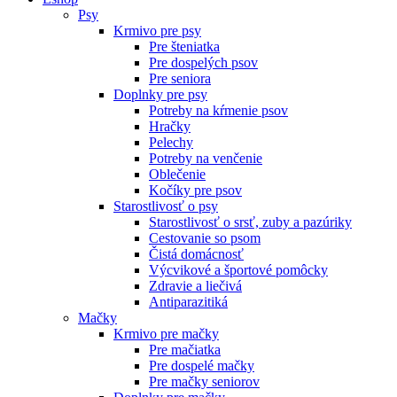
Psy
Krmivo pre psy
Pre šteniatka
Pre dospelých psov
Pre seniora
Doplnky pre psy
Potreby na kŕmenie psov
Hračky
Pelechy
Potreby na venčenie
Oblečenie
Kočíky pre psov
Starostlivosť o psy
Starostlivosť o srsť, zuby a pazúriky
Cestovanie so psom
Čistá domácnosť
Výcvikové a športové pomôcky
Zdravie a liečivá
Antiparazitiká
Mačky
Krmivo pre mačky
Pre mačiatka
Pre dospelé mačky
Pre mačky seniorov