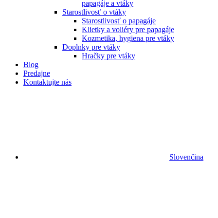
papagáje a vtáky
Starostlivosť o vtáky
Starostlivosť o papagáje
Klietky a voliéry pre papagáje
Kozmetika, hygiena pre vtáky
Doplnky pre vtáky
Hračky pre vtáky
Blog
Predajne
Kontaktujte nás
Slovenčina