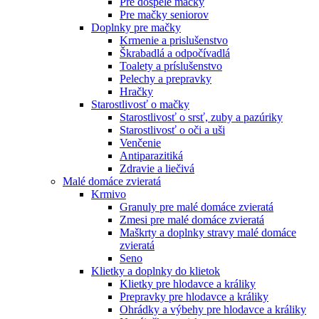
Pre dospelé mačky
Pre mačky seniorov
Doplnky pre mačky
Krmenie a prislušenstvo
Škrabadlá a odpočívadlá
Toalety а príslušenstvo
Pelechy a prepravky
Hračky
Starostlivosť o mačky
Starostlivosť o srsť, zuby a pazúriky
Starostlivosť o oči a uši
Venčenie
Antiparazitiká
Zdravie a liečivá
Malé domáce zvieratá
Krmivo
Granuly pre malé domáce zvieratá
Zmesi pre malé domáce zvieratá
Maškrty a doplnky stravy malé domáce
zvieratá
Seno
Klietky a doplnky do klietok
Klietky pre hlodavce a králiky
Prepravky pre hlodavce a králiky
Ohrádky a výbehy pre hlodavce a králiky