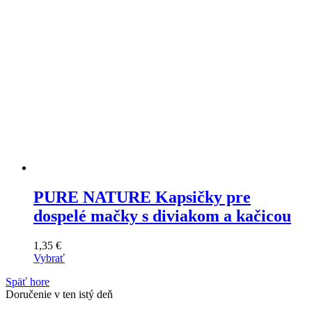
stránke
produktu
PURE NATURE Kapsičky pre
dospelé mačky s diviakom a kačicou
1,35
€
Vybrať
Tento
Späť hore
výrobok
Doručenie v ten istý deň
má
viacero