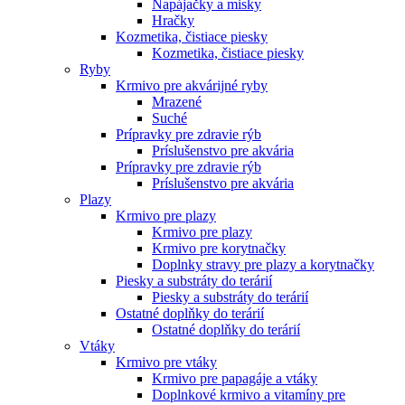
Napájačky a misky
Hračky
Kozmetika, čistiace piesky
Kozmetika, čistiace piesky
Ryby
Krmivo pre akvárijné ryby
Mrazené
Suché
Prípravky pre zdravie rýb
Príslušenstvo pre akvária
Prípravky pre zdravie rýb
Príslušenstvo pre akvária
Plazy
Krmivo pre plazy
Krmivo pre plazy
Krmivo pre korytnačky
Doplnky stravy pre plazy a korytnačky
Piesky a substráty do terárií
Piesky a substráty do terárií
Ostatné doplňky do terárií
Ostatné doplňky do terárií
Vtáky
Krmivo pre vtáky
Krmivo pre papagáje a vtáky
Doplnkové krmivo a vitamíny pre