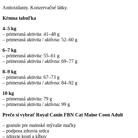
Antioxidanty. Konzervačné látky.
Kŕmna tabuľka
4–5 kg
– primeraná aktivita: 41–48 g
– primeraná aktivita / aktívna: 52–60 g
6–7 kg
– primeraná aktivita: 55–61 g
– primeraná aktivita / aktívna: 69–77 g
8–9 kg
– primeraná aktivita: 67–73 g
– primeraná aktivita / aktívna: 84–92 g
10 kg
– primeraná aktivita: 79 g
– primeraná aktivita / aktívna: 99 g
Prečo si vybrať Royal Canin FBN Cat Maine Coon Adult
– granule pre mainské mývalie mačky
– podpora zdravia srdca
– zdravie kostí a kĺbov