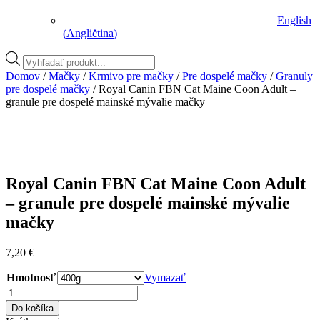
English
(
Angličtina
)
Vyhľadávanie
produktov
Domov
/
Mačky
/
Krmivo pre mačky
/
Pre dospelé mačky
/
Granuly
pre dospelé mačky
/ Royal Canin FBN Cat Maine Coon Adult –
granule pre dospelé mainské mývalie mačky
Royal Canin FBN Cat Maine Coon Adult
– granule pre dospelé mainské mývalie
mačky
7,20
€
Hmotnosť
Vymazať
množstvo
Royal
Do košíka
Canin