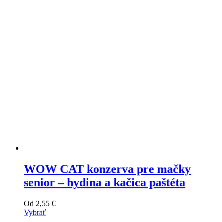
WOW CAT konzerva pre mačky
senior – hydina a kačica paštéta
Od
2,55
€
Vybrať
Tento