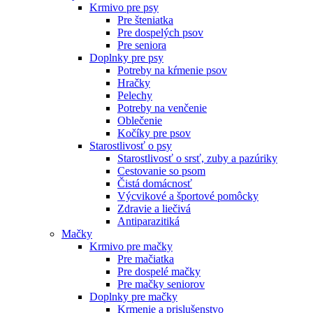
Krmivo pre psy
Pre šteniatka
Pre dospelých psov
Pre seniora
Doplnky pre psy
Potreby na kŕmenie psov
Hračky
Pelechy
Potreby na venčenie
Oblečenie
Kočíky pre psov
Starostlivosť o psy
Starostlivosť o srsť, zuby a pazúriky
Cestovanie so psom
Čistá domácnosť
Výcvikové a športové pomôcky
Zdravie a liečivá
Antiparazitiká
Mačky
Krmivo pre mačky
Pre mačiatka
Pre dospelé mačky
Pre mačky seniorov
Doplnky pre mačky
Krmenie a prislušenstvo