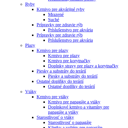
Ryby
Krmivo pre akvárijné ryby
Mrazené
Suché
Prípravky pre zdravie rýb
Príslušenstvo pre akvária
Prípravky pre zdravie rýb
Príslušenstvo pre akvária
Plazy
Krmivo pre plazy
Krmivo pre plazy
Krmivo pre korytnačky
Doplnky stravy pre plazy a korytnačky
Piesky a substráty do terárií
Piesky a substráty do terárií
Ostatné doplňky do terárií
Ostatné doplňky do terárií
Vtáky
Krmivo pre vtáky
Krmivo pre papagáje a vtáky
Doplnkové krmivo a vitamíny pre
papagáje a vtáky
Starostlivosť o vtáky
Starostlivosť o papagáje
Klietky a voliéry pre papagáje