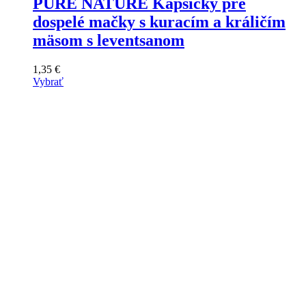
PURE NATURE Kapsičky pre
dospelé mačky s kuracím a králičím
mäsom s leventsanom
1,35
€
Vybrať
Tento
výrobok
má
viacero
variantov.
Varianty
si
môžete
vybrať
na
stránke
produktu