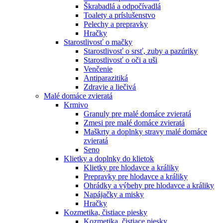
Škrabadlá a odpočívadlá
Toalety а príslušenstvo
Pelechy a prepravky
Hračky
Starostlivosť o mačky
Starostlivosť o srsť, zuby a pazúriky
Starostlivosť o oči a uši
Venčenie
Antiparazitiká
Zdravie a liečivá
Malé domáce zvieratá
Krmivo
Granuly pre malé domáce zvieratá
Zmesi pre malé domáce zvieratá
Maškrty a doplnky stravy malé domáce
zvieratá
Seno
Klietky a doplnky do klietok
Klietky pre hlodavce a králiky
Prepravky pre hlodavce a králiky
Ohrádky a výbehy pre hlodavce a králiky
Napájačky a misky
Hračky
Kozmetika, čistiace piesky
Kozmetika, čistiace piesky