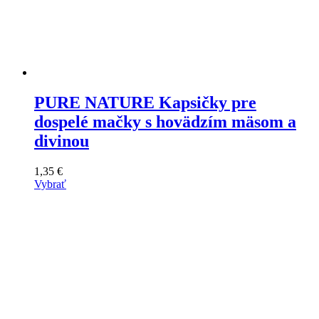
PURE NATURE Kapsičky pre
dospelé mačky s hovädzím mäsom a
divinou
1,35
€
Vybrať
Tento
výrobok
má
viacero
variantov.
Varianty
si
môžete
vybrať
na