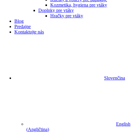
Kozmetika, hygiena pre vtáky
Doplnky pre vtáky
Hračky pre vtáky
Blog
Predajne
Kontaktujte nás
Slovenčina
English
(
Angličtina
)