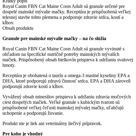
Krátky popis
FBN
Royal Canin FBN Cat Maine Coon Adult sú granule určené pre
Cat
dospelé mainské mývalie mačky. Receptúra je prispôsobená veľkej
Maine
telesnej stavbe tohto plemena a podporuje zdravie srdca, kostí a
Coon
kĺbov.
Adult
Obsah produktu
–
granule
Granule pre mainské mývalie mačky – na čo slúžia
pre
dospelé
Royal Canin FBN Cat Maine Coon Adult sú granule vyvinuté s
mainské
ohľadom na špecifické nutričné potreby mainských mývalích
mývalie
mačiek. Prispôsobený obsah bielkovín prispieva k udržaniu svalovej
mačky
hmoty.
Receptúra je obohatená o taurín a omega-3 mastné kyseliny EPA a
DHA, ktoré podporujú zdravú činnosť srdca. EPA a DHA zároveň
podporujú zdravie kostí a kĺbov.
Vyvážený obsah minerálov prispieva k udržaniu zdravia močových
ciest dospelých mačiek. Veľké granule s kubickým tvarom sú
prispôsobené veľkej čeľusti mainskej mývalej mačky, uľahčujú
uchopenie a podporujú žuvanie.
Produkt nie je liek ani veterinárny liečivý prípravok.
Pre koho je vhodný