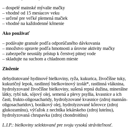
– dospelé mainské mývalie mačky
– vhodné od 15 mesiacov veku
– určené pre veľké plemená mačiek
– vhodné na každodenné kŕmenie
Ako používať
– podávajte granule podľa odporúčaného dávkovania
– množstvo upravte podľa hmotnosti a úrovne aktivity mačky
– zabezpečte neustály prístup k čerstvej pitnej vode
– skladujte na suchom a chladnom mieste
Zloženie
dehydratované hydinové bielkoviny, ryža, kukurica, živočíšne tuky,
kukuričný lepok, rastlinný bielkovinový izolát*, rastlinná vláknina,
hydrolyzované živočíšne bielkoviny, sušená repná dužina, minerálne
látky, rybí tuk, sójový olej, semená a plevy psyllia, kvasnice a ich
časti, frukto-oligosacharidy, hydrolyzované kvasnice (zdroj mannán-
oligosacharidov), borákový olej, hydrolyzované kôrovce (zdroj
glukozamínu), výťažok z nechtíka lekárskeho (zdroj luteínu),
hydrolyzovaná chrupavka (zdroj chondroitínu)
L.I.P.: bielkoviny selektované pre svoju vysokú stráviteľnosť.