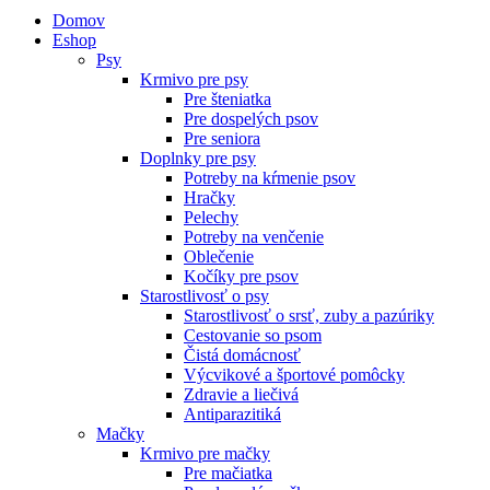
Domov
Eshop
Psy
Krmivo pre psy
Pre šteniatka
Pre dospelých psov
Pre seniora
Doplnky pre psy
Potreby na kŕmenie psov
Hračky
Pelechy
Potreby na venčenie
Oblečenie
Kočíky pre psov
Starostlivosť o psy
Starostlivosť o srsť, zuby a pazúriky
Cestovanie so psom
Čistá domácnosť
Výcvikové a športové pomôcky
Zdravie a liečivá
Antiparazitiká
Mačky
Krmivo pre mačky
Pre mačiatka