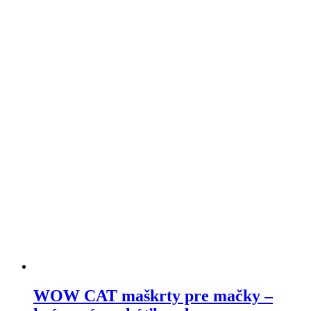
má
viacero
variantov.
Varianty
si
môžete
vybrať
na
stránke
produktu
WOW CAT maškrty pre mačky –