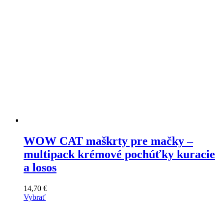
WOW CAT maškrty pre mačky –
multipack krémové pochúťky kuracie
a losos
14,70
€
Vybrať
Tento
výrobok