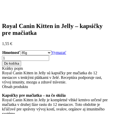
Royal Canin Kitten in Jelly – kapsičky
pre mačiatka
1,55
€
Hmotnosť
Vymazať
množstvo
Royal
Do košíka
Canin
Krátky popis
Kitten
Royal Canin Kitten in Jelly sú kapsičky pre mačiatka do 12
in
mesiacov s tenkými plátkami v želé. Receptúra podporuje rast,
Jelly
vývoj imunity, mozgu a zdravé trávenie.
–
Obsah produktu
kapsičky
pre
Kapsičky pre mačiatka – na čo slúžia
mačiatka
Royal Canin Kitten in Jelly je kompletné vlhké krmivo určené pre
mačiatka v druhej fáze rastu do 12 mesiacov. Toto obdobie je
kľúčové pre správny vývoj kostí, svalov, orgánov aj imunitného
systému.