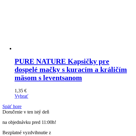
PURE NATURE Kapsičky pre
dospelé mačky s kuracím a králičím
mäsom s leventsanom
1,35
€
Vybrať
Tento
Späť hore
výrobok
Doručenie v ten istý deň
má
viacero
na objednávku pred 11:00h!
variantov.
Varianty
Bezplatné vyzdvihnutie z
si