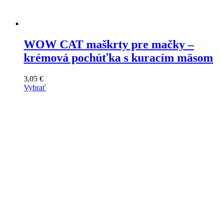
WOW CAT maškrty pre mačky –
krémová pochúťka s kuracím mäsom
3,05
€
Vybrať
Tento
výrobok
má
viacero
variantov.
Varianty
si
môžete
vybrať
na
stránke
produktu