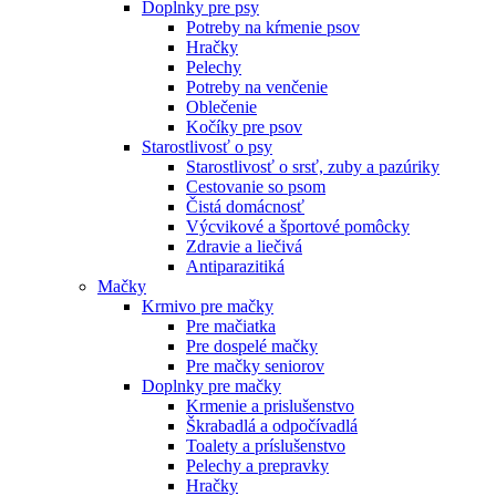
Doplnky pre psy
Potreby na kŕmenie psov
Hračky
Pelechy
Potreby na venčenie
Oblečenie
Kočíky pre psov
Starostlivosť o psy
Starostlivosť o srsť, zuby a pazúriky
Cestovanie so psom
Čistá domácnosť
Výcvikové a športové pomôcky
Zdravie a liečivá
Antiparazitiká
Mačky
Krmivo pre mačky
Pre mačiatka
Pre dospelé mačky
Pre mačky seniorov
Doplnky pre mačky
Krmenie a prislušenstvo
Škrabadlá a odpočívadlá
Toalety а príslušenstvo
Pelechy a prepravky
Hračky