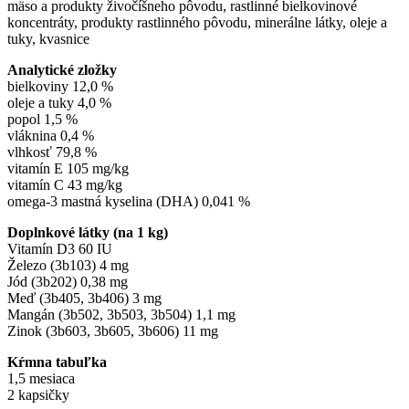
mäso a produkty živočíšneho pôvodu, rastlinné bielkovinové
koncentráty, produkty rastlinného pôvodu, minerálne látky, oleje a
tuky, kvasnice
Analytické zložky
bielkoviny 12,0 %
oleje a tuky 4,0 %
popol 1,5 %
vláknina 0,4 %
vlhkosť 79,8 %
vitamín E 105 mg/kg
vitamín C 43 mg/kg
omega-3 mastná kyselina (DHA) 0,041 %
Doplnkové látky (na 1 kg)
Vitamín D3 60 IU
Železo (3b103) 4 mg
Jód (3b202) 0,38 mg
Meď (3b405, 3b406) 3 mg
Mangán (3b502, 3b503, 3b504) 1,1 mg
Zinok (3b603, 3b605, 3b606) 11 mg
Kŕmna tabuľka
1,5 mesiaca
2 kapsičky