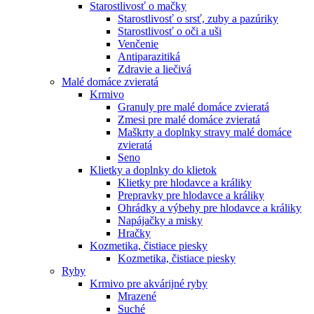
Starostlivosť o mačky
Starostlivosť o srsť, zuby a pazúriky
Starostlivosť o oči a uši
Venčenie
Antiparazitiká
Zdravie a liečivá
Malé domáce zvieratá
Krmivo
Granuly pre malé domáce zvieratá
Zmesi pre malé domáce zvieratá
Maškrty a doplnky stravy malé domáce
zvieratá
Seno
Klietky a doplnky do klietok
Klietky pre hlodavce a králiky
Prepravky pre hlodavce a králiky
Ohrádky a výbehy pre hlodavce a králiky
Napájačky a misky
Hračky
Kozmetika, čistiace piesky
Kozmetika, čistiace piesky
Ryby
Krmivo pre akvárijné ryby
Mrazené
Suché