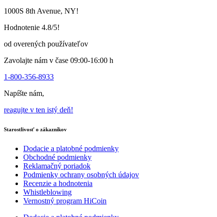
môžete
1000S 8th Avenue, NY!
vybrať
na
Hodnotenie 4.8/5!
stránke
produktu
od overených používateľov
Zavolajte nám v čase 09:00-16:00 h
1-800-356-8933
Napíšte nám,
reagujte v ten istý deň!
Starostlivosť o zákazníkov
Dodacie a platobné podmienky
Obchodné podmienky
Reklamačný poriadok
Podmienky ochrany osobných údajov
Recenzie a hodnotenia
Whistleblowing
Vernostný program HiCoin