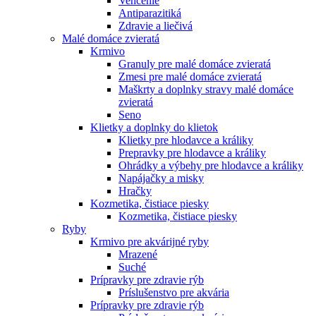
Venčenie
Antiparazitiká
Zdravie a liečivá
Malé domáce zvieratá
Krmivo
Granuly pre malé domáce zvieratá
Zmesi pre malé domáce zvieratá
Maškrty a doplnky stravy malé domáce
zvieratá
Seno
Klietky a doplnky do klietok
Klietky pre hlodavce a králiky
Prepravky pre hlodavce a králiky
Ohrádky a výbehy pre hlodavce a králiky
Napájačky a misky
Hračky
Kozmetika, čistiace piesky
Kozmetika, čistiace piesky
Ryby
Krmivo pre akvárijné ryby
Mrazené
Suché
Prípravky pre zdravie rýb
Príslušenstvo pre akvária
Prípravky pre zdravie rýb