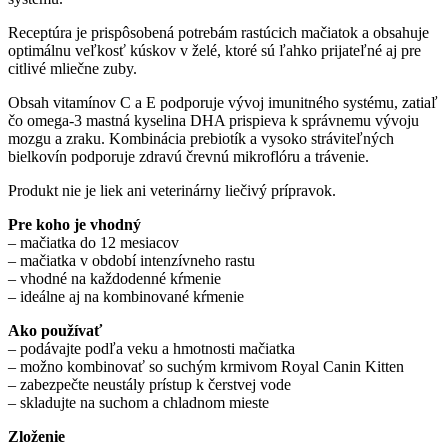
Receptúra je prispôsobená potrebám rastúcich mačiatok a obsahuje
optimálnu veľkosť kúskov v želé, ktoré sú ľahko prijateľné aj pre
citlivé mliečne zuby.
Obsah vitamínov C a E podporuje vývoj imunitného systému, zatiaľ
čo omega-3 mastná kyselina DHA prispieva k správnemu vývoju
mozgu a zraku. Kombinácia prebiotík a vysoko stráviteľných
bielkovín podporuje zdravú črevnú mikroflóru a trávenie.
Produkt nie je liek ani veterinárny liečivý prípravok.
Pre koho je vhodný
– mačiatka do 12 mesiacov
– mačiatka v období intenzívneho rastu
– vhodné na každodenné kŕmenie
– ideálne aj na kombinované kŕmenie
Ako používať
– podávajte podľa veku a hmotnosti mačiatka
– možno kombinovať so suchým krmivom Royal Canin Kitten
– zabezpečte neustály prístup k čerstvej vode
– skladujte na suchom a chladnom mieste
Zloženie