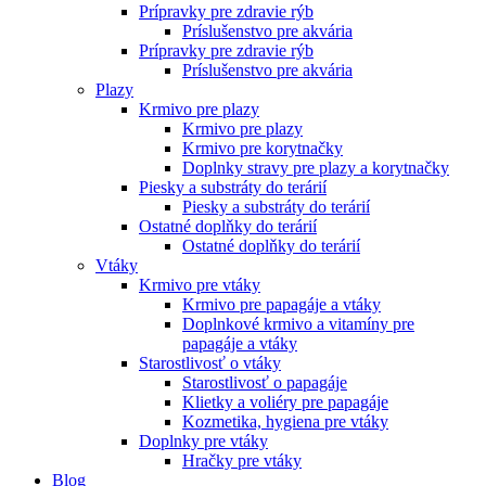
Prípravky pre zdravie rýb
Príslušenstvo pre akvária
Prípravky pre zdravie rýb
Príslušenstvo pre akvária
Plazy
Krmivo pre plazy
Krmivo pre plazy
Krmivo pre korytnačky
Doplnky stravy pre plazy a korytnačky
Piesky a substráty do terárií
Piesky a substráty do terárií
Ostatné doplňky do terárií
Ostatné doplňky do terárií
Vtáky
Krmivo pre vtáky
Krmivo pre papagáje a vtáky
Doplnkové krmivo a vitamíny pre
papagáje a vtáky
Starostlivosť o vtáky
Starostlivosť o papagáje
Klietky a voliéry pre papagáje
Kozmetika, hygiena pre vtáky
Doplnky pre vtáky
Hračky pre vtáky
Blog