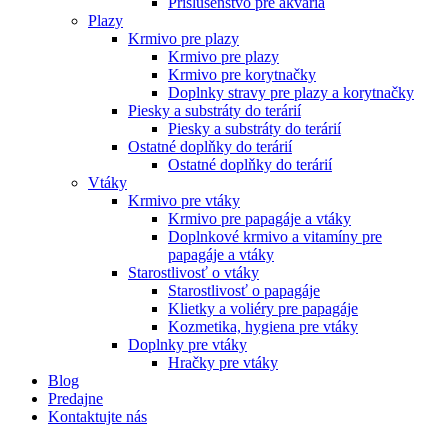
Príslušenstvo pre akvária
Plazy
Krmivo pre plazy
Krmivo pre plazy
Krmivo pre korytnačky
Doplnky stravy pre plazy a korytnačky
Piesky a substráty do terárií
Piesky a substráty do terárií
Ostatné doplňky do terárií
Ostatné doplňky do terárií
Vtáky
Krmivo pre vtáky
Krmivo pre papagáje a vtáky
Doplnkové krmivo a vitamíny pre
papagáje a vtáky
Starostlivosť o vtáky
Starostlivosť o papagáje
Klietky a voliéry pre papagáje
Kozmetika, hygiena pre vtáky
Doplnky pre vtáky
Hračky pre vtáky
Blog
Predajne
Kontaktujte nás