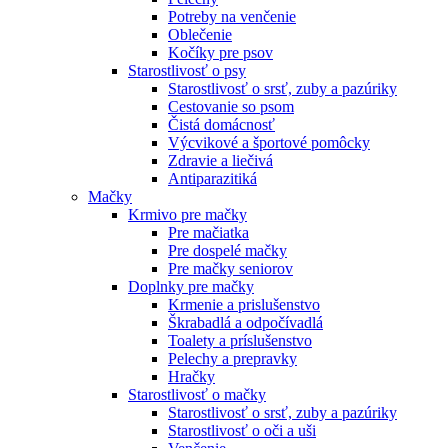
Potreby na venčenie
Oblečenie
Kočíky pre psov
Starostlivosť o psy
Starostlivosť o srsť, zuby a pazúriky
Cestovanie so psom
Čistá domácnosť
Výcvikové a športové pomôcky
Zdravie a liečivá
Antiparazitiká
Mačky
Krmivo pre mačky
Pre mačiatka
Pre dospelé mačky
Pre mačky seniorov
Doplnky pre mačky
Krmenie a prislušenstvo
Škrabadlá a odpočívadlá
Toalety а príslušenstvo
Pelechy a prepravky
Hračky
Starostlivosť o mačky
Starostlivosť o srsť, zuby a pazúriky
Starostlivosť o oči a uši