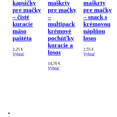
kapsičky
maškrty
maškrty
pre mačky
pre mačky
pre mačky
– čisté
–
– snack s
kuracie
multipack
krémovou
mäso
krémové
náplňou
paštéta
pochúťky
losos
kuracie a
2,25
€
2,55
€
losos
Vybrať
Vybrať
Tento
Tento
výrobok
výrobok
14,70
€
má
má
Vybrať
viacero
Tento
viacero
variantov.
výrobok
variantov.
Varianty
má
Varianty
si
viacero
si
môžete
variantov.
môžete
vybrať
Varianty
vybrať
na
si
na
stránke
môžete
stránke
produktu
vybrať
produktu
na