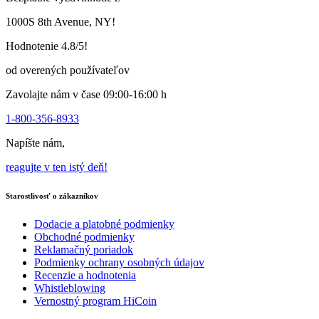
na
stránke
1000S 8th Avenue, NY!
produktu
Hodnotenie 4.8/5!
od overených používateľov
Zavolajte nám v čase 09:00-16:00 h
1-800-356-8933
Napíšte nám,
reagujte v ten istý deň!
Starostlivosť o zákazníkov
Dodacie a platobné podmienky
Obchodné podmienky
Reklamačný poriadok
Podmienky ochrany osobných údajov
Recenzie a hodnotenia
Whistleblowing
Vernostný program HiCoin