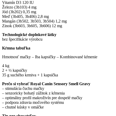
Vitamín D3 120 IU
Železo (3b103) 4 mg
Jód (3b202) 0,35 mg
Meď (3b405, 3b406) 2,8 mg
Mangán (3b502, 3b503, 3b504) 1,2 mg
Zinok (3b603, 3b605, 3b606) 12 mg
Technologické doplnkové látky
bez špecifikácie výrobcu
Kŕmna tabuľka
Hmotnosť mačky – Iba kapsičky – Kombinované kŕmenie
4 kg
2 + ½ kapsičky
35 g suchého krmiva + 1 kapsička
Prečo si vybrať Royal Canin Sensory Smell Gravy
– stimulácia čuchu mačky
– senzoricky bohatý zážitok z kŕmenia
– optimálny profil makroživín pre dospelé mačky
– podpora zdravia močového systému
– chutné kúsky v omáčke
Tip pre chovateľov