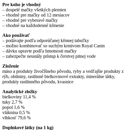
Pre koho je vhodný
– dospelé mačky všetkých plemien
– vhodné pre mačky od 12 mesiacov
– vhodné pre vyberavé mačky
– vhodné na každodenné kŕmenie
Ako používať
– podávajte podľa odporúčanej kŕmnej tabuľky
– možno kombinovať so suchým krmivom Royal Canin
– dávku upravte podľa hmotnosti mačky
– zabezpečte neustály prístup k čerstvej pitnej vode
Zloženie
mäso a produkty živočíšneho pôvodu, ryby a vedľajšie produkty z
rýb, obilniny, rastlinné bielkovinové extrakty, minerálne látky,
produkty rastlinného pôvodu, kvasnice
Analytické zložky
bielkoviny 11,4 %
tuky 2,7 %
popol 1,6 %
vláknina 0,5 %
vlhkosť 79,6 %
Doplnkové látky (na 1 kg)