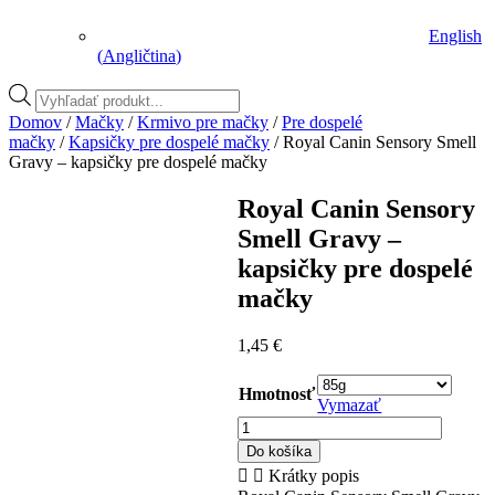
English
(
Angličtina
)
Vyhľadávanie
produktov
Domov
/
Mačky
/
Krmivo pre mačky
/
Pre dospelé
mačky
/
Kapsičky pre dospelé mačky
/ Royal Canin Sensory Smell
Gravy – kapsičky pre dospelé mačky
Royal Canin Sensory
Smell Gravy –
kapsičky pre dospelé
mačky
1,45
€
Hmotnosť
Vymazať
množstvo
Royal
Do košíka
Canin
Krátky popis
Sensory