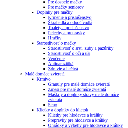
Pre dospelé mačky
Pre mačky seniorov
Doplnky pre mačky
Krmenie a prislušenstvo
Škrabadlá a odpočívadlá
Toalety а príslušenstvo
Pelechy a prepravky
Hračky
Starostlivosť o mačky
Starostlivosť o srsť, zuby a pazúriky
Starostlivosť o oči a uši
Venčenie
Antiparazitiká
Zdravie a liečivá
Malé domáce zvieratá
Krmivo
Granuly pre malé domáce zvieratá
Zmesi pre malé domáce zvieratá
Maškrty a doplnky stravy malé domáce
zvieratá
Seno
Klietky a doplnky do klietok
Klietky pre hlodavce a králiky
Prepravky pre hlodavce a králiky
Ohrádky a výbehy pre hlodavce a králiky