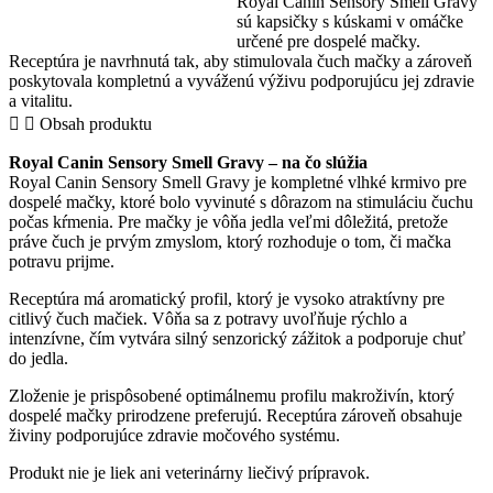
Royal Canin Sensory Smell Gravy
Smell
sú kapsičky s kúskami v omáčke
Gravy
určené pre dospelé mačky.
–
Receptúra je navrhnutá tak, aby stimulovala čuch mačky a zároveň
kapsičky
poskytovala kompletnú a vyváženú výživu podporujúcu jej zdravie
pre
a vitalitu.
dospelé
Obsah produktu
mačky
Royal Canin Sensory Smell Gravy – na čo slúžia
Royal Canin Sensory Smell Gravy je kompletné vlhké krmivo pre
dospelé mačky, ktoré bolo vyvinuté s dôrazom na stimuláciu čuchu
počas kŕmenia. Pre mačky je vôňa jedla veľmi dôležitá, pretože
práve čuch je prvým zmyslom, ktorý rozhoduje o tom, či mačka
potravu prijme.
Receptúra má aromatický profil, ktorý je vysoko atraktívny pre
citlivý čuch mačiek. Vôňa sa z potravy uvoľňuje rýchlo a
intenzívne, čím vytvára silný senzorický zážitok a podporuje chuť
do jedla.
Zloženie je prispôsobené optimálnemu profilu makroživín, ktorý
dospelé mačky prirodzene preferujú. Receptúra zároveň obsahuje
živiny podporujúce zdravie močového systému.
Produkt nie je liek ani veterinárny liečivý prípravok.