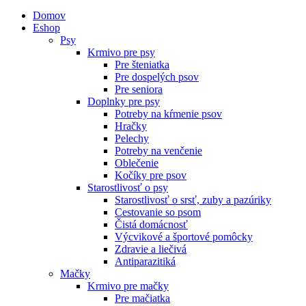
Domov
Eshop
Psy
Krmivo pre psy
Pre šteniatka
Pre dospelých psov
Pre seniora
Doplnky pre psy
Potreby na kŕmenie psov
Hračky
Pelechy
Potreby na venčenie
Oblečenie
Kočíky pre psov
Starostlivosť o psy
Starostlivosť o srsť, zuby a pazúriky
Cestovanie so psom
Čistá domácnosť
Výcvikové a športové pomôcky
Zdravie a liečivá
Antiparazitiká
Mačky
Krmivo pre mačky
Pre mačiatka