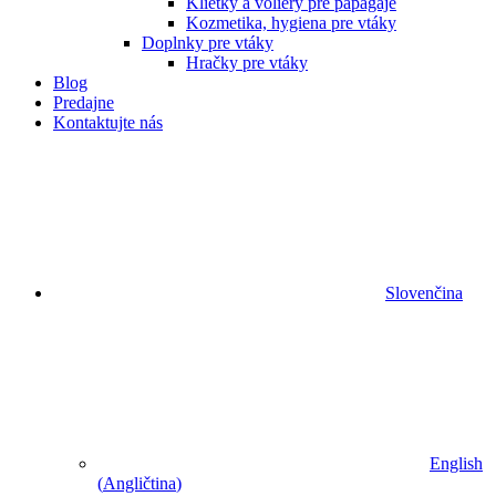
Klietky a voliéry pre papagáje
Kozmetika, hygiena pre vtáky
Doplnky pre vtáky
Hračky pre vtáky
Blog
Predajne
Kontaktujte nás
Slovenčina
English
(
Angličtina
)