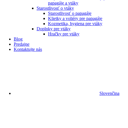
papagáje a vtáky
Starostlivosť o vtáky
Starostlivosť o papagáje
Klietky a voliéry pre papagáje
Kozmetika, hygiena pre vtáky
Doplnky pre vtáky
Hračky pre vtáky
Blog
Predajne
Kontaktujte nás
Slovenčina