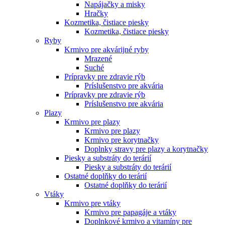
Napájačky a misky
Hračky
Kozmetika, čistiace piesky
Kozmetika, čistiace piesky
Ryby
Krmivo pre akvárijné ryby
Mrazené
Suché
Prípravky pre zdravie rýb
Príslušenstvo pre akvária
Prípravky pre zdravie rýb
Príslušenstvo pre akvária
Plazy
Krmivo pre plazy
Krmivo pre plazy
Krmivo pre korytnačky
Doplnky stravy pre plazy a korytnačky
Piesky a substráty do terárií
Piesky a substráty do terárií
Ostatné doplňky do terárií
Ostatné doplňky do terárií
Vtáky
Krmivo pre vtáky
Krmivo pre papagáje a vtáky
Doplnkové krmivo a vitamíny pre