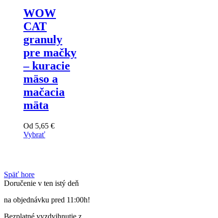
stránke
WOW
produktu
CAT
granuly
pre mačky
– kuracie
mäso a
mačacia
mäta
Od
5,65
€
Vybrať
Tento
výrobok
má
viacero
Späť hore
variantov.
Doručenie v ten istý deň
Varianty
si
na objednávku pred 11:00h!
môžete
vybrať
Bezplatné vyzdvihnutie z