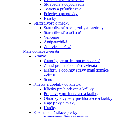
Škrabadlá a odpočívadlá
Toalety а príslušenstvo
Pelechy a prepravky
Hračky
Starostlivosť o mačky
Starostlivosť o srsť, zuby a pazúriky
Starostlivosť o oči a uši
Venčenie
Antiparazitiká
Zdravie a liečivá
Malé domáce zvieratá
Krmivo
Granuly pre malé domáce zvieratá
Zmesi pre malé domáce zvieratá
Maškrty a doplnky stravy malé domáce
zvieratá
Seno
Klietky a doplnky do klietok
Klietky pre hlodavce a králiky
Prepravky pre hlodavce a králiky
Ohrádky a výbehy pre hlodavce a králiky
Napájačky a misky
Hračky
Kozmetika, čistiace piesky