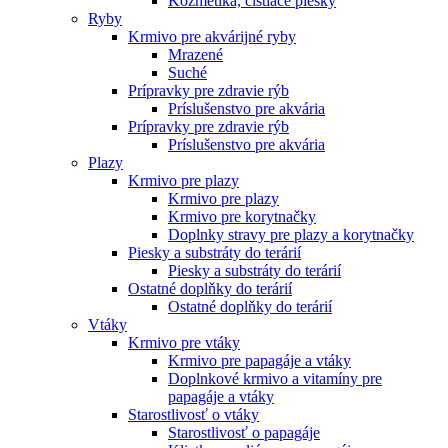
Kozmetika, čistiace piesky
Ryby
Krmivo pre akvárijné ryby
Mrazené
Suché
Prípravky pre zdravie rýb
Príslušenstvo pre akvária
Prípravky pre zdravie rýb
Príslušenstvo pre akvária
Plazy
Krmivo pre plazy
Krmivo pre plazy
Krmivo pre korytnačky
Doplnky stravy pre plazy a korytnačky
Piesky a substráty do terárií
Piesky a substráty do terárií
Ostatné doplňky do terárií
Ostatné doplňky do terárií
Vtáky
Krmivo pre vtáky
Krmivo pre papagáje a vtáky
Doplnkové krmivo a vitamíny pre
papagáje a vtáky
Starostlivosť o vtáky
Starostlivosť o papagáje