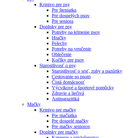
Krmivo pre psy
Pre šteniatka
Pre dospelých psov
Pre seniora
Doplnky pre psy
Potreby na kŕmenie psov
Hračky
Pelechy
Potreby na venčenie
Oblečenie
Kočíky pre psov
Starostlivosť o psy
Starostlivosť o srsť, zuby a pazúriky
Cestovanie so psom
Čistá domácnosť
Výcvikové a športové pomôcky
Zdravie a liečivá
Antiparazitiká
Mačky
Krmivo pre mačky
Pre mačiatka
Pre dospelé mačky
Pre mačky seniorov
Doplnky pre mačky
Krmenie a prislušenstvo