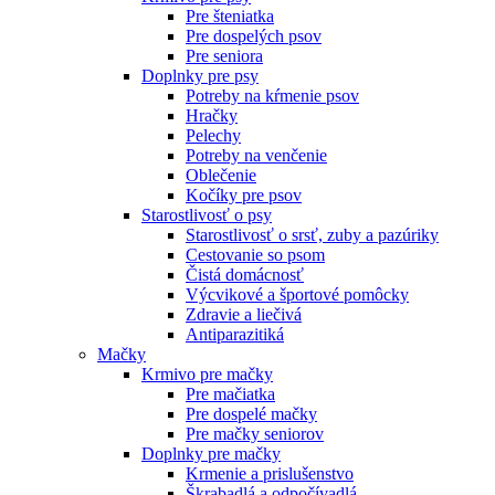
Pre šteniatka
Pre dospelých psov
Pre seniora
Doplnky pre psy
Potreby na kŕmenie psov
Hračky
Pelechy
Potreby na venčenie
Oblečenie
Kočíky pre psov
Starostlivosť o psy
Starostlivosť o srsť, zuby a pazúriky
Cestovanie so psom
Čistá domácnosť
Výcvikové a športové pomôcky
Zdravie a liečivá
Antiparazitiká
Mačky
Krmivo pre mačky
Pre mačiatka
Pre dospelé mačky
Pre mačky seniorov
Doplnky pre mačky
Krmenie a prislušenstvo
Škrabadlá a odpočívadlá