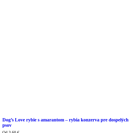
viacero
variantov.
Varianty
si
môžete
vybrať
na
stránke
produktu
Dog’s Love rybie s amarantom – rybia konzerva pre dospelých
psov
Od
3,60
€