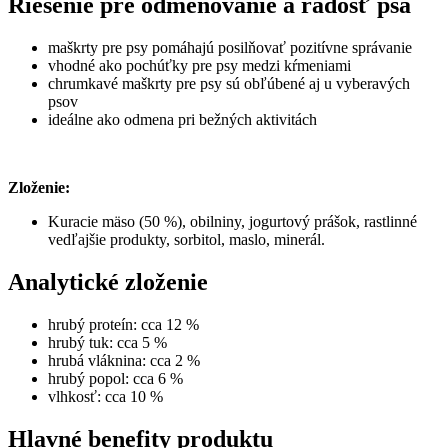
Riešenie pre odmeňovanie a radosť psa
maškrty pre psy pomáhajú posilňovať pozitívne správanie
vhodné ako pochúťky pre psy medzi kŕmeniami
chrumkavé maškrty pre psy sú obľúbené aj u vyberavých
psov
ideálne ako odmena pri bežných aktivitách
Zloženie:
Kuracie mäso (50 %), obilniny, jogurtový prášok, rastlinné
vedľajšie produkty, sorbitol, maslo, minerál.
Analytické zloženie
hrubý proteín: cca 12 %
hrubý tuk: cca 5 %
hrubá vláknina: cca 2 %
hrubý popol: cca 6 %
vlhkosť: cca 10 %
Hlavné benefity produktu