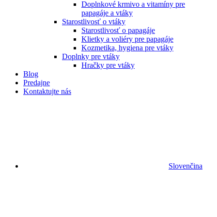
Doplnkové krmivo a vitamíny pre
papagáje a vtáky
Starostlivosť o vtáky
Starostlivosť o papagáje
Klietky a voliéry pre papagáje
Kozmetika, hygiena pre vtáky
Doplnky pre vtáky
Hračky pre vtáky
Blog
Predajne
Kontaktujte nás
Slovenčina