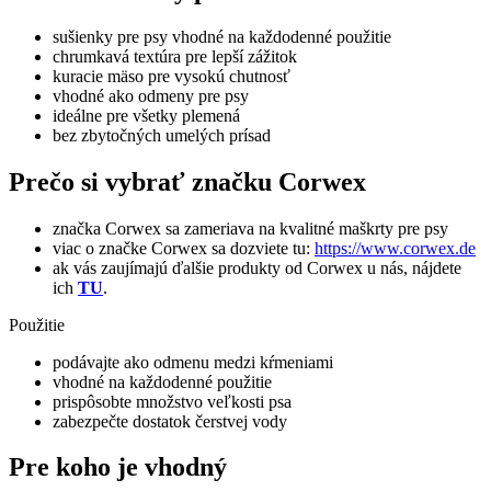
sušienky pre psy vhodné na každodenné použitie
chrumkavá textúra pre lepší zážitok
kuracie mäso pre vysokú chutnosť
vhodné ako odmeny pre psy
ideálne pre všetky plemená
bez zbytočných umelých prísad
Prečo si vybrať značku Corwex
značka
Corwex
sa zameriava na kvalitné maškrty pre psy
viac o značke Corwex sa dozviete tu:
https://www.corwex.de
ak vás zaujímajú ďalšie produkty od Corwex u nás, nájdete
ich
TU
.
Použitie
podávajte ako odmenu medzi kŕmeniami
vhodné na každodenné použitie
prispôsobte množstvo veľkosti psa
zabezpečte dostatok čerstvej vody
Pre koho je vhodný