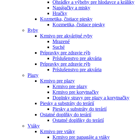
Ohrádky a výbehy pre hlodavce a králiky
Napájačky a misky
Hračky
Kozmetika, čistiace piesky
Kozmetika, čistiace piesky
Ryby
Krmivo pre akvárijné ryby
Mrazené
Suché
Prípravky pre zdravie rýb
Príslušenstvo pre akvária
Prípravky pre zdravie rýb
Príslušenstvo pre akvária
Plazy
Krmivo pre plazy
Krmivo pre plazy
Krmivo pre korytnačky
Doplnky stravy pre plazy a korytnačky
Piesky a substráty do terárií
Piesky a substráty do terárií
Ostatné doplňky do terárií
Ostatné doplňky do terárií
Vtáky
Krmivo pre vtáky
Krmivo pre papagáje a vtáky