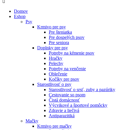
Domov
Eshop
Psy
Krmivo pre psy
Pre šteniatka
Pre dospelých psov
Pre seniora
Doplnky pre psy
Potreby na kŕmenie psov
Hračky
Pelechy
Potreby na venčenie
Oblečenie
Kočíky pre psov
Starostlivosť o psy
Starostlivosť o srsť, zuby a pazúriky
Cestovanie so psom
Čistá domácnosť
Výcvikové a športové pomôcky
Zdravie a liečivá
Antiparazitiká
Mačky
Krmivo pre mačky