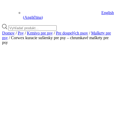
English
(
Angličtina
)
Vyhľadávanie
produktov
Domov
/
Psy
/
Krmivo pre psy
/
Pre dospelých psov
/
Maškrty pre
psy
/ Corwex kuracie sušienky pre psy – chrumkavé maškrty pre
psy