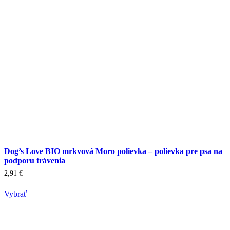
stránke
produktu
Dog’s Love BIO mrkvová Moro polievka – polievka pre psa na
podporu trávenia
2,91
€
Vybrať
Tento
výrobok
má