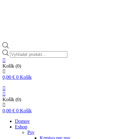
Vyhľadávanie
produktov
Košík
(0)
0,00
€
0
Košík
Košík
(0)
0,00
€
0
Košík
Domov
Eshop
Psy
Krmivo pre psy