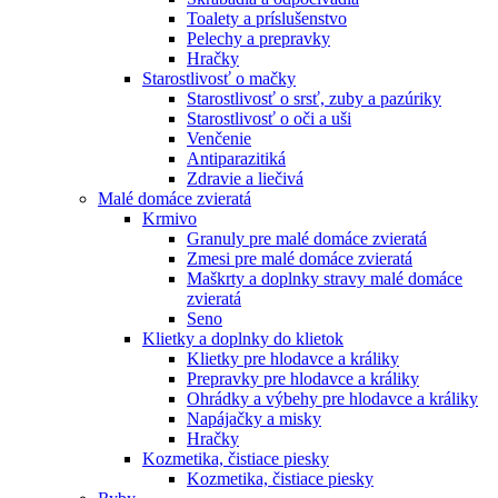
Toalety а príslušenstvo
Pelechy a prepravky
Hračky
Starostlivosť o mačky
Starostlivosť o srsť, zuby a pazúriky
Starostlivosť o oči a uši
Venčenie
Antiparazitiká
Zdravie a liečivá
Malé domáce zvieratá
Krmivo
Granuly pre malé domáce zvieratá
Zmesi pre malé domáce zvieratá
Maškrty a doplnky stravy malé domáce
zvieratá
Seno
Klietky a doplnky do klietok
Klietky pre hlodavce a králiky
Prepravky pre hlodavce a králiky
Ohrádky a výbehy pre hlodavce a králiky
Napájačky a misky
Hračky
Kozmetika, čistiace piesky
Kozmetika, čistiace piesky