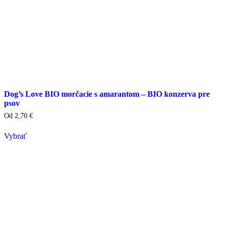
Dog’s Love BIO morčacie s amarantom – BIO konzerva pre
psov
Od
2,70
€
Vybrať
Tento
výrobok
má
viacero
variantov.
Varianty
si
môžete
vybrať
na