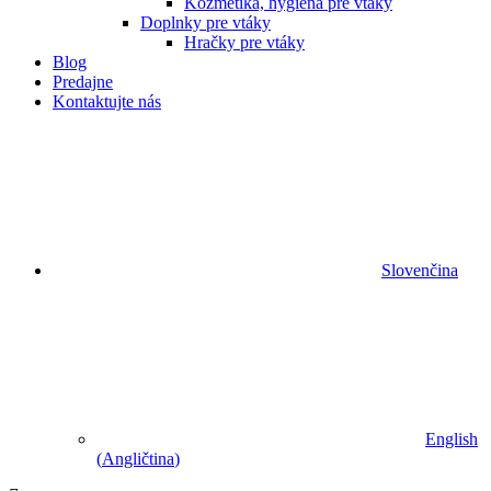
Kozmetika, hygiena pre vtáky
Doplnky pre vtáky
Hračky pre vtáky
Blog
Predajne
Kontaktujte nás
Slovenčina
English
(
Angličtina
)