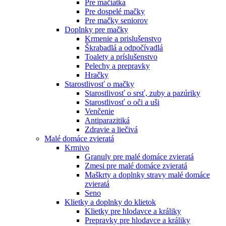
Pre mačiatka
Pre dospelé mačky
Pre mačky seniorov
Doplnky pre mačky
Krmenie a prislušenstvo
Škrabadlá a odpočívadlá
Toalety а príslušenstvo
Pelechy a prepravky
Hračky
Starostlivosť o mačky
Starostlivosť o srsť, zuby a pazúriky
Starostlivosť o oči a uši
Venčenie
Antiparazitiká
Zdravie a liečivá
Malé domáce zvieratá
Krmivo
Granuly pre malé domáce zvieratá
Zmesi pre malé domáce zvieratá
Maškrty a doplnky stravy malé domáce
zvieratá
Seno
Klietky a doplnky do klietok
Klietky pre hlodavce a králiky
Prepravky pre hlodavce a králiky