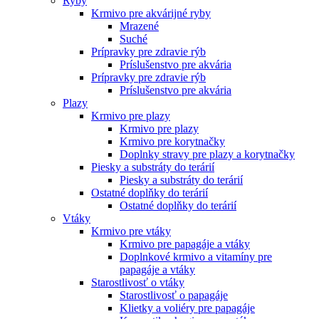
Ryby
Krmivo pre akvárijné ryby
Mrazené
Suché
Prípravky pre zdravie rýb
Príslušenstvo pre akvária
Prípravky pre zdravie rýb
Príslušenstvo pre akvária
Plazy
Krmivo pre plazy
Krmivo pre plazy
Krmivo pre korytnačky
Doplnky stravy pre plazy a korytnačky
Piesky a substráty do terárií
Piesky a substráty do terárií
Ostatné doplňky do terárií
Ostatné doplňky do terárií
Vtáky
Krmivo pre vtáky
Krmivo pre papagáje a vtáky
Doplnkové krmivo a vitamíny pre
papagáje a vtáky
Starostlivosť o vtáky
Starostlivosť o papagáje
Klietky a voliéry pre papagáje