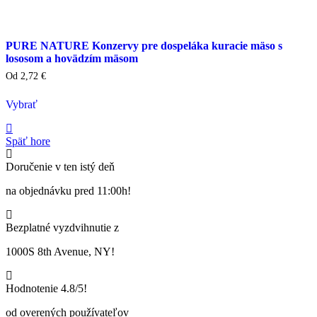
PURE NATURE Konzervy pre dospeláka kuracie mäso s
lososom a hovädzím mäsom
Od
2,72
€
Vybrať
Tento
výrobok
Späť hore
má
viacero
Doručenie v ten istý deň
variantov.
Varianty
na objednávku pred 11:00h!
si
môžete
vybrať
Bezplatné vyzdvihnutie z
na
stránke
1000S 8th Avenue, NY!
produktu
Hodnotenie 4.8/5!
od overených používateľov