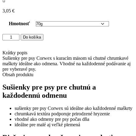
3,05
€
Hmotnosť
množstvo
Do košíka
Corwex
kuracie
sušienky
Krátky popis
pre
Sušienky pre psy Corwex s kuracím mäsom sú chutné chrumkavé
psy
maškrty ideálne ako odmena. Vhodné na každodenné podávanie aj
–
pre vyberavé psy.
chrumkavé
Obsah produktu
maškrty
pre
Sušienky pre psy pre chutnú a
psy
každodennú odmenu
sušienky pre psy Corwex sú ideálne ako každodenné maškrty
chrumkavá textúra podporuje prirodzené hryzenie
vhodné ako odmeny pre psy počas dňa
ideálne pre malé aj veľké plemená