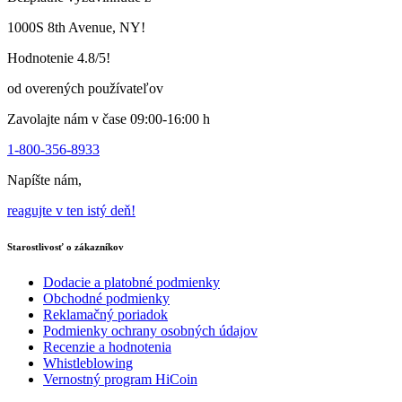
na
stránke
1000S 8th Avenue, NY!
produktu
Hodnotenie 4.8/5!
od overených používateľov
Zavolajte nám v čase 09:00-16:00 h
1-800-356-8933
Napíšte nám,
reagujte v ten istý deň!
Starostlivosť o zákazníkov
Dodacie a platobné podmienky
Obchodné podmienky
Reklamačný poriadok
Podmienky ochrany osobných údajov
Recenzie a hodnotenia
Whistleblowing
Vernostný program HiCoin