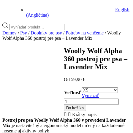
English
(
Angličtina
)
Vyhľadávanie
produktov
Domov
/
Psy
/
Doplnky pre psy
/
Potreby na venčenie
/ Woolly
Wolf Alpha 360 postroj pre psa – Lavender Mix
Woolly Wolf Alpha
360 postroj pre psa –
Lavender Mix
Od
59,90
€
Veľkosť
Vymazať
množstvo
Woolly
Do košíka
Wolf
Krátky popis
Alpha
Postroj pre psa Woolly Wolf Alpha 360 v prevedení Lavender
360
Mix
je nastaviteľný a ergonomický model určený na každodenné
postroj
nosenie aj aktívny pohyb.
pre