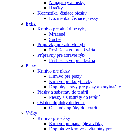
Napájačky a misky
Hračky
Kozmetika, čistiace piesky
Kozmetika, čistiace piesky
Ryby
Krmivo pre akvárijné ryby
Mrazené
Suché
Prípravky pre zdravie rýb
Príslušenstvo pre akvária
Prípravky pre zdravie rýb
Príslušenstvo pre akvária
Plazy
Krmivo pre plazy
Krmivo pre plazy
Krmivo pre korytnačky
Doplnky stravy pre plazy a korytnačky
Piesky a substráty do terárií
Piesky a substráty do terárií
Ostatné doplňky do terárií
Ostatné doplňky do terárií
Vtáky
Krmivo pre vtáky
Krmivo pre papagáje a vtáky
Doplnkové krmivo a vitamíny pre