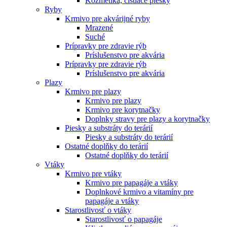
Kozmetika, čistiace piesky
Ryby
Krmivo pre akvárijné ryby
Mrazené
Suché
Prípravky pre zdravie rýb
Príslušenstvo pre akvária
Prípravky pre zdravie rýb
Príslušenstvo pre akvária
Plazy
Krmivo pre plazy
Krmivo pre plazy
Krmivo pre korytnačky
Doplnky stravy pre plazy a korytnačky
Piesky a substráty do terárií
Piesky a substráty do terárií
Ostatné doplňky do terárií
Ostatné doplňky do terárií
Vtáky
Krmivo pre vtáky
Krmivo pre papagáje a vtáky
Doplnkové krmivo a vitamíny pre
papagáje a vtáky
Starostlivosť o vtáky
Starostlivosť o papagáje