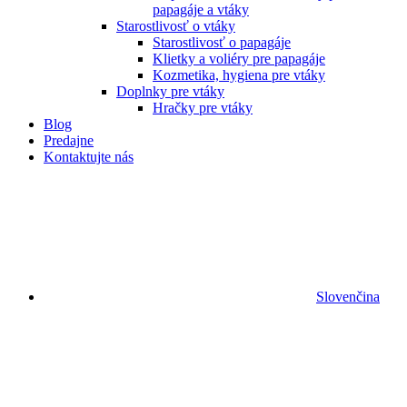
papagáje a vtáky
Starostlivosť o vtáky
Starostlivosť o papagáje
Klietky a voliéry pre papagáje
Kozmetika, hygiena pre vtáky
Doplnky pre vtáky
Hračky pre vtáky
Blog
Predajne
Kontaktujte nás
Slovenčina