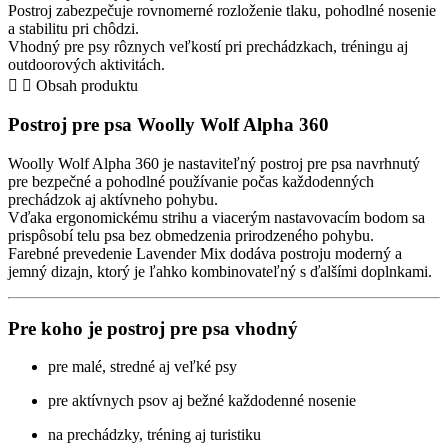
Postroj zabezpečuje rovnomerné rozloženie tlaku, pohodlné nosenie
psa
a stabilitu pri chôdzi.
–
Vhodný pre psy rôznych veľkostí pri prechádzkach, tréningu aj
Lavender
outdoorových aktivitách.
Mix
Obsah produktu
Postroj pre psa Woolly Wolf Alpha 360
Woolly Wolf Alpha 360 je nastaviteľný postroj pre psa navrhnutý
pre bezpečné a pohodlné používanie počas každodenných
prechádzok aj aktívneho pohybu.
Vďaka ergonomickému strihu a viacerým nastavovacím bodom sa
prispôsobí telu psa bez obmedzenia prirodzeného pohybu.
Farebné prevedenie Lavender Mix dodáva postroju moderný a
jemný dizajn, ktorý je ľahko kombinovateľný s ďalšími doplnkami.
Pre koho je postroj pre psa vhodný
pre malé, stredné aj veľké psy
pre aktívnych psov aj bežné každodenné nosenie
na prechádzky, tréning aj turistiku