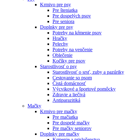
Krmivo pre psy
Pre šteniatka
Pre dospelých psov
Pre seniora
Doplnky pre psy
Potreby na kŕmenie psov
Hračky
Pelechy
Potreby na venčenie
Oblečenie
Kočíky pre psov
Starostlivosť o psy
Starostlivosť o srsť, zuby a pazúriky
Cestovanie so psom
Čistá domácnosť
Výcvikové a športové pomôcky
Zdravie a liečivá
Antiparazitiká
Mačky
Krmivo pre mačky
Pre mačiatka
Pre dospelé mačky
Pre mačky seniorov
Doplnky pre mačky
Krmenie a prislušenstvo