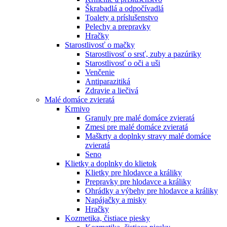
Škrabadlá a odpočívadlá
Toalety а príslušenstvo
Pelechy a prepravky
Hračky
Starostlivosť o mačky
Starostlivosť o srsť, zuby a pazúriky
Starostlivosť o oči a uši
Venčenie
Antiparazitiká
Zdravie a liečivá
Malé domáce zvieratá
Krmivo
Granuly pre malé domáce zvieratá
Zmesi pre malé domáce zvieratá
Maškrty a doplnky stravy malé domáce
zvieratá
Seno
Klietky a doplnky do klietok
Klietky pre hlodavce a králiky
Prepravky pre hlodavce a králiky
Ohrádky a výbehy pre hlodavce a králiky
Napájačky a misky
Hračky
Kozmetika, čistiace piesky