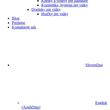
Klietky a voliéry pre papagáje
Kozmetika, hygiena pre vtáky
Doplnky pre vtáky
Hračky pre vtáky
Blog
Predajne
Kontaktujte nás
Slovenčina
English
(
Angličtina
)