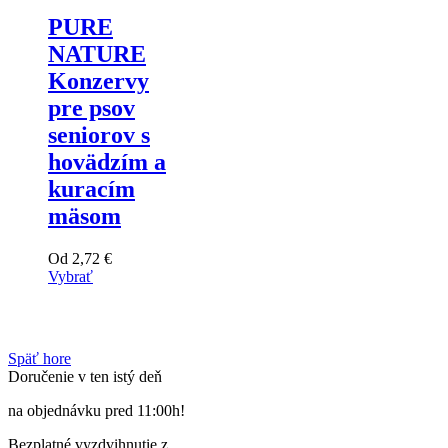
produktu
stránke
PURE
produktu
NATURE
Konzervy
pre psov
seniorov s
hovädzím a
kuracím
mäsom
Od
2,72
€
Vybrať
Tento
výrobok
má
viacero
Späť hore
variantov.
Doručenie v ten istý deň
Varianty
si
na objednávku pred 11:00h!
môžete
vybrať
Bezplatné vyzdvihnutie z