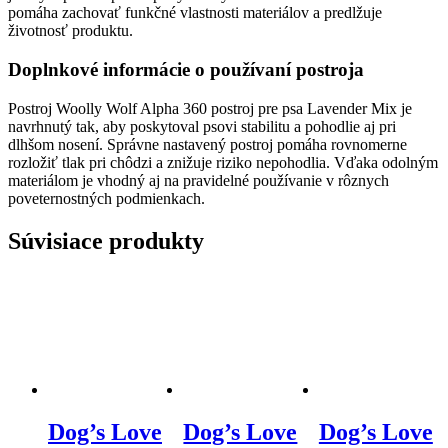
pomáha zachovať funkčné vlastnosti materiálov a predlžuje
životnosť produktu.
Doplnkové informácie o používaní postroja
Postroj Woolly Wolf Alpha 360 postroj pre psa Lavender Mix je
navrhnutý tak, aby poskytoval psovi stabilitu a pohodlie aj pri
dlhšom nosení. Správne nastavený postroj pomáha rovnomerne
rozložiť tlak pri chôdzi a znižuje riziko nepohodlia. Vďaka odolným
materiálom je vhodný aj na pravidelné používanie v rôznych
poveternostných podmienkach.
Súvisiace produkty
Dog’s Love
Dog’s Love
Dog’s Love