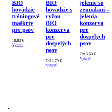
BIO
BIO
jelenie so
hovädzie
hovädzie s
zemiakmi –
tréningové
ryžou –
jelenia
maškrty
BIO
konzerva
pre psov
konzerva
pre
pre
dospelých
10,83
€
dospelých
psov
Vybrať
psov
Tento
výrobok
Od
3,60
€
má
Vybrať
Od
2,70
€
viacero
Tento
Vybrať
variantov.
výrobok
Tento
Varianty
má
výrobok
si
viacero
má
môžete
variantov.
viacero
vybrať
Varianty
variantov.
na
si
Varianty
stránke
môžete
si
produktu
vybrať
môžete
na
vybrať
stránke
na