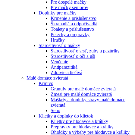
Pre dospelé mačky
Pre mačky seniorov
Doplnky pre mačky
Krmenie a prislušenstvo
Škrabadlá a odpočívadlá
Toalety а príslušenstvo
Pelechy a prepravky
Hračky
Starostlivosť o mačky
Starostlivosť o srsť, zuby a pazúriky
Starostlivosť o oči a uši
Venčenie
Antiparazitiká
Zdravie a liečivá
Malé domáce zvieratá
Krmivo
Granuly pre malé domáce zvieratá
Zmesi pre malé domáce zvieratá
Maškrty a doplnky stravy malé domáce
zvieratá
Seno
Klietky a doplnky do klietok
Klietky pre hlodavce a králiky
Prepravky pre hlodavce a králiky
Ohrádky a výbehy pre hlodavce a králiky