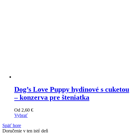
na
stránke
produktu
Dog’s Love Puppy hydinové s cuketou
– konzerva pre šteniatka
Od
2,60
€
Vybrať
Tento
Späť hore
výrobok
Doručenie v ten istý deň
má