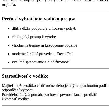
Vodítko umožňuje bezpečný pohyb psa aj pri väčšej vzdialenosti od
majiteľa.
Prečo si vybrať toto vodítko pre psa
dlhšia dĺžka podporuje prirodzený pohyb
ekologický prístup k výrobe
vhodné na tréning aj každodenné použitie
moderné farebné prevedenie Deep Teal
kvalitné spracovanie a dlhá životnosť
Starostlivosť o vodítko
Majiteľ môže vodítko čistiť ručne alebo jemným opláchnutím podľa
odporúčaní výrobcu.
Pravidelná údržba pomáha zachovať pevnosť lana a predĺžiť
životnosť vodítka.