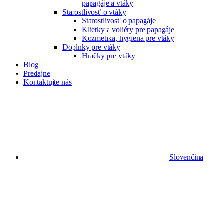
papagáje a vtáky
Starostlivosť o vtáky
Starostlivosť o papagáje
Klietky a voliéry pre papagáje
Kozmetika, hygiena pre vtáky
Doplnky pre vtáky
Hračky pre vtáky
Blog
Predajne
Kontaktujte nás
Slovenčina