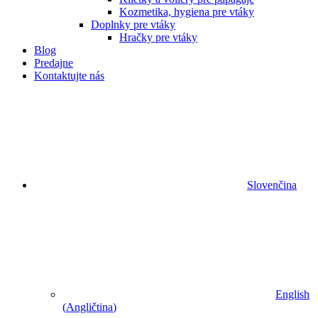
Kozmetika, hygiena pre vtáky
Doplnky pre vtáky
Hračky pre vtáky
Blog
Predajne
Kontaktujte nás
Slovenčina
English
(
Angličtina
)