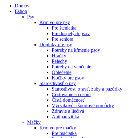
Domov
Eshop
Psy
Krmivo pre psy
Pre šteniatka
Pre dospelých psov
Pre seniora
Doplnky pre psy
Potreby na kŕmenie psov
Hračky
Pelechy
Potreby na venčenie
Oblečenie
Kočíky pre psov
Starostlivosť o psy
Starostlivosť o srsť, zuby a pazúriky
Cestovanie so psom
Čistá domácnosť
Výcvikové a športové pomôcky
Zdravie a liečivá
Antiparazitiká
Mačky
Krmivo pre mačky
Pre mačiatka