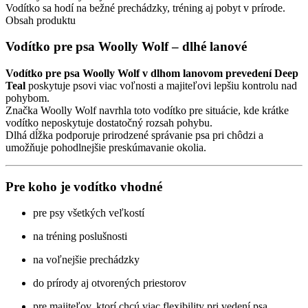
–
Vodítko sa hodí na bežné prechádzky, tréning aj pobyt v prírode.
Deep
Obsah produktu
Teal
Vodítko pre psa Woolly Wolf – dlhé lanové
Vodítko pre psa Woolly Wolf v dlhom lanovom prevedení Deep
Teal
poskytuje psovi viac voľnosti a majiteľovi lepšiu kontrolu nad
pohybom.
Značka Woolly Wolf navrhla toto vodítko pre situácie, kde krátke
vodítko neposkytuje dostatočný rozsah pohybu.
Dlhá dĺžka podporuje prirodzené správanie psa pri chôdzi a
umožňuje pohodlnejšie preskúmavanie okolia.
Pre koho je vodítko vhodné
pre psy všetkých veľkostí
na tréning poslušnosti
na voľnejšie prechádzky
do prírody aj otvorených priestorov
pre majiteľov, ktorí chcú viac flexibility pri vedení psa