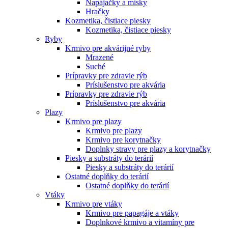
Napájačky a misky
Hračky
Kozmetika, čistiace piesky
Kozmetika, čistiace piesky
Ryby
Krmivo pre akvárijné ryby
Mrazené
Suché
Prípravky pre zdravie rýb
Príslušenstvo pre akvária
Prípravky pre zdravie rýb
Príslušenstvo pre akvária
Plazy
Krmivo pre plazy
Krmivo pre plazy
Krmivo pre korytnačky
Doplnky stravy pre plazy a korytnačky
Piesky a substráty do terárií
Piesky a substráty do terárií
Ostatné doplňky do terárií
Ostatné doplňky do terárií
Vtáky
Krmivo pre vtáky
Krmivo pre papagáje a vtáky
Doplnkové krmivo a vitamíny pre