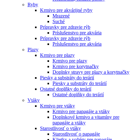
Ryby
Krmivo pre akvárijné ryby
Mrazené
Suché
Prípravky pre zdravie rýb
Príslušenstvo pre akvária
Prípravky pre zdravie rýb
Príslušenstvo pre akvária
Plazy
Krmivo pre plazy
Krmivo pre plazy
Krmivo pre korytnačky
Doplnky stravy pre plazy a korytnačky
Piesky a substráty do terárií
Piesky a substráty do terárií
Ostatné doplňky do terárií
Ostatné doplňky do terárií
Vtáky
Krmivo pre vtáky
Krmivo pre papagáje a vtáky
Doplnkové krmivo a vitamíny pre
papagáje a vtáky
Starostlivosť o vtáky
Starostlivosť o papagáje
Klietky a voliéry pre papagáje