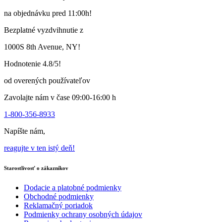
viacero
na objednávku pred 11:00h!
variantov.
Varianty
Bezplatné vyzdvihnutie z
si
môžete
1000S 8th Avenue, NY!
vybrať
na
Hodnotenie 4.8/5!
stránke
produktu
od overených používateľov
Zavolajte nám v čase 09:00-16:00 h
1-800-356-8933
Napíšte nám,
reagujte v ten istý deň!
Starostlivosť o zákazníkov
Dodacie a platobné podmienky
Obchodné podmienky
Reklamačný poriadok
Podmienky ochrany osobných údajov