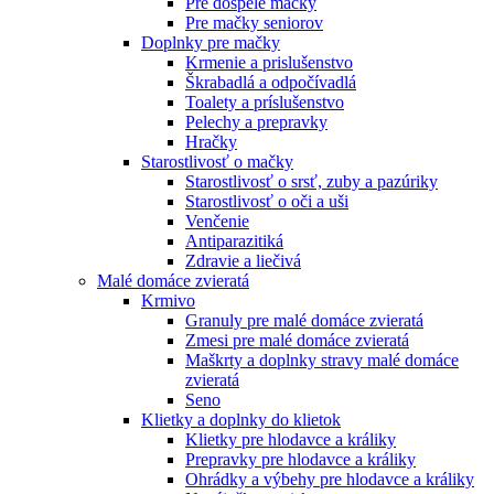
Pre dospelé mačky
Pre mačky seniorov
Doplnky pre mačky
Krmenie a prislušenstvo
Škrabadlá a odpočívadlá
Toalety а príslušenstvo
Pelechy a prepravky
Hračky
Starostlivosť o mačky
Starostlivosť o srsť, zuby a pazúriky
Starostlivosť o oči a uši
Venčenie
Antiparazitiká
Zdravie a liečivá
Malé domáce zvieratá
Krmivo
Granuly pre malé domáce zvieratá
Zmesi pre malé domáce zvieratá
Maškrty a doplnky stravy malé domáce
zvieratá
Seno
Klietky a doplnky do klietok
Klietky pre hlodavce a králiky
Prepravky pre hlodavce a králiky
Ohrádky a výbehy pre hlodavce a králiky