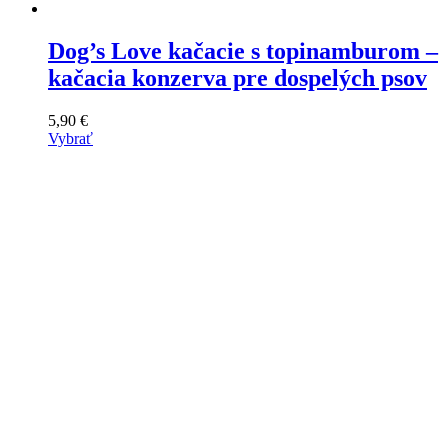
Dog’s Love kačacie s topinamburom –
kačacia konzerva pre dospelých psov
5,90
€
Vybrať
Tento
výrobok
má
viacero
variantov.
Varianty
si
môžete
vybrať
na
stránke
produktu