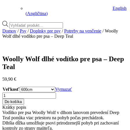
English
(
Angličtina
)
Vyhľadávanie
produktov
Domov
/
Psy
/
Doplnky pre psy
/
Potreby na venčenie
/ Woolly
Wolf dlhé vodítko pre psa – Deep Teal
Woolly Wolf dlhé vodítko pre psa – Deep
Teal
59,90
€
Veľkosť
Vymazať
množstvo
Woolly
Do košíka
Wolf
Krátky popis
dlhé
Vodítko pre psa Woolly Wolf v dlhom lanovom prevedení Deep
vodítko
Teal ponúka viac priestoru na pohyb počas prechádzok.
pre
Dlhšia dĺžka umožňuje psovi prirodzenejší pohyb pri zachovaní
psa
kontroly zo strany majiteľa.