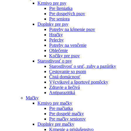
Krmivo pre psy
Pre šteniatka
Pre dospelých psov
Pre seniora
Doplnky pre psy
Potreby na kŕmenie psov
Hračky
Pelechy
Potreby na venčenie
Oblečenie
Kočíky pre psov
Starostlivosť o psy
Starostlivosť o srsť, zuby a pazúriky
Cestovanie so psom
Čistá domácnosť
Výcvikové a športové pomôcky
Zdravie a liečivá
Antiparazitiká
Mačky
Krmivo pre mačky
Pre mačiatka
Pre dospelé mačky
Pre mačky seniorov
Doplnky pre mačky
Krmenie a prislušenstvo