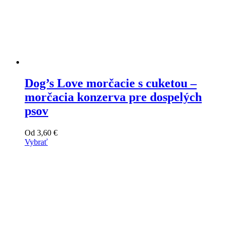
Dog’s Love morčacie s cuketou –
morčacia konzerva pre dospelých
psov
Od
3,60
€
Vybrať
Tento
výrobok
má
viacero
variantov.
Varianty
si
môžete
vybrať