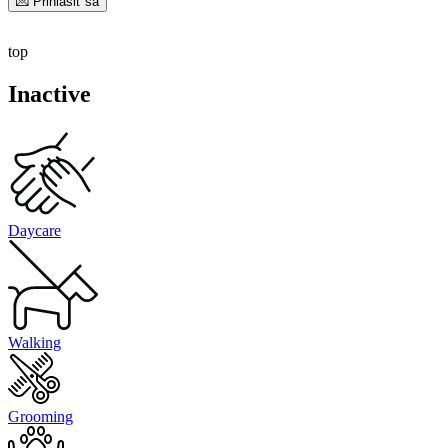
💌 Prihlásiť sa
top
Inactive
Daycare
Walking
Grooming