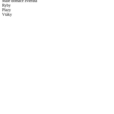
Malé domáce zvieratá
Ryby
Plazy
Vtáky