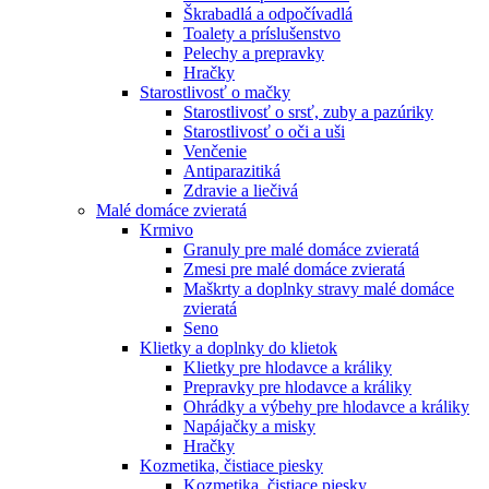
Škrabadlá a odpočívadlá
Toalety а príslušenstvo
Pelechy a prepravky
Hračky
Starostlivosť o mačky
Starostlivosť o srsť, zuby a pazúriky
Starostlivosť o oči a uši
Venčenie
Antiparazitiká
Zdravie a liečivá
Malé domáce zvieratá
Krmivo
Granuly pre malé domáce zvieratá
Zmesi pre malé domáce zvieratá
Maškrty a doplnky stravy malé domáce
zvieratá
Seno
Klietky a doplnky do klietok
Klietky pre hlodavce a králiky
Prepravky pre hlodavce a králiky
Ohrádky a výbehy pre hlodavce a králiky
Napájačky a misky
Hračky
Kozmetika, čistiace piesky
Kozmetika, čistiace piesky