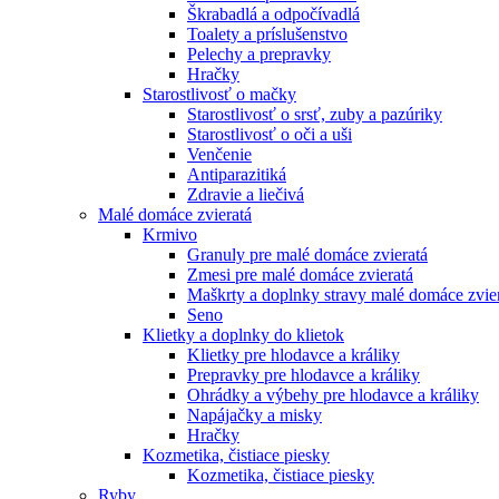
Škrabadlá a odpočívadlá
Toalety а príslušenstvo
Pelechy a prepravky
Hračky
Starostlivosť o mačky
Starostlivosť o srsť, zuby a pazúriky
Starostlivosť o oči a uši
Venčenie
Antiparazitiká
Zdravie a liečivá
Malé domáce zvieratá
Krmivo
Granuly pre malé domáce zvieratá
Zmesi pre malé domáce zvieratá
Maškrty a doplnky stravy malé domáce zvie
Seno
Klietky a doplnky do klietok
Klietky pre hlodavce a králiky
Prepravky pre hlodavce a králiky
Ohrádky a výbehy pre hlodavce a králiky
Napájačky a misky
Hračky
Kozmetika, čistiace piesky
Kozmetika, čistiace piesky
Ryby