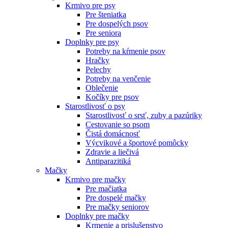
Krmivo pre psy
Pre šteniatka
Pre dospelých psov
Pre seniora
Doplnky pre psy
Potreby na kŕmenie psov
Hračky
Pelechy
Potreby na venčenie
Oblečenie
Kočíky pre psov
Starostlivosť o psy
Starostlivosť o srsť, zuby a pazúriky
Cestovanie so psom
Čistá domácnosť
Výcvikové a športové pomôcky
Zdravie a liečivá
Antiparazitiká
Mačky
Krmivo pre mačky
Pre mačiatka
Pre dospelé mačky
Pre mačky seniorov
Doplnky pre mačky
Krmenie a prislušenstvo