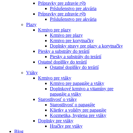
Prípravky pre zdravie rýb
Príslušenstvo pre akvária
Prípravky pre zdravie rýb
Príslušenstvo pre akvária
Plazy
Krmivo pre plazy
Krmivo pre plazy
Krmivo pre korytnačky
Doplnky stravy pre plazy a korytnačky
Piesky a substráty do terárií
Piesky a substráty do terárií
Ostatné doplňky do terárií
Ostatné doplňky do terárií
Vtáky
Krmivo pre vtáky
Krmivo pre papagáje a vtáky
Doplnkové krmivo a vitamíny pre
papagáje a vtáky
Starostlivosť o vtáky
Starostlivosť o papagáje
Klietky a voliéry pre papagáje
Kozmetika, hygiena pre vtáky
Doplnky pre vtáky
Hračky pre vtáky
Blog