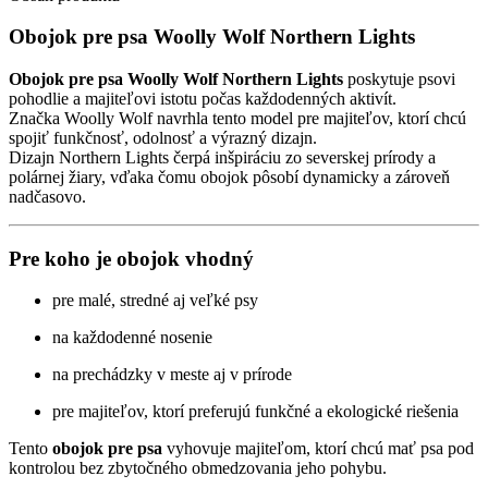
Obojok pre psa Woolly Wolf Northern Lights
Obojok pre psa Woolly Wolf Northern Lights
poskytuje psovi
pohodlie a majiteľovi istotu počas každodenných aktivít.
Značka Woolly Wolf navrhla tento model pre majiteľov, ktorí chcú
spojiť funkčnosť, odolnosť a výrazný dizajn.
Dizajn Northern Lights čerpá inšpiráciu zo severskej prírody a
polárnej žiary, vďaka čomu obojok pôsobí dynamicky a zároveň
nadčasovo.
Pre koho je obojok vhodný
pre malé, stredné aj veľké psy
na každodenné nosenie
na prechádzky v meste aj v prírode
pre majiteľov, ktorí preferujú funkčné a ekologické riešenia
Tento
obojok pre psa
vyhovuje majiteľom, ktorí chcú mať psa pod
kontrolou bez zbytočného obmedzovania jeho pohybu.