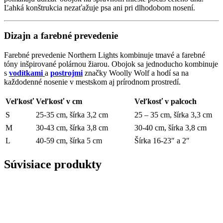
Ľahká konštrukcia nezaťažuje psa ani pri dlhodobom nosení.
Dizajn a farebné prevedenie
Farebné prevedenie Northern Lights kombinuje tmavé a farebné
tóny inšpirované polárnou žiarou. Obojok sa jednoducho kombinuje
s
vodítkami
a
postrojmi
značky Woolly Wolf a hodí sa na
každodenné nosenie v mestskom aj prírodnom prostredí.
Veľkosť
Veľkosť v cm
Veľkosť v palcoch
S
25-35 cm, šírka 3,2 cm
25 – 35 cm, šírka 3,3 cm
M
30-43 cm, šírka 3,8 cm
30-40 cm, šírka 3,8 cm
L
40-59 cm, šírka 5 cm
Šírka 16-23″ a 2″
Súvisiace produkty