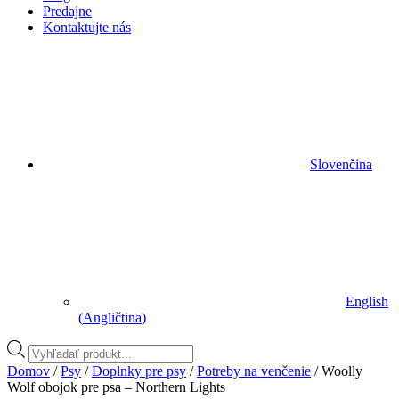
Predajne
Kontaktujte nás
Slovenčina
English
(
Angličtina
)
Vyhľadávanie
produktov
Domov
/
Psy
/
Doplnky pre psy
/
Potreby na venčenie
/ Woolly
Wolf obojok pre psa – Northern Lights