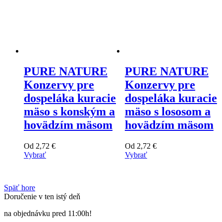
PURE NATURE
PURE NATURE
Konzervy pre
Konzervy pre
dospeláka kuracie
dospeláka kuracie
mäso s konským a
mäso s lososom a
hovädzím mäsom
hovädzím mäsom
Od
2,72
€
Od
2,72
€
Vybrať
Vybrať
Tento
Tento
výrobok
výrobok
má
má
Späť hore
viacero
viacero
Doručenie v ten istý deň
variantov.
variantov.
Varianty
Varianty
na objednávku pred 11:00h!
si
si