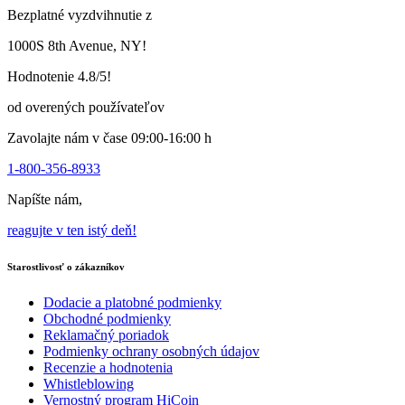
môžete
môžete
Bezplatné vyzdvihnutie z
vybrať
vybrať
na
na
1000S 8th Avenue, NY!
stránke
stránke
produktu
produktu
Hodnotenie 4.8/5!
od overených používateľov
Zavolajte nám v čase 09:00-16:00 h
1-800-356-8933
Napíšte nám,
reagujte v ten istý deň!
Starostlivosť o zákazníkov
Dodacie a platobné podmienky
Obchodné podmienky
Reklamačný poriadok
Podmienky ochrany osobných údajov
Recenzie a hodnotenia
Whistleblowing
Vernostný program HiCoin