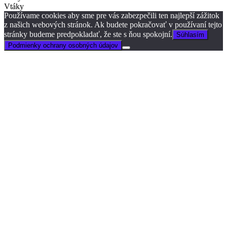
Vtáky
Používame cookies aby sme pre vás zabezpečili ten najlepší zážitok
z našich webových stránok. Ak budete pokračovať v používaní tejto
stránky budeme predpokladať, že ste s ňou spokojní.
Súhlasím
Podmienky ochrany osobných údajov