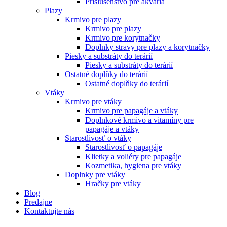
Príslušenstvo pre akvária
Plazy
Krmivo pre plazy
Krmivo pre plazy
Krmivo pre korytnačky
Doplnky stravy pre plazy a korytnačky
Piesky a substráty do terárií
Piesky a substráty do terárií
Ostatné doplňky do terárií
Ostatné doplňky do terárií
Vtáky
Krmivo pre vtáky
Krmivo pre papagáje a vtáky
Doplnkové krmivo a vitamíny pre
papagáje a vtáky
Starostlivosť o vtáky
Starostlivosť o papagáje
Klietky a voliéry pre papagáje
Kozmetika, hygiena pre vtáky
Doplnky pre vtáky
Hračky pre vtáky
Blog
Predajne
Kontaktujte nás