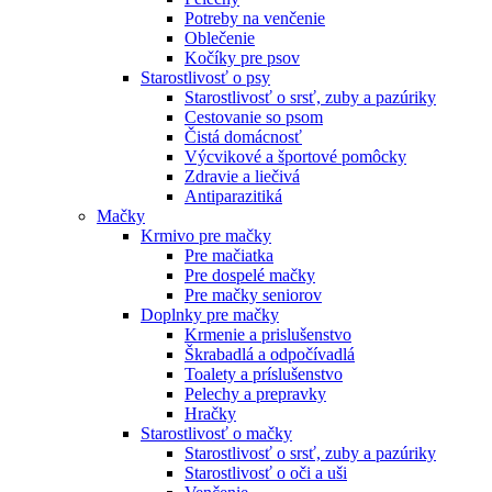
Potreby na venčenie
Oblečenie
Kočíky pre psov
Starostlivosť o psy
Starostlivosť o srsť, zuby a pazúriky
Cestovanie so psom
Čistá domácnosť
Výcvikové a športové pomôcky
Zdravie a liečivá
Antiparazitiká
Mačky
Krmivo pre mačky
Pre mačiatka
Pre dospelé mačky
Pre mačky seniorov
Doplnky pre mačky
Krmenie a prislušenstvo
Škrabadlá a odpočívadlá
Toalety а príslušenstvo
Pelechy a prepravky
Hračky
Starostlivosť o mačky
Starostlivosť o srsť, zuby a pazúriky
Starostlivosť o oči a uši