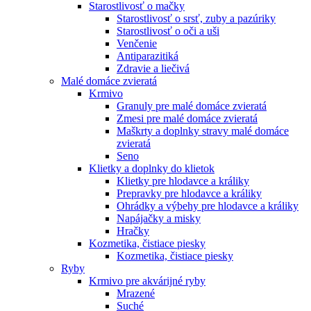
Starostlivosť o mačky
Starostlivosť o srsť, zuby a pazúriky
Starostlivosť o oči a uši
Venčenie
Antiparazitiká
Zdravie a liečivá
Malé domáce zvieratá
Krmivo
Granuly pre malé domáce zvieratá
Zmesi pre malé domáce zvieratá
Maškrty a doplnky stravy malé domáce
zvieratá
Seno
Klietky a doplnky do klietok
Klietky pre hlodavce a králiky
Prepravky pre hlodavce a králiky
Ohrádky a výbehy pre hlodavce a králiky
Napájačky a misky
Hračky
Kozmetika, čistiace piesky
Kozmetika, čistiace piesky
Ryby
Krmivo pre akvárijné ryby
Mrazené
Suché