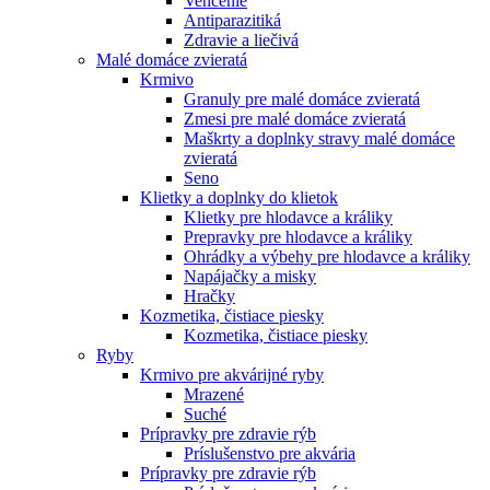
Venčenie
Antiparazitiká
Zdravie a liečivá
Malé domáce zvieratá
Krmivo
Granuly pre malé domáce zvieratá
Zmesi pre malé domáce zvieratá
Maškrty a doplnky stravy malé domáce
zvieratá
Seno
Klietky a doplnky do klietok
Klietky pre hlodavce a králiky
Prepravky pre hlodavce a králiky
Ohrádky a výbehy pre hlodavce a králiky
Napájačky a misky
Hračky
Kozmetika, čistiace piesky
Kozmetika, čistiace piesky
Ryby
Krmivo pre akvárijné ryby
Mrazené
Suché
Prípravky pre zdravie rýb
Príslušenstvo pre akvária
Prípravky pre zdravie rýb