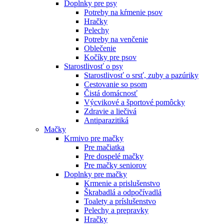
Doplnky pre psy
Potreby na kŕmenie psov
Hračky
Pelechy
Potreby na venčenie
Oblečenie
Kočíky pre psov
Starostlivosť o psy
Starostlivosť o srsť, zuby a pazúriky
Cestovanie so psom
Čistá domácnosť
Výcvikové a športové pomôcky
Zdravie a liečivá
Antiparazitiká
Mačky
Krmivo pre mačky
Pre mačiatka
Pre dospelé mačky
Pre mačky seniorov
Doplnky pre mačky
Krmenie a prislušenstvo
Škrabadlá a odpočívadlá
Toalety а príslušenstvo
Pelechy a prepravky
Hračky