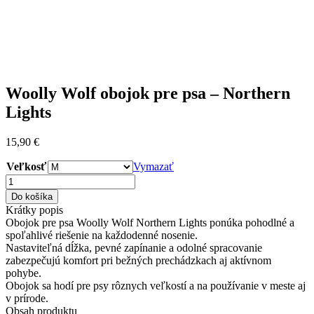
Woolly Wolf obojok pre psa – Northern
Lights
15,90
€
Veľkosť
Vymazať
množstvo
Woolly
Do košíka
Wolf
Krátky popis
obojok
Obojok pre psa Woolly Wolf Northern Lights ponúka pohodlné a
pre
spoľahlivé riešenie na každodenné nosenie.
psa
Nastaviteľná dĺžka, pevné zapínanie a odolné spracovanie
–
zabezpečujú komfort pri bežných prechádzkach aj aktívnom
Northern
pohybe.
Lights
Obojok sa hodí pre psy rôznych veľkostí a na používanie v meste aj
v prírode.
Obsah produktu