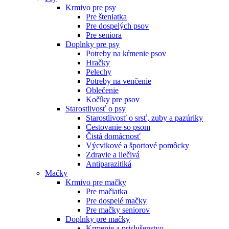
Krmivo pre psy
Pre šteniatka
Pre dospelých psov
Pre seniora
Doplnky pre psy
Potreby na kŕmenie psov
Hračky
Pelechy
Potreby na venčenie
Oblečenie
Kočíky pre psov
Starostlivosť o psy
Starostlivosť o srsť, zuby a pazúriky
Cestovanie so psom
Čistá domácnosť
Výcvikové a športové pomôcky
Zdravie a liečivá
Antiparazitiká
Mačky
Krmivo pre mačky
Pre mačiatka
Pre dospelé mačky
Pre mačky seniorov
Doplnky pre mačky
Krmenie a prislušenstvo