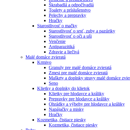
Škrabadlá a odpočívadlá
Toalety а príslušenstvo
Pelechy a prepravky
Hračky
Starostlivosť o mačky
Starostlivosť o srsť, zuby a pazúriky
Starostlivosť o oči a uši
Venčenie
Antiparazitiká
Zdravie a liečivá
Malé domáce zvieratá
Krmivo
Granuly pre malé domáce zvieratá
Zmesi pre malé domáce zvieratá
Maškrty a doplnky stravy malé domáce zvie
Seno
Klietky a doplnky do klietok
Klietky pre hlodavce a králiky
Prepravky pre hlodavce a králiky
Ohrádky a výbehy pre hlodavce a králiky
Napájačky a misky
Hračky
Kozmetika, čistiace piesky
Kozmetika, čistiace piesky