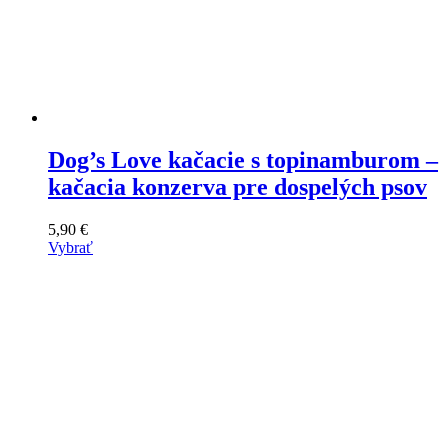
Dog’s Love kačacie s topinamburom –
kačacia konzerva pre dospelých psov
5,90
€
Vybrať
Tento
výrobok
má
viacero
variantov.
Varianty
si
môžete
vybrať
na
stránke