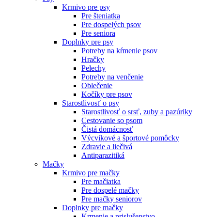
Krmivo pre psy
Pre šteniatka
Pre dospelých psov
Pre seniora
Doplnky pre psy
Potreby na kŕmenie psov
Hračky
Pelechy
Potreby na venčenie
Oblečenie
Kočíky pre psov
Starostlivosť o psy
Starostlivosť o srsť, zuby a pazúriky
Cestovanie so psom
Čistá domácnosť
Výcvikové a športové pomôcky
Zdravie a liečivá
Antiparazitiká
Mačky
Krmivo pre mačky
Pre mačiatka
Pre dospelé mačky
Pre mačky seniorov
Doplnky pre mačky
Krmenie a prislušenstvo