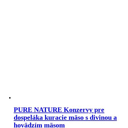
variantov.
Varianty
si
môžete
vybrať
na
stránke
produktu
PURE NATURE Konzervy pre
dospeláka kuracie mäso s divinou a
hovädzím mäsom