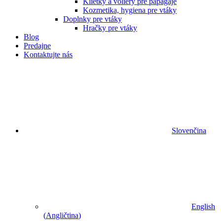
Klietky a voliéry pre papagáje
Kozmetika, hygiena pre vtáky
Doplnky pre vtáky
Hračky pre vtáky
Blog
Predajne
Kontaktujte nás
Slovenčina
English
(
Angličtina
)