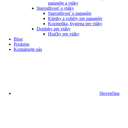
papagáje a vtáky
Starostlivosť o vtáky
Starostlivosť o papagáje
Klietky a voliéry pre papagáje
Kozmetika, hygiena pre vtáky
Doplnky pre vtáky
Hračky pre vtáky
Blog
Predajne
Kontaktujte nás
Slovenčina