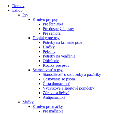
Domov
Eshop
Psy
Krmivo pre psy
Pre šteniatka
Pre dospelých psov
Pre seniora
Doplnky pre psy
Potreby na kŕmenie psov
Hračky
Pelechy
Potreby na venčenie
Oblečenie
Kočíky pre psov
Starostlivosť o psy
Starostlivosť o srsť, zuby a pazúriky
Cestovanie so psom
Čistá domácnosť
Výcvikové a športové pomôcky
Zdravie a liečivá
Antiparazitiká
Mačky
Krmivo pre mačky
Pre mačiatka