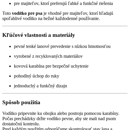
pre majiteľov, ktorí preferujú ľahké a funkčné riešenia
Toto
vodítko pre psa
je vhodné pre majiteľov, ktorí hľadajú
spoľahlivé vodítko na bežné každodenné používanie.
Kľúčové vlastnosti a materiály
pevné tenké lanové prevedenie s nízkou hmotnosťou
vyrobené z recyklovaných materiálov
kovová karabína pre bezpečné uchytenie
pohodlný úchop do ruky
jednoduchý a funkčný dizajn
Spôsob použitia
Vodítko pripevnite ku obojku alebo postroju pomocou karabíny.
Počas prechádzky držte vodítko pevne, aby ste mali nad psom
dostatočnú kontrolu.
Pred každým použitím odporúčame skontrolovať stav lana a