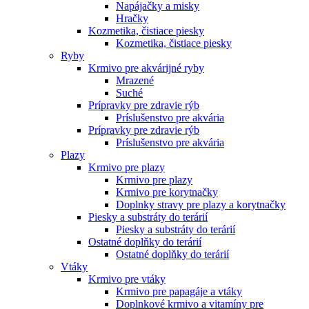
Napájačky a misky
Hračky
Kozmetika, čistiace piesky
Kozmetika, čistiace piesky
Ryby
Krmivo pre akvárijné ryby
Mrazené
Suché
Prípravky pre zdravie rýb
Príslušenstvo pre akvária
Prípravky pre zdravie rýb
Príslušenstvo pre akvária
Plazy
Krmivo pre plazy
Krmivo pre plazy
Krmivo pre korytnačky
Doplnky stravy pre plazy a korytnačky
Piesky a substráty do terárií
Piesky a substráty do terárií
Ostatné doplňky do terárií
Ostatné doplňky do terárií
Vtáky
Krmivo pre vtáky
Krmivo pre papagáje a vtáky
Doplnkové krmivo a vitamíny pre