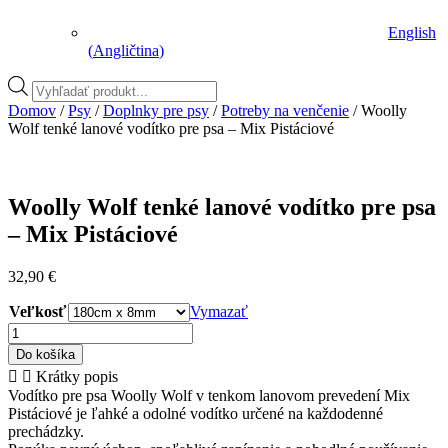
English
(
Angličtina
)
Vyhľadávanie
produktov
Domov
/
Psy
/
Doplnky pre psy
/
Potreby na venčenie
/ Woolly
Wolf tenké lanové vodítko pre psa – Mix Pistáciové
Woolly Wolf tenké lanové vodítko pre psa
– Mix Pistáciové
32,90
€
Veľkosť
Vymazať
množstvo
Woolly
Do košíka
Wolf
Krátky popis
tenké
Vodítko pre psa Woolly Wolf v tenkom lanovom prevedení Mix
lanové
Pistáciové je ľahké a odolné vodítko určené na každodenné
vodítko
prechádzky.
pre