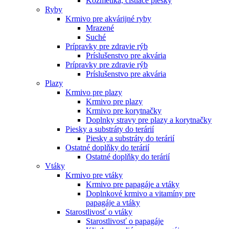
Kozmetika, čistiace piesky
Ryby
Krmivo pre akvárijné ryby
Mrazené
Suché
Prípravky pre zdravie rýb
Príslušenstvo pre akvária
Prípravky pre zdravie rýb
Príslušenstvo pre akvária
Plazy
Krmivo pre plazy
Krmivo pre plazy
Krmivo pre korytnačky
Doplnky stravy pre plazy a korytnačky
Piesky a substráty do terárií
Piesky a substráty do terárií
Ostatné doplňky do terárií
Ostatné doplňky do terárií
Vtáky
Krmivo pre vtáky
Krmivo pre papagáje a vtáky
Doplnkové krmivo a vitamíny pre
papagáje a vtáky
Starostlivosť o vtáky
Starostlivosť o papagáje