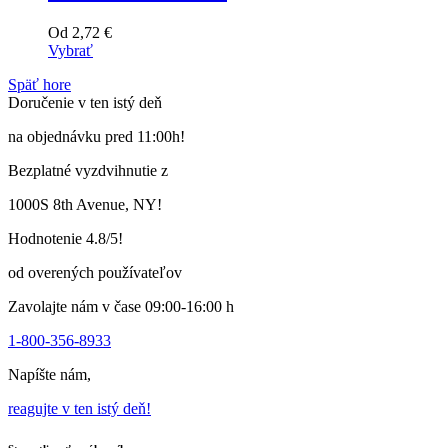
Od
2,72
€
Vybrať
Tento
Späť hore
výrobok
Doručenie v ten istý deň
má
viacero
na objednávku pred 11:00h!
variantov.
Varianty
Bezplatné vyzdvihnutie z
si
môžete
1000S 8th Avenue, NY!
vybrať
na
Hodnotenie 4.8/5!
stránke
produktu
od overených používateľov
Zavolajte nám v čase 09:00-16:00 h
1-800-356-8933
Napíšte nám,
reagujte v ten istý deň!