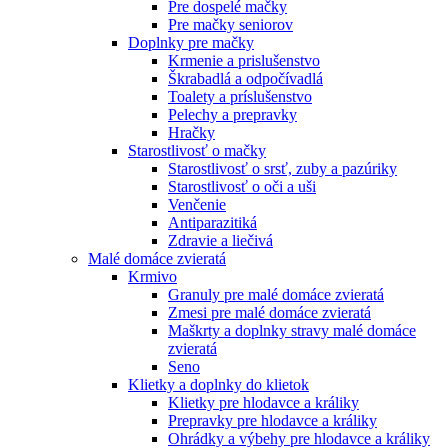
Pre dospelé mačky
Pre mačky seniorov
Doplnky pre mačky
Krmenie a prislušenstvo
Škrabadlá a odpočívadlá
Toalety а príslušenstvo
Pelechy a prepravky
Hračky
Starostlivosť o mačky
Starostlivosť o srsť, zuby a pazúriky
Starostlivosť o oči a uši
Venčenie
Antiparazitiká
Zdravie a liečivá
Malé domáce zvieratá
Krmivo
Granuly pre malé domáce zvieratá
Zmesi pre malé domáce zvieratá
Maškrty a doplnky stravy malé domáce
zvieratá
Seno
Klietky a doplnky do klietok
Klietky pre hlodavce a králiky
Prepravky pre hlodavce a králiky
Ohrádky a výbehy pre hlodavce a králiky