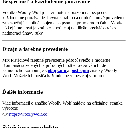
Bezpečnosť a každodenné používanie
Vodítko Woolly Wolf je navrhnuté s dôrazom na bezpečné
každodenné používanie. Pevná karabína a odolné lanové prevedenie
zabezpečujú stabilné spojenie so psom aj pri miernom ťahu. Vďaka
nízkej hmotnosti je vodítko vhodné aj na dlhšie prechádzky bez
nadmernej únavy ruky.
Dizajn a farebné prevedenie
Mix Pistáciové farebné prevedenie pôsobí sviežo a moderne.
Kombinácia zelených a prírodných odtieňov sa vám bude
jednoducho kombinuje s
obojkami
a
postrojmi
značky Woolly
Wolf. Môžete ich nosiťa každodenne v meste aj v prírode.
Ďalšie informácie
Viac informácií o značke Woolly Wolf nájdete na oficiálnej stránke
výrobcu:
👉
https://woollywolf.co
Súvisiace produkty