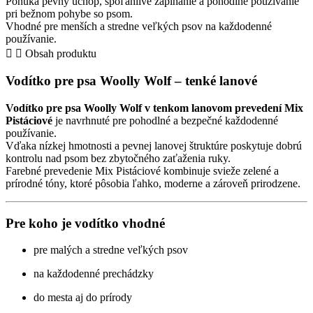
Ponúka pevný úchop, spoľahlivé zapínanie a pohodlné používanie
psa
pri bežnom pohybe so psom.
–
Vhodné pre menších a stredne veľkých psov na každodenné
Mix
používanie.
Pistáciové
Obsah produktu
Vodítko pre psa Woolly Wolf – tenké lanové
Vodítko pre psa Woolly Wolf v tenkom lanovom prevedení Mix
Pistáciové
je navrhnuté pre pohodlné a bezpečné každodenné
používanie.
Vďaka nízkej hmotnosti a pevnej lanovej štruktúre poskytuje dobrú
kontrolu nad psom bez zbytočného zaťaženia ruky.
Farebné prevedenie Mix Pistáciové kombinuje svieže zelené a
prírodné tóny, ktoré pôsobia ľahko, moderne a zároveň prirodzene.
Pre koho je vodítko vhodné
pre malých a stredne veľkých psov
na každodenné prechádzky
do mesta aj do prírody