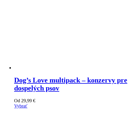
produktu
Dog’s Love multipack – konzervy pre
dospelých psov
Od
29,99
€
Vybrať
Tento
výrobok
má
viacero