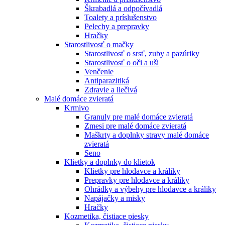
Škrabadlá a odpočívadlá
Toalety а príslušenstvo
Pelechy a prepravky
Hračky
Starostlivosť o mačky
Starostlivosť o srsť, zuby a pazúriky
Starostlivosť o oči a uši
Venčenie
Antiparazitiká
Zdravie a liečivá
Malé domáce zvieratá
Krmivo
Granuly pre malé domáce zvieratá
Zmesi pre malé domáce zvieratá
Maškrty a doplnky stravy malé domáce
zvieratá
Seno
Klietky a doplnky do klietok
Klietky pre hlodavce a králiky
Prepravky pre hlodavce a králiky
Ohrádky a výbehy pre hlodavce a králiky
Napájačky a misky
Hračky
Kozmetika, čistiace piesky