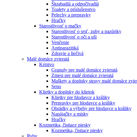
Škrabadlá a odpočívadlá
Toalety а príslušenstvo
Pelechy a prepravky
Hračky
Starostlivosť o mačky
Starostlivosť o srsť, zuby a pazúriky
Starostlivosť o oči a uši
Venčenie
Antiparazitiká
Zdravie a liečivá
Malé domáce zvieratá
Krmivo
Granuly pre malé domáce zvieratá
Zmesi pre malé domáce zvieratá
Maškrty a doplnky stravy malé domáce zvie
Seno
Klietky a doplnky do klietok
Klietky pre hlodavce a králiky
Prepravky pre hlodavce a králiky
Ohrádky a výbehy pre hlodavce a králiky
Napájačky a misky
Hračky
Kozmetika, čistiace piesky
Kozmetika, čistiace piesky
Ryby