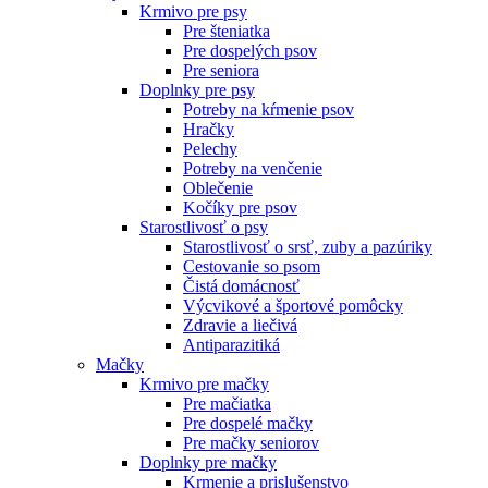
Krmivo pre psy
Pre šteniatka
Pre dospelých psov
Pre seniora
Doplnky pre psy
Potreby na kŕmenie psov
Hračky
Pelechy
Potreby na venčenie
Oblečenie
Kočíky pre psov
Starostlivosť o psy
Starostlivosť o srsť, zuby a pazúriky
Cestovanie so psom
Čistá domácnosť
Výcvikové a športové pomôcky
Zdravie a liečivá
Antiparazitiká
Mačky
Krmivo pre mačky
Pre mačiatka
Pre dospelé mačky
Pre mačky seniorov
Doplnky pre mačky
Krmenie a prislušenstvo