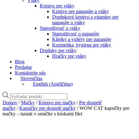
Vtáky
Krmivo pre vtáky
Krmivo pre papagáje a vtáky
Doplnkové krmivo a vitamíny pre
papagáje a vtáky
Starostlivosť o vtáky
Starostlivosť o papagáje
Klietky a voliéry pre papagáje
Kozmetika, hygiena pre vtáky
Doplnky pre vtáky
Hračky pre vtáky
Blog
Predajne
Kontaktujte nás
Slovenčina
English
(
Angličtina
)
Vyhľadávanie
produktov
Domov
/
Mačky
/
Krmivo pre mačky
/
Pre dospelé
mačky
/
Kapsičky pre dospelé mačky
/ WOW CAT kapsičky pre
mačky – tuniak v omáčke s kúskami filet