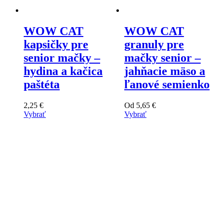
WOW CAT
WOW CAT
kapsičky pre
granuly pre
senior mačky –
mačky senior –
hydina a kačica
jahňacie mäso a
paštéta
ľanové semienko
2,25
€
Od
5,65
€
Vybrať
Vybrať
Tento
Tento
výrobok
výrobok
má
má
viacero
viacero
variantov.
variantov.
Varianty
Varianty
si
si
môžete
môžete
vybrať
vybrať
na
na
stránke
stránke
produktu
produktu