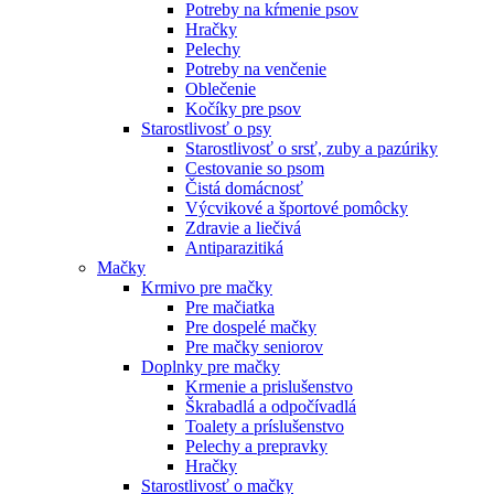
Potreby na kŕmenie psov
Hračky
Pelechy
Potreby na venčenie
Oblečenie
Kočíky pre psov
Starostlivosť o psy
Starostlivosť o srsť, zuby a pazúriky
Cestovanie so psom
Čistá domácnosť
Výcvikové a športové pomôcky
Zdravie a liečivá
Antiparazitiká
Mačky
Krmivo pre mačky
Pre mačiatka
Pre dospelé mačky
Pre mačky seniorov
Doplnky pre mačky
Krmenie a prislušenstvo
Škrabadlá a odpočívadlá
Toalety а príslušenstvo
Pelechy a prepravky
Hračky
Starostlivosť o mačky