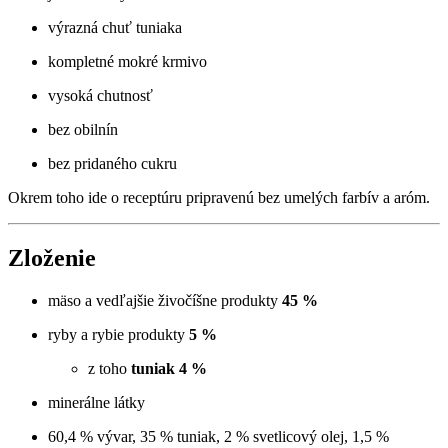
výrazná chuť tuniaka
kompletné mokré krmivo
vysoká chutnosť
bez obilnín
bez pridaného cukru
Okrem toho ide o receptúru pripravenú bez umelých farbív a aróm.
Zloženie
mäso a vedľajšie živočíšne produkty
45 %
ryby a rybie produkty
5 %
z toho
tuniak 4 %
minerálne látky
60,4 % vývar, 35 % tuniak, 2 % svetlicový olej, 1,5 %