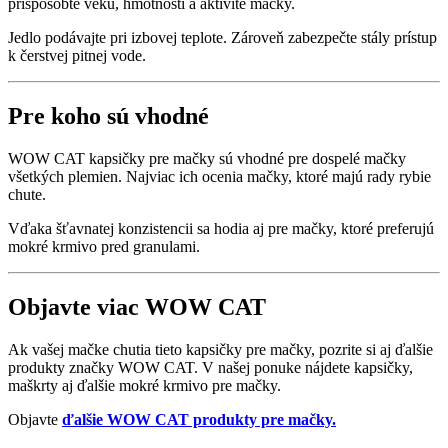
prispôsobte veku, hmotnosti a aktivite mačky.
Jedlo podávajte pri izbovej teplote. Zároveň zabezpečte stály prístup
k čerstvej pitnej vode.
Pre koho sú vhodné
WOW CAT kapsičky pre mačky sú vhodné pre dospelé mačky
všetkých plemien. Najviac ich ocenia mačky, ktoré majú rady rybie
chute.
Vďaka šťavnatej konzistencii sa hodia aj pre mačky, ktoré preferujú
mokré krmivo pred granulami.
Objavte viac WOW CAT
Ak vašej mačke chutia tieto kapsičky pre mačky, pozrite si aj ďalšie
produkty značky WOW CAT. V našej ponuke nájdete kapsičky,
maškrty aj ďalšie mokré krmivo pre mačky.
Objavte
ďalšie WOW CAT produkty pre mačky.