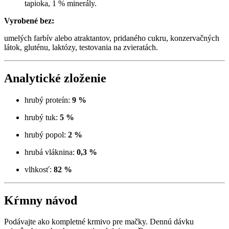
tapioka, 1 % minerály.
Vyrobené bez:
umelých farbív alebo atraktantov, pridaného cukru, konzervačných
látok, gluténu, laktózy, testovania na zvieratách.
Analytické zloženie
hrubý proteín:
9 %
hrubý tuk:
5 %
hrubý popol:
2 %
hrubá vláknina:
0,3 %
vlhkosť:
82 %
Kŕmny návod
Podávajte ako kompletné krmivo pre mačky. Dennú dávku