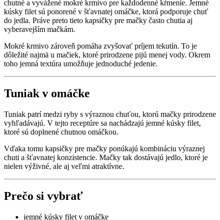
chutné a vyvážené mokré krmivo pre každodenné kŕmenie. Jemné
kúsky filet sú ponorené v šťavnatej omáčke, ktorá podporuje chuť
do jedla. Práve preto tieto kapsičky pre mačky často chutia aj
vyberavejším mačkám.
Mokré krmivo zároveň pomáha zvyšovať príjem tekutín. To je
dôležité najmä u mačiek, ktoré prirodzene pijú menej vody. Okrem
toho jemná textúra umožňuje jednoduché jedenie.
Tuniak v omáčke
Tuniak patrí medzi ryby s výraznou chuťou, ktorú mačky prirodzene
vyhľadávajú. V tejto receptúre sa nachádzajú jemné kúsky filet,
ktoré sú doplnené chutnou omáčkou.
Vďaka tomu kapsičky pre mačky ponúkajú kombináciu výraznej
chuti a šťavnatej konzistencie. Mačky tak dostávajú jedlo, ktoré je
nielen výživné, ale aj veľmi atraktívne.
Prečo si vybrať
jemné kúsky filet v omáčke