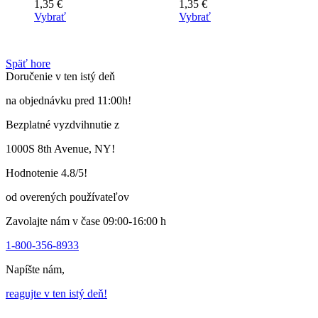
1,35
€
1,35
€
Vybrať
Vybrať
Tento
Tento
výrobok
výrobok
má
má
Späť hore
viacero
viacero
Doručenie v ten istý deň
variantov.
variantov.
Varianty
Varianty
na objednávku pred 11:00h!
si
si
môžete
môžete
Bezplatné vyzdvihnutie z
vybrať
vybrať
na
na
1000S 8th Avenue, NY!
stránke
stránke
produktu
produktu
Hodnotenie 4.8/5!
od overených používateľov
Zavolajte nám v čase 09:00-16:00 h
1-800-356-8933
Napíšte nám,
reagujte v ten istý deň!