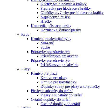
Klietky pre hlodavce a králiky
Prepravky pre hlodavce a králiky
Ohrádky a výbehy pre hlodavce a králiky
Napájačky a misky
Hračky
Kozmetika, čistiace piesky
Kozmetika, čistiace piesky
Ryby
Krmivo pre akvárijné ryby
Mrazené
Suché
Prípravky pre zdravie rýb
Príslušenstvo pre akvária
Prípravky pre zdravie rýb
Príslušenstvo pre akvária
Plazy
Krmivo pre plazy
Krmivo pre plazy
Krmivo pre korytnačky
Doplnky stravy pre plazy a korytnačky
Piesky a substráty do terárií
Piesky a substráty do terárií
Ostatné doplňky do terárií
Ostatné doplňky do terárií