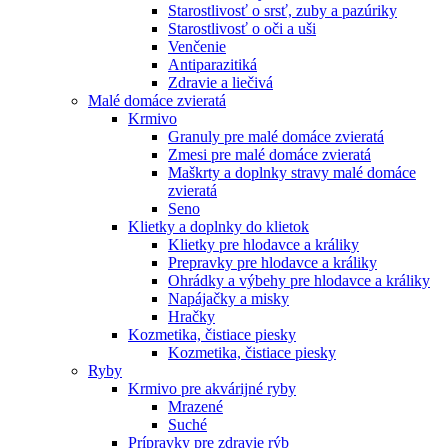
Starostlivosť o srsť, zuby a pazúriky
Starostlivosť o oči a uši
Venčenie
Antiparazitiká
Zdravie a liečivá
Malé domáce zvieratá
Krmivo
Granuly pre malé domáce zvieratá
Zmesi pre malé domáce zvieratá
Maškrty a doplnky stravy malé domáce
zvieratá
Seno
Klietky a doplnky do klietok
Klietky pre hlodavce a králiky
Prepravky pre hlodavce a králiky
Ohrádky a výbehy pre hlodavce a králiky
Napájačky a misky
Hračky
Kozmetika, čistiace piesky
Kozmetika, čistiace piesky
Ryby
Krmivo pre akvárijné ryby
Mrazené
Suché
Prípravky pre zdravie rýb