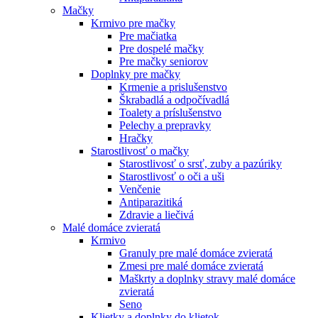
Mačky
Krmivo pre mačky
Pre mačiatka
Pre dospelé mačky
Pre mačky seniorov
Doplnky pre mačky
Krmenie a prislušenstvo
Škrabadlá a odpočívadlá
Toalety а príslušenstvo
Pelechy a prepravky
Hračky
Starostlivosť o mačky
Starostlivosť o srsť, zuby a pazúriky
Starostlivosť o oči a uši
Venčenie
Antiparazitiká
Zdravie a liečivá
Malé domáce zvieratá
Krmivo
Granuly pre malé domáce zvieratá
Zmesi pre malé domáce zvieratá
Maškrty a doplnky stravy malé domáce
zvieratá
Seno
Klietky a doplnky do klietok