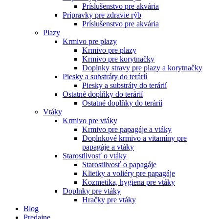
Príslušenstvo pre akvária
Prípravky pre zdravie rýb
Príslušenstvo pre akvária
Plazy
Krmivo pre plazy
Krmivo pre plazy
Krmivo pre korytnačky
Doplnky stravy pre plazy a korytnačky
Piesky a substráty do terárií
Piesky a substráty do terárií
Ostatné doplňky do terárií
Ostatné doplňky do terárií
Vtáky
Krmivo pre vtáky
Krmivo pre papagáje a vtáky
Doplnkové krmivo a vitamíny pre
papagáje a vtáky
Starostlivosť o vtáky
Starostlivosť o papagáje
Klietky a voliéry pre papagáje
Kozmetika, hygiena pre vtáky
Doplnky pre vtáky
Hračky pre vtáky
Blog
Predajne