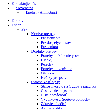
Kontaktujte nás
Slovenčina
English
(
Angličtina
)
Domov
Eshop
Psy
Krmivo pre psy
Pre šteniatka
Pre dospelých psov
Pre seniora
Doplnky pre psy
Potreby na kŕmenie psov
Hračky
Pelechy
Potreby na venčenie
Oblečenie
Kočíky pre psov
Starostlivosť o psy
Starostlivosť o srsť, zuby a pazúriky
Cestovanie so psom
Čistá domácnosť
Výcvikové a športové pomôcky
Zdravie a liečivá
Antiparazitiká