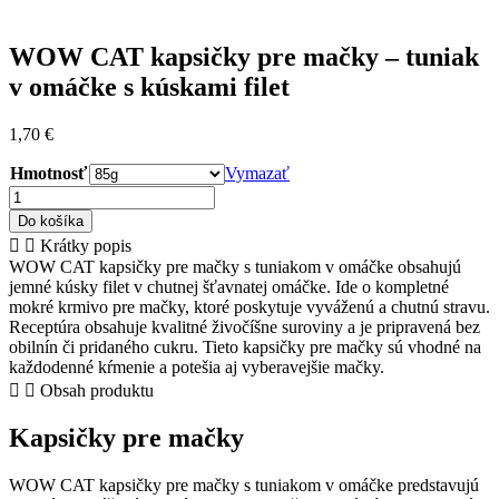
WOW CAT kapsičky pre mačky – tuniak
v omáčke s kúskami filet
1,70
€
Hmotnosť
Vymazať
množstvo
WOW
Do košíka
CAT
Krátky popis
kapsičky
WOW CAT kapsičky pre mačky s tuniakom v omáčke obsahujú
pre
jemné kúsky filet v chutnej šťavnatej omáčke. Ide o kompletné
mačky
mokré krmivo pre mačky, ktoré poskytuje vyváženú a chutnú stravu.
–
Receptúra obsahuje kvalitné živočíšne suroviny a je pripravená bez
tuniak
obilnín či pridaného cukru. Tieto kapsičky pre mačky sú vhodné na
v
každodenné kŕmenie a potešia aj vyberavejšie mačky.
omáčke
Obsah produktu
s
kúskami
Kapsičky pre mačky
filet
WOW CAT kapsičky pre mačky s tuniakom v omáčke predstavujú