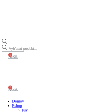
Vyhľadávanie
produktov
0
Košík
0
Košík
Domov
Eshop
Psy