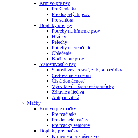
Krmivo pre psy
Pre šteniatka
Pre dospelých psov
Pre seniora
Doplnky pre psy
Potreby na kŕmenie psov
Hračky
Pelechy
Potreby na venčenie
Oblečenie
Kočíky pre psov
Starostlivosť o psy
Starostlivosť o srsť, zuby a pazúriky
Cestovanie so psom
Čistá domácnosť
Výcvikové a športové pomôcky
Zdravie a liečivá
Antiparazitiká
Mačky
Krmivo pre mačky
Pre mačiatka
Pre dospelé mačky
Pre mačky seniorov
Doplnky pre mačky
Krmenie a prislušenstvo