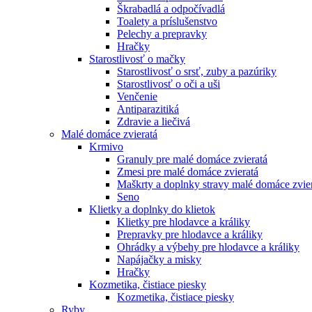
Škrabadlá a odpočívadlá
Toalety а príslušenstvo
Pelechy a prepravky
Hračky
Starostlivosť o mačky
Starostlivosť o srsť, zuby a pazúriky
Starostlivosť o oči a uši
Venčenie
Antiparazitiká
Zdravie a liečivá
Malé domáce zvieratá
Krmivo
Granuly pre malé domáce zvieratá
Zmesi pre malé domáce zvieratá
Maškrty a doplnky stravy malé domáce zvie
Seno
Klietky a doplnky do klietok
Klietky pre hlodavce a králiky
Prepravky pre hlodavce a králiky
Ohrádky a výbehy pre hlodavce a králiky
Napájačky a misky
Hračky
Kozmetika, čistiace piesky
Kozmetika, čistiace piesky
Ryby