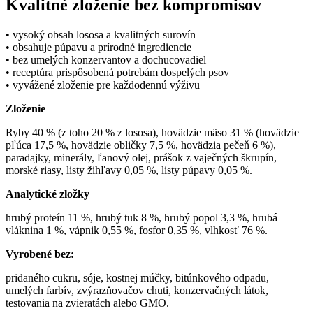
Kvalitné zloženie bez kompromisov
• vysoký obsah lososa a kvalitných surovín
• obsahuje púpavu a prírodné ingrediencie
• bez umelých konzervantov a dochucovadiel
• receptúra prispôsobená potrebám dospelých psov
• vyvážené zloženie pre každodennú výživu
Zloženie
Ryby 40 % (z toho 20 % z lososa), hovädzie mäso 31 % (hovädzie
pľúca 17,5 %, hovädzie obličky 7,5 %, hovädzia pečeň 6 %),
paradajky, minerály, ľanový olej, prášok z vaječných škrupín,
morské riasy, listy žihľavy 0,05 %, listy púpavy 0,05 %.
Analytické zložky
hrubý proteín 11 %, hrubý tuk 8 %, hrubý popol 3,3 %, hrubá
vláknina 1 %, vápnik 0,55 %, fosfor 0,35 %, vlhkosť 76 %.
Vyrobené bez:
pridaného cukru, sóje, kostnej múčky, bitúnkového odpadu,
umelých farbív, zvýrazňovačov chuti, konzervačných látok,
testovania na zvieratách alebo GMO.