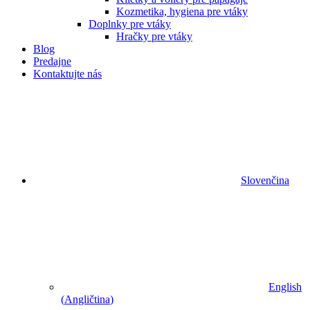
Kozmetika, hygiena pre vtáky
Doplnky pre vtáky
Hračky pre vtáky
Blog
Predajne
Kontaktujte nás
Slovenčina
English
(
Angličtina
)