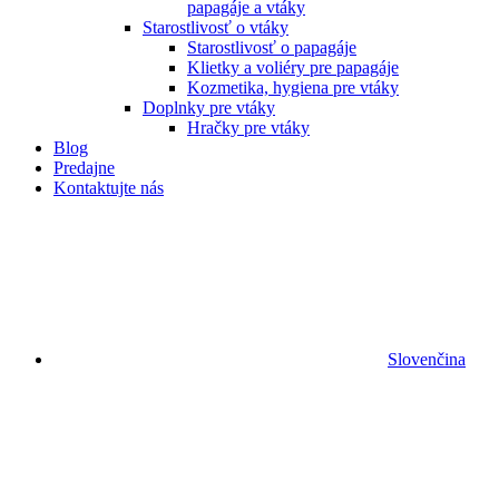
papagáje a vtáky
Starostlivosť o vtáky
Starostlivosť o papagáje
Klietky a voliéry pre papagáje
Kozmetika, hygiena pre vtáky
Doplnky pre vtáky
Hračky pre vtáky
Blog
Predajne
Kontaktujte nás
Slovenčina