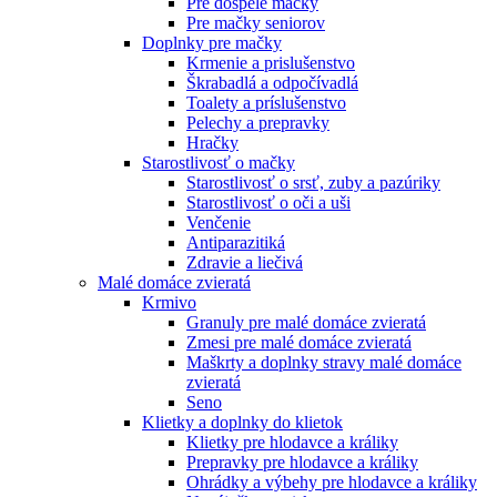
Pre dospelé mačky
Pre mačky seniorov
Doplnky pre mačky
Krmenie a prislušenstvo
Škrabadlá a odpočívadlá
Toalety а príslušenstvo
Pelechy a prepravky
Hračky
Starostlivosť o mačky
Starostlivosť o srsť, zuby a pazúriky
Starostlivosť o oči a uši
Venčenie
Antiparazitiká
Zdravie a liečivá
Malé domáce zvieratá
Krmivo
Granuly pre malé domáce zvieratá
Zmesi pre malé domáce zvieratá
Maškrty a doplnky stravy malé domáce
zvieratá
Seno
Klietky a doplnky do klietok
Klietky pre hlodavce a králiky
Prepravky pre hlodavce a králiky
Ohrádky a výbehy pre hlodavce a králiky