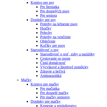
Krmivo pre psy
Pre šteniatka
Pre dospelých psov
Pre seniora
Doplnky pre psy
Potreby na kŕmenie psov
Hračky
Pelechy
Potreby na venčenie
Oblečenie
Kočíky pre psov
Starostlivosť o psy
Starostlivosť o srsť, zuby a pazúriky
Cestovanie so psom
Čistá domácnosť
Výcvikové a športové pomôcky
Zdravie a liečivá
Antiparazitiká
Mačky
Krmivo pre mačky
Pre mačiatka
Pre dospelé mačky
Pre mačky seniorov
Doplnky pre mačky
Krmenie a prislušenstvo