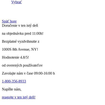
Vybrať
Tento
výrobok
má
viacero
Späť hore
variantov.
Doručenie v ten istý deň
Varianty
si
na objednávku pred 11:00h!
môžete
vybrať
Bezplatné vyzdvihnutie z
na
stránke
1000S 8th Avenue, NY!
produktu
Hodnotenie 4.8/5!
od overených používateľov
Zavolajte nám v čase 09:00-16:00 h
1-800-356-8933
Napíšte nám,
reagujte v ten istý deň!