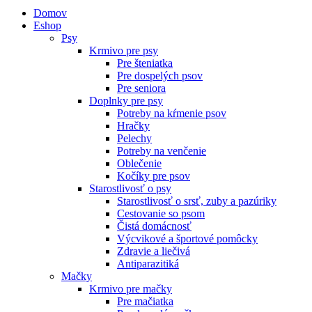
Domov
Eshop
Psy
Krmivo pre psy
Pre šteniatka
Pre dospelých psov
Pre seniora
Doplnky pre psy
Potreby na kŕmenie psov
Hračky
Pelechy
Potreby na venčenie
Oblečenie
Kočíky pre psov
Starostlivosť o psy
Starostlivosť o srsť, zuby a pazúriky
Cestovanie so psom
Čistá domácnosť
Výcvikové a športové pomôcky
Zdravie a liečivá
Antiparazitiká
Mačky
Krmivo pre mačky
Pre mačiatka