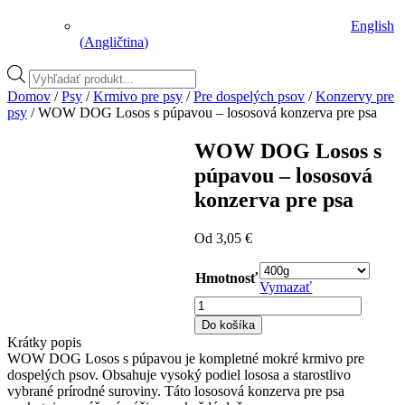
English
(
Angličtina
)
Vyhľadávanie
produktov
Domov
/
Psy
/
Krmivo pre psy
/
Pre dospelých psov
/
Konzervy pre
psy
/ WOW DOG Losos s púpavou – lososová konzerva pre psa
WOW DOG Losos s
púpavou – lososová
konzerva pre psa
Od
3,05
€
Hmotnosť
Vymazať
množstvo
WOW
Do košíka
DOG
Krátky popis
Losos
WOW DOG Losos s púpavou je kompletné mokré krmivo pre
s
dospelých psov. Obsahuje vysoký podiel lososa a starostlivo
púpavou
vybrané prírodné suroviny. Táto lososová konzerva pre psa
–