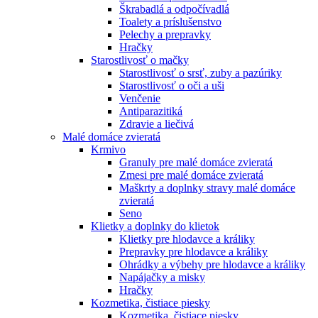
Škrabadlá a odpočívadlá
Toalety а príslušenstvo
Pelechy a prepravky
Hračky
Starostlivosť o mačky
Starostlivosť o srsť, zuby a pazúriky
Starostlivosť o oči a uši
Venčenie
Antiparazitiká
Zdravie a liečivá
Malé domáce zvieratá
Krmivo
Granuly pre malé domáce zvieratá
Zmesi pre malé domáce zvieratá
Maškrty a doplnky stravy malé domáce
zvieratá
Seno
Klietky a doplnky do klietok
Klietky pre hlodavce a králiky
Prepravky pre hlodavce a králiky
Ohrádky a výbehy pre hlodavce a králiky
Napájačky a misky
Hračky
Kozmetika, čistiace piesky
Kozmetika, čistiace piesky