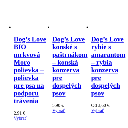
Dog’s Love
Dog’s Love
Dog’s Love
BIO
konské s
rybie s
mrkvová
paštrnákom
amarantom
Moro
– konská
– rybia
polievka –
konzerva
konzerva
polievka
pre
pre
pre psa na
dospelých
dospelých
podporu
psov
psov
trávenia
5,90
€
Od
3,60
€
Vybrať
Vybrať
2,91
€
Tento
Tento
Vybrať
výrobok
výrobok
Tento
má
má