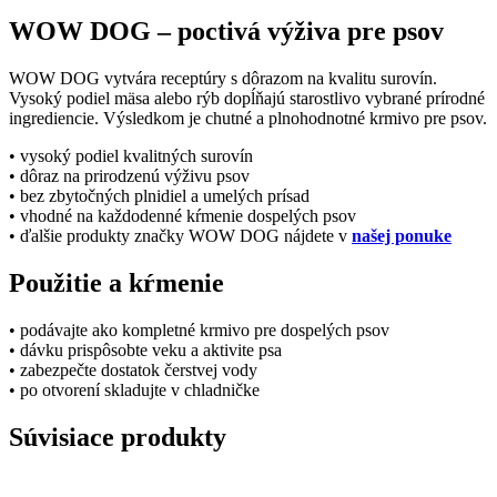
WOW DOG – poctivá výživa pre psov
WOW DOG vytvára receptúry s dôrazom na kvalitu surovín.
Vysoký podiel mäsa alebo rýb dopĺňajú starostlivo vybrané prírodné
ingrediencie. Výsledkom je chutné a plnohodnotné krmivo pre psov.
• vysoký podiel kvalitných surovín
• dôraz na prirodzenú výživu psov
• bez zbytočných plnidiel a umelých prísad
• vhodné na každodenné kŕmenie dospelých psov
• ďalšie produkty značky WOW DOG nájdete v
našej ponuke
Použitie a kŕmenie
• podávajte ako kompletné krmivo pre dospelých psov
• dávku prispôsobte veku a aktivite psa
• zabezpečte dostatok čerstvej vody
• po otvorení skladujte v chladničke
Súvisiace produkty