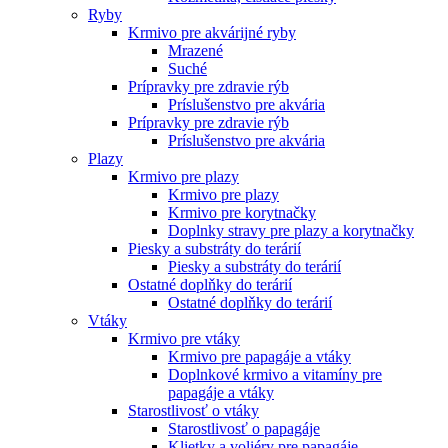
Ryby
Krmivo pre akvárijné ryby
Mrazené
Suché
Prípravky pre zdravie rýb
Príslušenstvo pre akvária
Prípravky pre zdravie rýb
Príslušenstvo pre akvária
Plazy
Krmivo pre plazy
Krmivo pre plazy
Krmivo pre korytnačky
Doplnky stravy pre plazy a korytnačky
Piesky a substráty do terárií
Piesky a substráty do terárií
Ostatné doplňky do terárií
Ostatné doplňky do terárií
Vtáky
Krmivo pre vtáky
Krmivo pre papagáje a vtáky
Doplnkové krmivo a vitamíny pre
papagáje a vtáky
Starostlivosť o vtáky
Starostlivosť o papagáje
Klietky a voliéry pre papagáje