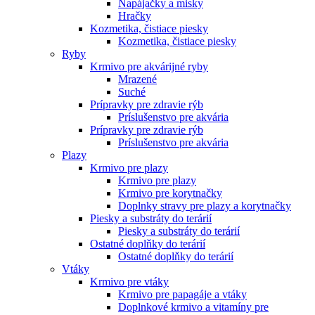
Napájačky a misky
Hračky
Kozmetika, čistiace piesky
Kozmetika, čistiace piesky
Ryby
Krmivo pre akvárijné ryby
Mrazené
Suché
Prípravky pre zdravie rýb
Príslušenstvo pre akvária
Prípravky pre zdravie rýb
Príslušenstvo pre akvária
Plazy
Krmivo pre plazy
Krmivo pre plazy
Krmivo pre korytnačky
Doplnky stravy pre plazy a korytnačky
Piesky a substráty do terárií
Piesky a substráty do terárií
Ostatné doplňky do terárií
Ostatné doplňky do terárií
Vtáky
Krmivo pre vtáky
Krmivo pre papagáje a vtáky
Doplnkové krmivo a vitamíny pre