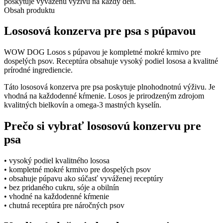
poskytuje vyváženú výživu na každý deň.
lososová
Obsah produktu
konzerva
pre
Lososová konzerva pre psa s púpavou
psa
WOW DOG Losos s púpavou je kompletné mokré krmivo pre
dospelých psov. Receptúra obsahuje vysoký podiel lososa a kvalitné
prírodné ingrediencie.
Táto lososová konzerva pre psa poskytuje plnohodnotnú výživu. Je
vhodná na každodenné kŕmenie. Losos je prirodzeným zdrojom
kvalitných bielkovín a omega-3 mastných kyselín.
Prečo si vybrať lososovú konzervu pre
psa
• vysoký podiel kvalitného lososa
• kompletné mokré krmivo pre dospelých psov
• obsahuje púpavu ako súčasť vyváženej receptúry
• bez pridaného cukru, sóje a obilnín
• vhodné na každodenné kŕmenie
• chutná receptúra pre náročných psov