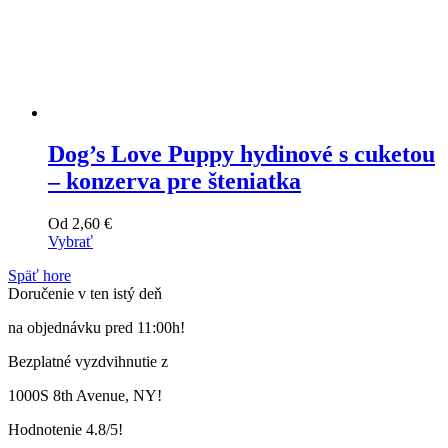
Dog’s Love Puppy hydinové s cuketou
– konzerva pre šteniatka
Od
2,60
€
Vybrať
Tento
Späť hore
výrobok
Doručenie v ten istý deň
má
viacero
na objednávku pred 11:00h!
variantov.
Varianty
Bezplatné vyzdvihnutie z
si
môžete
1000S 8th Avenue, NY!
vybrať
na
Hodnotenie 4.8/5!
stránke