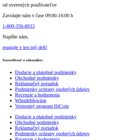
produktu
od overených používateľov
Zavolajte nám v čase 09:00-16:00 h
1-800-356-8933
Napíšte nám,
reagujte v ten istý deň!
Starostlivosť o zákazníkov
Dodacie a platobné podmienky
Obchodné podmienky
Reklamačný poriadok
Podmienky ochrany osobných údajov
Recenzie a hodnotenia
Whistleblowing
Vernostný program HiCoin
Dodacie a platobné podmienky
Obchodné podmienky
Reklamačný poriadok
Podmienky ochrany osobných údajov
Recenzie a hodnotenia