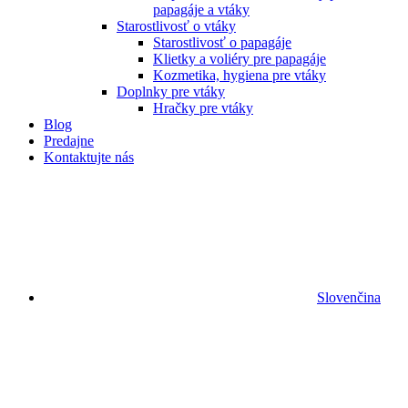
papagáje a vtáky
Starostlivosť o vtáky
Starostlivosť o papagáje
Klietky a voliéry pre papagáje
Kozmetika, hygiena pre vtáky
Doplnky pre vtáky
Hračky pre vtáky
Blog
Predajne
Kontaktujte nás
Slovenčina