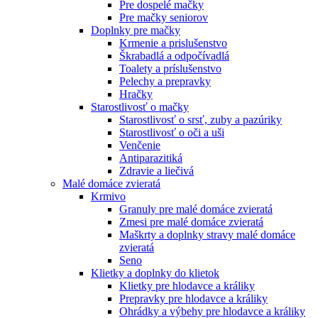
Pre dospelé mačky
Pre mačky seniorov
Doplnky pre mačky
Krmenie a prislušenstvo
Škrabadlá a odpočívadlá
Toalety а príslušenstvo
Pelechy a prepravky
Hračky
Starostlivosť o mačky
Starostlivosť o srsť, zuby a pazúriky
Starostlivosť o oči a uši
Venčenie
Antiparazitiká
Zdravie a liečivá
Malé domáce zvieratá
Krmivo
Granuly pre malé domáce zvieratá
Zmesi pre malé domáce zvieratá
Maškrty a doplnky stravy malé domáce
zvieratá
Seno
Klietky a doplnky do klietok
Klietky pre hlodavce a králiky
Prepravky pre hlodavce a králiky
Ohrádky a výbehy pre hlodavce a králiky