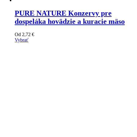
PURE NATURE Konzervy pre
dospeláka hovädzie a kuracie mäso
Od
2,72
€
Vybrať
Tento
výrobok
má
viacero
variantov.
Varianty
si
môžete
vybrať
na
stránke
produktu