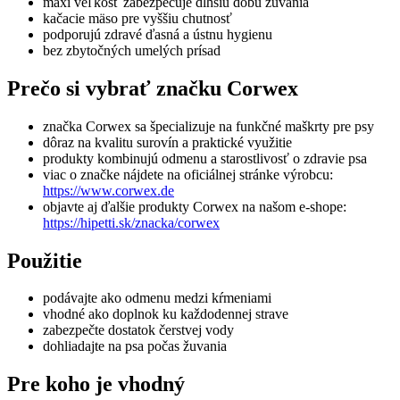
maxi veľkosť zabezpečuje dlhšiu dobu žuvania
kačacie mäso pre vyššiu chutnosť
podporujú zdravé ďasná a ústnu hygienu
bez zbytočných umelých prísad
Prečo si vybrať značku Corwex
značka
Corwex
sa špecializuje na funkčné maškrty pre psy
dôraz na kvalitu surovín a praktické využitie
produkty kombinujú odmenu a starostlivosť o zdravie psa
viac o značke nájdete na oficiálnej stránke výrobcu:
https://www.corwex.de
objavte aj ďalšie produkty Corwex na našom e-shope:
https://hipetti.sk/znacka/corwex
Použitie
podávajte ako odmenu medzi kŕmeniami
vhodné ako doplnok ku každodennej strave
zabezpečte dostatok čerstvej vody
dohliadajte na psa počas žuvania
Pre koho je vhodný