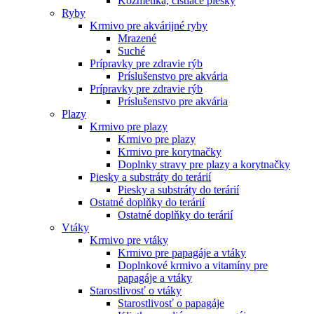
Kozmetika, čistiace piesky
Ryby
Krmivo pre akvárijné ryby
Mrazené
Suché
Prípravky pre zdravie rýb
Príslušenstvo pre akvária
Prípravky pre zdravie rýb
Príslušenstvo pre akvária
Plazy
Krmivo pre plazy
Krmivo pre plazy
Krmivo pre korytnačky
Doplnky stravy pre plazy a korytnačky
Piesky a substráty do terárií
Piesky a substráty do terárií
Ostatné doplňky do terárií
Ostatné doplňky do terárií
Vtáky
Krmivo pre vtáky
Krmivo pre papagáje a vtáky
Doplnkové krmivo a vitamíny pre
papagáje a vtáky
Starostlivosť o vtáky
Starostlivosť o papagáje