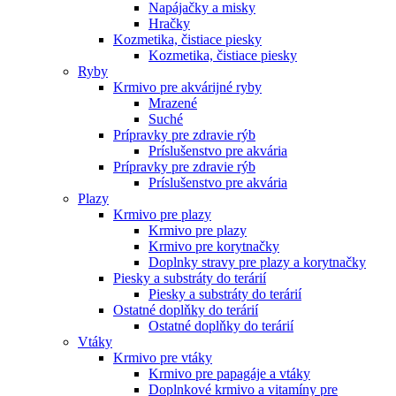
Napájačky a misky
Hračky
Kozmetika, čistiace piesky
Kozmetika, čistiace piesky
Ryby
Krmivo pre akvárijné ryby
Mrazené
Suché
Prípravky pre zdravie rýb
Príslušenstvo pre akvária
Prípravky pre zdravie rýb
Príslušenstvo pre akvária
Plazy
Krmivo pre plazy
Krmivo pre plazy
Krmivo pre korytnačky
Doplnky stravy pre plazy a korytnačky
Piesky a substráty do terárií
Piesky a substráty do terárií
Ostatné doplňky do terárií
Ostatné doplňky do terárií
Vtáky
Krmivo pre vtáky
Krmivo pre papagáje a vtáky
Doplnkové krmivo a vitamíny pre