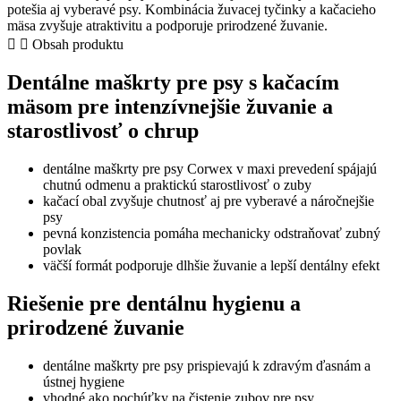
potešia aj vyberavé psy. Kombinácia žuvacej tyčinky a kačacieho
Maxi
mäsa zvyšuje atraktivitu a podporuje prirodzené žuvanie.
s
Obsah produktu
kačacím
obalom
Dentálne maškrty pre psy s kačacím
–
dentálne
mäsom pre intenzívnejšie žuvanie a
maškrty
starostlivosť o chrup
pre
psy
dentálne maškrty pre psy Corwex v maxi prevedení spájajú
chutnú odmenu a praktickú starostlivosť o zuby
kačací obal zvyšuje chutnosť aj pre vyberavé a náročnejšie
psy
pevná konzistencia pomáha mechanicky odstraňovať zubný
povlak
väčší formát podporuje dlhšie žuvanie a lepší dentálny efekt
Riešenie pre dentálnu hygienu a
prirodzené žuvanie
dentálne maškrty pre psy prispievajú k zdravým ďasnám a
ústnej hygiene
vhodné ako pochúťky na čistenie zubov pre psy