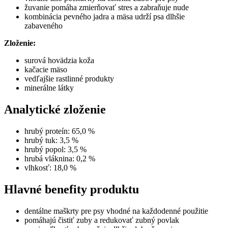
žuvanie pomáha zmierňovať stres a zabraňuje nude
kombinácia pevného jadra a mäsa udrží psa dlhšie
zabaveného
Zloženie:
surová hovädzia koža
kačacie mäso
vedľajšie rastlinné produkty
minerálne látky
Analytické zloženie
hrubý proteín: 65,0 %
hrubý tuk: 3,5 %
hrubý popol: 3,5 %
hrubá vláknina: 0,2 %
vlhkosť: 18,0 %
Hlavné benefity produktu
dentálne maškrty pre psy vhodné na každodenné použitie
pomáhajú čistiť zuby a redukovať zubný povlak