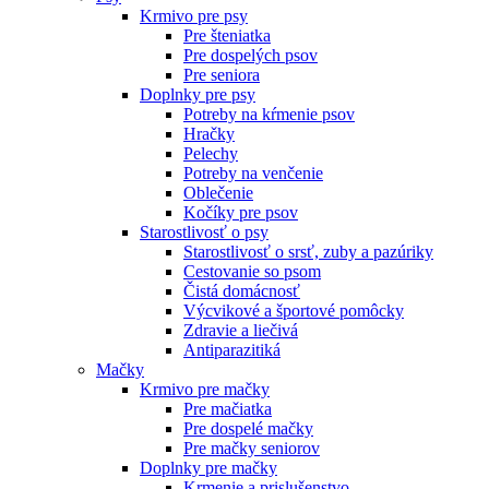
Krmivo pre psy
Pre šteniatka
Pre dospelých psov
Pre seniora
Doplnky pre psy
Potreby na kŕmenie psov
Hračky
Pelechy
Potreby na venčenie
Oblečenie
Kočíky pre psov
Starostlivosť o psy
Starostlivosť o srsť, zuby a pazúriky
Cestovanie so psom
Čistá domácnosť
Výcvikové a športové pomôcky
Zdravie a liečivá
Antiparazitiká
Mačky
Krmivo pre mačky
Pre mačiatka
Pre dospelé mačky
Pre mačky seniorov
Doplnky pre mačky
Krmenie a prislušenstvo