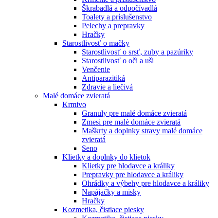
Škrabadlá a odpočívadlá
Toalety а príslušenstvo
Pelechy a prepravky
Hračky
Starostlivosť o mačky
Starostlivosť o srsť, zuby a pazúriky
Starostlivosť o oči a uši
Venčenie
Antiparazitiká
Zdravie a liečivá
Malé domáce zvieratá
Krmivo
Granuly pre malé domáce zvieratá
Zmesi pre malé domáce zvieratá
Maškrty a doplnky stravy malé domáce
zvieratá
Seno
Klietky a doplnky do klietok
Klietky pre hlodavce a králiky
Prepravky pre hlodavce a králiky
Ohrádky a výbehy pre hlodavce a králiky
Napájačky a misky
Hračky
Kozmetika, čistiace piesky