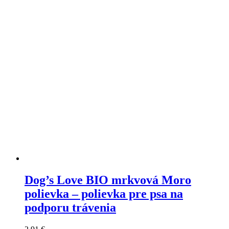
si
môžete
vybrať
na
stránke
produktu
Dog’s Love BIO mrkvová Moro
polievka – polievka pre psa na
podporu trávenia