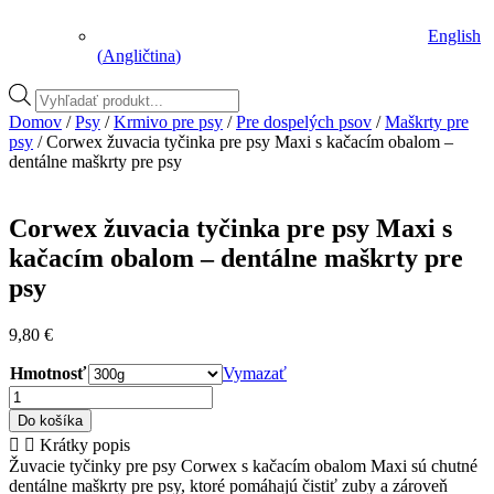
English
(
Angličtina
)
Vyhľadávanie
produktov
Domov
/
Psy
/
Krmivo pre psy
/
Pre dospelých psov
/
Maškrty pre
psy
/ Corwex žuvacia tyčinka pre psy Maxi s kačacím obalom –
dentálne maškrty pre psy
Corwex žuvacia tyčinka pre psy Maxi s
kačacím obalom – dentálne maškrty pre
psy
9,80
€
Hmotnosť
Vymazať
množstvo
Corwex
Do košíka
žuvacia
Krátky popis
tyčinka
Žuvacie tyčinky pre psy Corwex s kačacím obalom Maxi sú chutné
pre
dentálne maškrty pre psy, ktoré pomáhajú čistiť zuby a zároveň
psy