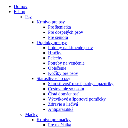
Domov
Eshop
Psy
Krmivo pre psy
Pre šteniatka
Pre dospelých psov
Pre seniora
Doplnky pre psy
Potreby na kŕmenie psov
Hračky
Pelechy
Potreby na venčenie
Oblečenie
Kočíky pre psov
Starostlivosť o psy
Starostlivosť o srsť, zuby a pazúriky
Cestovanie so psom
Čistá domácnosť
Výcvikové a športové pomôcky
Zdravie a liečivá
Antiparazitiká
Mačky
Krmivo pre mačky
Pre mačiatka