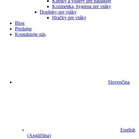
Klietky a voliéry pre papagáje
Kozmetika, hygiena pre vtáky
Doplnky pre vtáky
Hračky pre vtáky
Blog
Predajne
Kontaktujte nás
Slovenčina
English
(
Angličtina
)