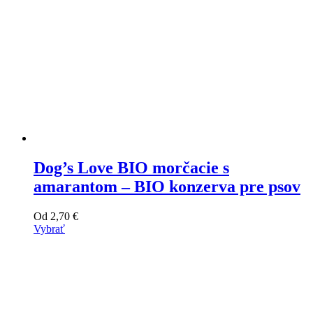
Dog’s Love BIO morčacie s
amarantom – BIO konzerva pre psov
Od
2,70
€
Vybrať
Tento
výrobok
má
viacero
variantov.
Varianty