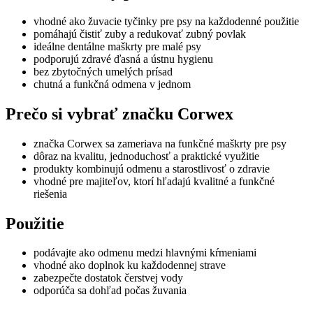
vhodné ako žuvacie tyčinky pre psy na každodenné použitie
pomáhajú čistiť zuby a redukovať zubný povlak
ideálne dentálne maškrty pre malé psy
podporujú zdravé ďasná a ústnu hygienu
bez zbytočných umelých prísad
chutná a funkčná odmena v jednom
Prečo si vybrať značku Corwex
značka
Corwex
sa zameriava na funkčné maškrty pre psy
dôraz na kvalitu, jednoduchosť a praktické využitie
produkty kombinujú odmenu a starostlivosť o zdravie
vhodné pre majiteľov, ktorí hľadajú kvalitné a funkčné
riešenia
Použitie
podávajte ako odmenu medzi hlavnými kŕmeniami
vhodné ako doplnok ku každodennej strave
zabezpečte dostatok čerstvej vody
odporúča sa dohľad počas žuvania