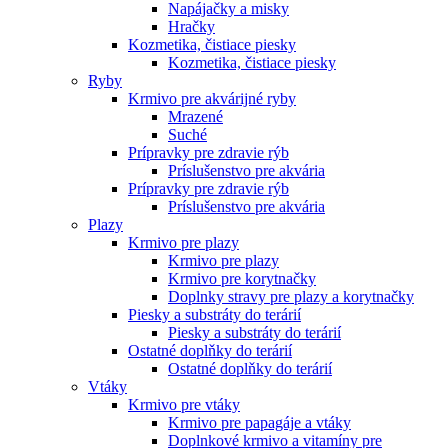
Napájačky a misky
Hračky
Kozmetika, čistiace piesky
Kozmetika, čistiace piesky
Ryby
Krmivo pre akvárijné ryby
Mrazené
Suché
Prípravky pre zdravie rýb
Príslušenstvo pre akvária
Prípravky pre zdravie rýb
Príslušenstvo pre akvária
Plazy
Krmivo pre plazy
Krmivo pre plazy
Krmivo pre korytnačky
Doplnky stravy pre plazy a korytnačky
Piesky a substráty do terárií
Piesky a substráty do terárií
Ostatné doplňky do terárií
Ostatné doplňky do terárií
Vtáky
Krmivo pre vtáky
Krmivo pre papagáje a vtáky
Doplnkové krmivo a vitamíny pre