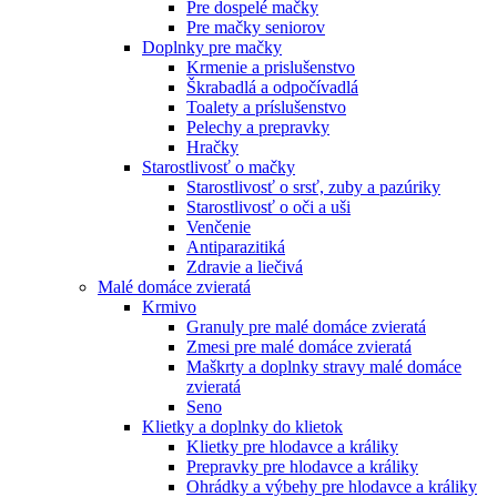
Pre dospelé mačky
Pre mačky seniorov
Doplnky pre mačky
Krmenie a prislušenstvo
Škrabadlá a odpočívadlá
Toalety а príslušenstvo
Pelechy a prepravky
Hračky
Starostlivosť o mačky
Starostlivosť o srsť, zuby a pazúriky
Starostlivosť o oči a uši
Venčenie
Antiparazitiká
Zdravie a liečivá
Malé domáce zvieratá
Krmivo
Granuly pre malé domáce zvieratá
Zmesi pre malé domáce zvieratá
Maškrty a doplnky stravy malé domáce
zvieratá
Seno
Klietky a doplnky do klietok
Klietky pre hlodavce a králiky
Prepravky pre hlodavce a králiky
Ohrádky a výbehy pre hlodavce a králiky