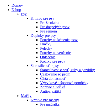
Domov
Eshop
Psy
Krmivo pre psy
Pre šteniatka
Pre dospelých psov
Pre seniora
Doplnky pre psy
Potreby na kŕmenie psov
Hračky
Pelechy
Potreby na venčenie
Oblečenie
Kočíky pre psov
Starostlivosť o psy
Starostlivosť o srsť, zuby a pazúriky
Cestovanie so psom
Čistá domácnosť
Výcvikové a športové pomôcky
Zdravie a liečivá
Antiparazitiká
Mačky
Krmivo pre mačky
Pre mačiatka