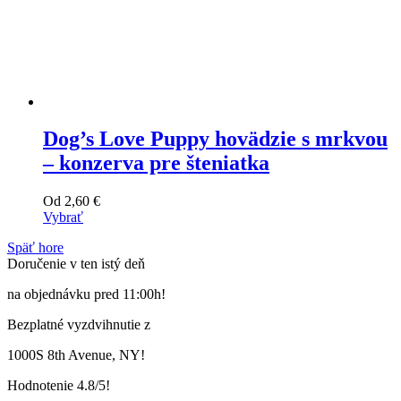
Dog’s Love Puppy hovädzie s mrkvou
– konzerva pre šteniatka
Od
2,60
€
Vybrať
Tento
Späť hore
výrobok
Doručenie v ten istý deň
má
viacero
na objednávku pred 11:00h!
variantov.
Varianty
Bezplatné vyzdvihnutie z
si
môžete
1000S 8th Avenue, NY!
vybrať
na
Hodnotenie 4.8/5!
stránke