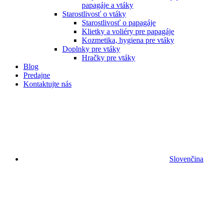
papagáje a vtáky
Starostlivosť o vtáky
Starostlivosť o papagáje
Klietky a voliéry pre papagáje
Kozmetika, hygiena pre vtáky
Doplnky pre vtáky
Hračky pre vtáky
Blog
Predajne
Kontaktujte nás
Slovenčina