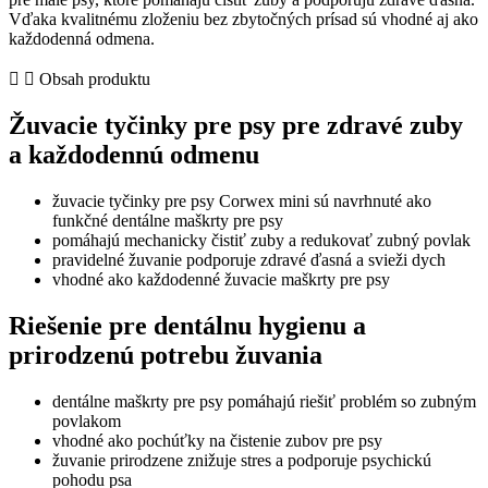
mini
Vďaka kvalitnému zloženiu bez zbytočných prísad sú vhodné aj ako
–
každodenná odmena.
dentálne
maškrty
Obsah produktu
pre
malé
Žuvacie tyčinky pre psy pre zdravé zuby
psy
a každodennú odmenu
žuvacie tyčinky pre psy Corwex mini sú navrhnuté ako
funkčné dentálne maškrty pre psy
pomáhajú mechanicky čistiť zuby a redukovať zubný povlak
pravidelné žuvanie podporuje zdravé ďasná a svieži dych
vhodné ako každodenné žuvacie maškrty pre psy
Riešenie pre dentálnu hygienu a
prirodzenú potrebu žuvania
dentálne maškrty pre psy pomáhajú riešiť problém so zubným
povlakom
vhodné ako pochúťky na čistenie zubov pre psy
žuvanie prirodzene znižuje stres a podporuje psychickú
pohodu psa