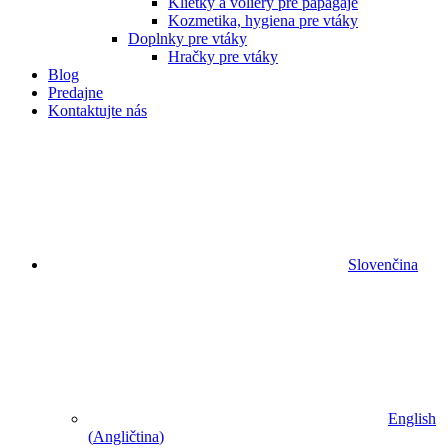
Klietky a voliéry pre papagáje
Kozmetika, hygiena pre vtáky
Doplnky pre vtáky
Hračky pre vtáky
Blog
Predajne
Kontaktujte nás
Slovenčina
English
(
Angličtina
)