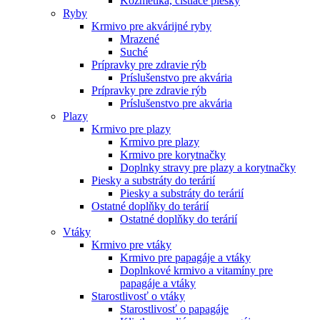
Kozmetika, čistiace piesky
Ryby
Krmivo pre akvárijné ryby
Mrazené
Suché
Prípravky pre zdravie rýb
Príslušenstvo pre akvária
Prípravky pre zdravie rýb
Príslušenstvo pre akvária
Plazy
Krmivo pre plazy
Krmivo pre plazy
Krmivo pre korytnačky
Doplnky stravy pre plazy a korytnačky
Piesky a substráty do terárií
Piesky a substráty do terárií
Ostatné doplňky do terárií
Ostatné doplňky do terárií
Vtáky
Krmivo pre vtáky
Krmivo pre papagáje a vtáky
Doplnkové krmivo a vitamíny pre
papagáje a vtáky
Starostlivosť o vtáky
Starostlivosť o papagáje