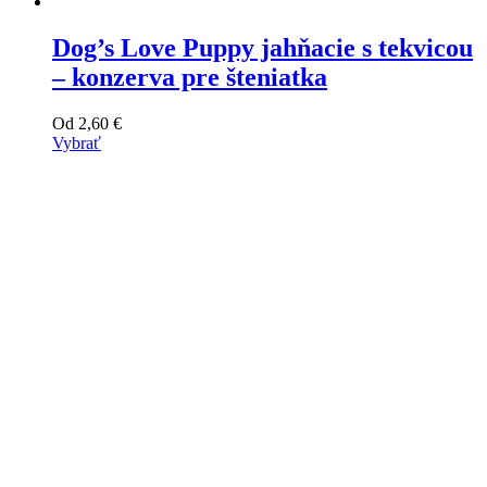
Dog’s Love Puppy jahňacie s tekvicou
– konzerva pre šteniatka
Od
2,60
€
Vybrať
Tento
výrobok
má
viacero
variantov.
Varianty
si
môžete
vybrať
na
stránke
produktu