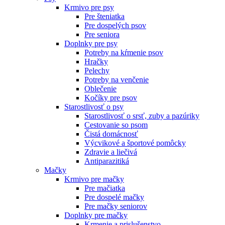
Krmivo pre psy
Pre šteniatka
Pre dospelých psov
Pre seniora
Doplnky pre psy
Potreby na kŕmenie psov
Hračky
Pelechy
Potreby na venčenie
Oblečenie
Kočíky pre psov
Starostlivosť o psy
Starostlivosť o srsť, zuby a pazúriky
Cestovanie so psom
Čistá domácnosť
Výcvikové a športové pomôcky
Zdravie a liečivá
Antiparazitiká
Mačky
Krmivo pre mačky
Pre mačiatka
Pre dospelé mačky
Pre mačky seniorov
Doplnky pre mačky
Krmenie a prislušenstvo