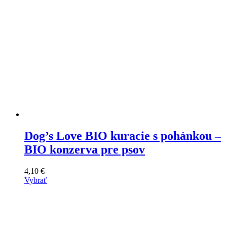
Dog’s Love BIO kuracie s pohánkou –
BIO konzerva pre psov
4,10
€
Vybrať
Tento
výrobok
má
viacero
variantov.