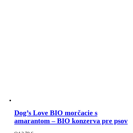
Varianty
si
môžete
vybrať
na
stránke
produktu
Dog’s Love BIO morčacie s
amarantom – BIO konzerva pre psov