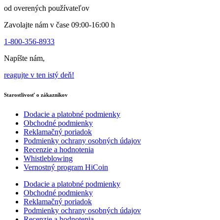
produktu
od overených používateľov
Zavolajte nám v čase 09:00-16:00 h
1-800-356-8933
Napíšte nám,
reagujte v ten istý deň!
Starostlivosť o zákazníkov
Dodacie a platobné podmienky
Obchodné podmienky
Reklamačný poriadok
Podmienky ochrany osobných údajov
Recenzie a hodnotenia
Whistleblowing
Vernostný program HiCoin
Dodacie a platobné podmienky
Obchodné podmienky
Reklamačný poriadok
Podmienky ochrany osobných údajov
Recenzie a hodnotenia