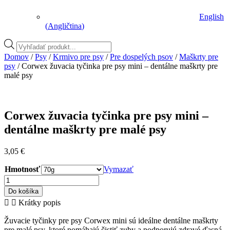
English
(
Angličtina
)
Vyhľadávanie
produktov
Domov
/
Psy
/
Krmivo pre psy
/
Pre dospelých psov
/
Maškrty pre
psy
/ Corwex žuvacia tyčinka pre psy mini – dentálne maškrty pre
malé psy
Corwex žuvacia tyčinka pre psy mini –
dentálne maškrty pre malé psy
3,05
€
Hmotnosť
Vymazať
množstvo
Corwex
Do košíka
žuvacia
Krátky popis
tyčinka
pre
Žuvacie tyčinky pre psy Corwex mini sú ideálne dentálne maškrty
psy
pre malé psy, ktoré pomáhajú čistiť zuby a podporujú zdravé ďasná.