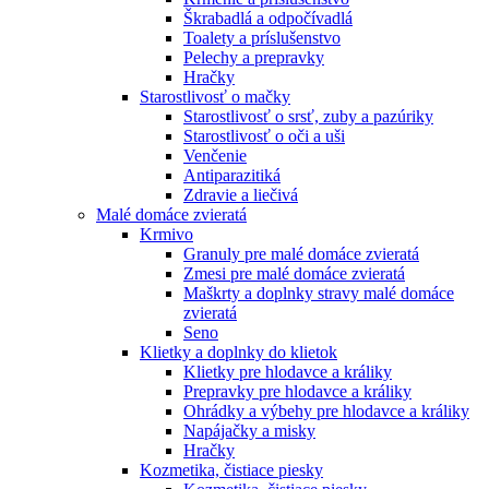
Škrabadlá a odpočívadlá
Toalety а príslušenstvo
Pelechy a prepravky
Hračky
Starostlivosť o mačky
Starostlivosť o srsť, zuby a pazúriky
Starostlivosť o oči a uši
Venčenie
Antiparazitiká
Zdravie a liečivá
Malé domáce zvieratá
Krmivo
Granuly pre malé domáce zvieratá
Zmesi pre malé domáce zvieratá
Maškrty a doplnky stravy malé domáce
zvieratá
Seno
Klietky a doplnky do klietok
Klietky pre hlodavce a králiky
Prepravky pre hlodavce a králiky
Ohrádky a výbehy pre hlodavce a králiky
Napájačky a misky
Hračky
Kozmetika, čistiace piesky