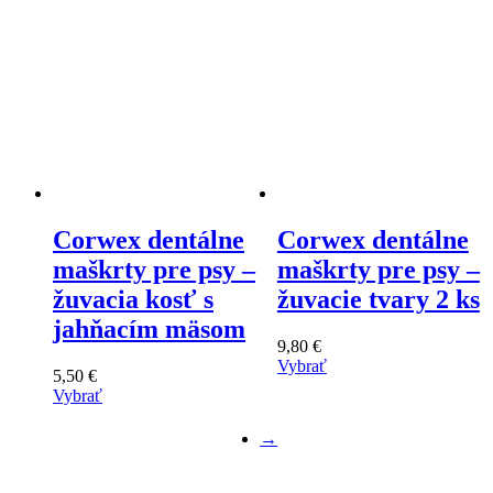
Corwex dentálne
Corwex dentálne
maškrty pre psy –
maškrty pre psy –
žuvacia kosť s
žuvacie tvary 2 ks
jahňacím mäsom
9,80
€
Vybrať
5,50
€
Tento
Vybrať
výrobok
Tento
má
výrobok
→
viacero
má
variantov.
viacero
Varianty