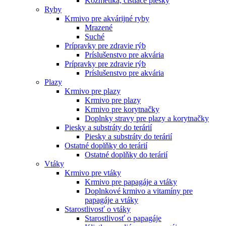
Kozmetika, čistiace piesky
Ryby
Krmivo pre akvárijné ryby
Mrazené
Suché
Prípravky pre zdravie rýb
Príslušenstvo pre akvária
Prípravky pre zdravie rýb
Príslušenstvo pre akvária
Plazy
Krmivo pre plazy
Krmivo pre plazy
Krmivo pre korytnačky
Doplnky stravy pre plazy a korytnačky
Piesky a substráty do terárií
Piesky a substráty do terárií
Ostatné doplňky do terárií
Ostatné doplňky do terárií
Vtáky
Krmivo pre vtáky
Krmivo pre papagáje a vtáky
Doplnkové krmivo a vitamíny pre
papagáje a vtáky
Starostlivosť o vtáky
Starostlivosť o papagáje