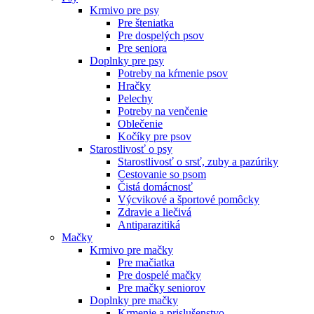
Krmivo pre psy
Pre šteniatka
Pre dospelých psov
Pre seniora
Doplnky pre psy
Potreby na kŕmenie psov
Hračky
Pelechy
Potreby na venčenie
Oblečenie
Kočíky pre psov
Starostlivosť o psy
Starostlivosť o srsť, zuby a pazúriky
Cestovanie so psom
Čistá domácnosť
Výcvikové a športové pomôcky
Zdravie a liečivá
Antiparazitiká
Mačky
Krmivo pre mačky
Pre mačiatka
Pre dospelé mačky
Pre mačky seniorov
Doplnky pre mačky
Krmenie a prislušenstvo