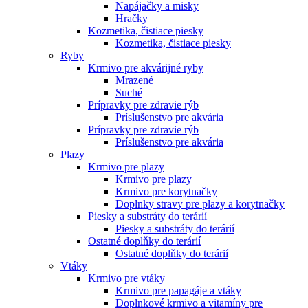
Napájačky a misky
Hračky
Kozmetika, čistiace piesky
Kozmetika, čistiace piesky
Ryby
Krmivo pre akvárijné ryby
Mrazené
Suché
Prípravky pre zdravie rýb
Príslušenstvo pre akvária
Prípravky pre zdravie rýb
Príslušenstvo pre akvária
Plazy
Krmivo pre plazy
Krmivo pre plazy
Krmivo pre korytnačky
Doplnky stravy pre plazy a korytnačky
Piesky a substráty do terárií
Piesky a substráty do terárií
Ostatné doplňky do terárií
Ostatné doplňky do terárií
Vtáky
Krmivo pre vtáky
Krmivo pre papagáje a vtáky
Doplnkové krmivo a vitamíny pre