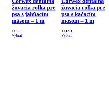
Corwex dentálna
Corwex dentálna
žuvacia rolka pre
žuvacia rolka pre
psa s jahňacím
psa s kačacím
mäsom – 1 m
mäsom – 1 m
11,05
€
11,05
€
Vybrať
Vybrať
Tento
Tento
výrobok
výrobok
má
má
viacero
viacero
variantov.
variantov.
Varianty
Varianty
si
si
môžete
môžete
vybrať
vybrať
na
na
stránke
stránke
produktu
produktu