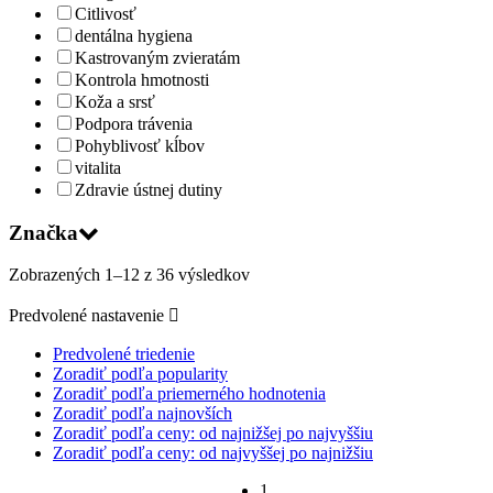
Citlivosť
dentálna hygiena
Kastrovaným zvieratám
Kontrola hmotnosti
Koža a srsť
Podpora trávenia
Pohyblivosť kĺbov
vitalita
Zdravie ústnej dutiny
Značka
Zobrazených 1–12 z 36 výsledkov
Predvolené nastavenie
Predvolené triedenie
Zoradiť podľa popularity
Zoradiť podľa priemerného hodnotenia
Zoradiť podľa najnovších
Zoradiť podľa ceny: od najnižšej po najvyššiu
Zoradiť podľa ceny: od najvyššej po najnižšiu
1