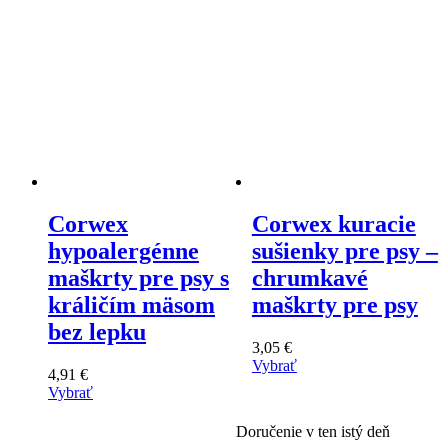
Corwex
Corwex kuracie
hypoalergénne
sušienky pre psy –
maškrty pre psy s
chrumkavé
králičím mäsom
maškrty pre psy
bez lepku
3,05
€
Vybrať
4,91
€
Tento
Vybrať
výrobok
Tento
má
výrobok
Doručenie v ten istý deň
viacero
má