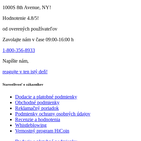
variantov.
variantov.
1000S 8th Avenue, NY!
Varianty
Varianty
si
si
Hodnotenie 4.8/5!
môžete
môžete
vybrať
vybrať
od overených používateľov
na
na
stránke
stránke
Zavolajte nám v čase 09:00-16:00 h
produktu
produktu
1-800-356-8933
Napíšte nám,
reagujte v ten istý deň!
Starostlivosť o zákazníkov
Dodacie a platobné podmienky
Obchodné podmienky
Reklamačný poriadok
Podmienky ochrany osobných údajov
Recenzie a hodnotenia
Whistleblowing
Vernostný program HiCoin