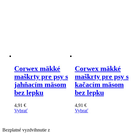
Corwex mäkké
Corwex mäkké
maškrty pre psy s
maškrty pre psy s
jahňacím mäsom
kačacím mäsom
bez lepku
bez lepku
4,91
€
4,91
€
Vybrať
Vybrať
Tento
Tento
výrobok
výrobok
má
má
Bezplatné vyzdvihnutie z
viacero
viacero