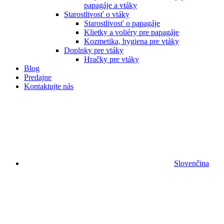
papagáje a vtáky
Starostlivosť o vtáky
Starostlivosť o papagáje
Klietky a voliéry pre papagáje
Kozmetika, hygiena pre vtáky
Doplnky pre vtáky
Hračky pre vtáky
Blog
Predajne
Kontaktujte nás
Slovenčina