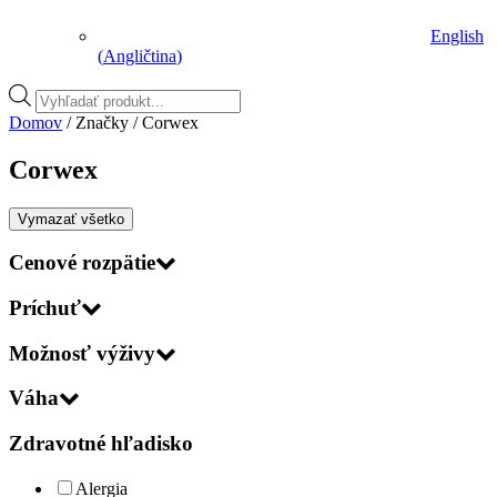
English
(
Angličtina
)
Vyhľadávanie
produktov
Domov
/ Značky / Corwex
Corwex
Vymazať všetko
Cenové rozpätie
Príchuť
Možnosť výživy
Váha
Zdravotné hľadisko
Alergia