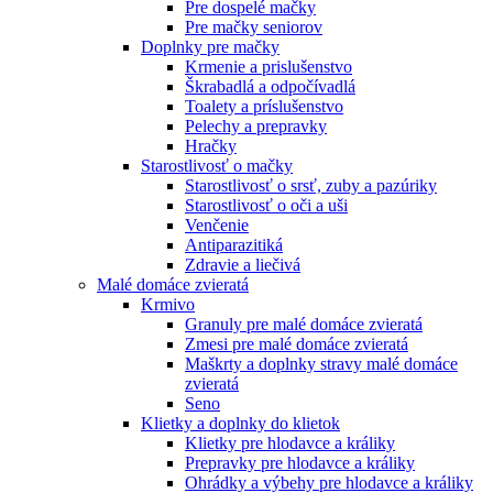
Pre dospelé mačky
Pre mačky seniorov
Doplnky pre mačky
Krmenie a prislušenstvo
Škrabadlá a odpočívadlá
Toalety а príslušenstvo
Pelechy a prepravky
Hračky
Starostlivosť o mačky
Starostlivosť o srsť, zuby a pazúriky
Starostlivosť o oči a uši
Venčenie
Antiparazitiká
Zdravie a liečivá
Malé domáce zvieratá
Krmivo
Granuly pre malé domáce zvieratá
Zmesi pre malé domáce zvieratá
Maškrty a doplnky stravy malé domáce
zvieratá
Seno
Klietky a doplnky do klietok
Klietky pre hlodavce a králiky
Prepravky pre hlodavce a králiky
Ohrádky a výbehy pre hlodavce a králiky