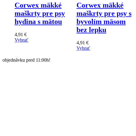
Corwex mäkké
Corwex mäkké
maškrty pre psy
maškrty pre psy s
hydina s mätou
byvolím mäsom
bez lepku
4,91
€
Vybrať
4,91
€
Tento
Vybrať
výrobok
Tento
má
výrobok
objednávku pred 11:00h!
viacero
má
variantov.
viacero
Varianty
variantov.
si
Varianty
môžete
si
vybrať
môžete
na
vybrať
stránke
na
produktu
stránke
produktu