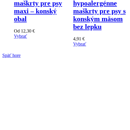
maškrty pre psy
hypoalergénne
maxi – konský
maškrty pre psy s
obal
konským mäsom
bez lepku
Od
12,30
€
Vybrať
4,91
€
Tento
Vybrať
výrobok
Tento
má
výrobok
Späť hore
viacero
má
variantov.
viacero
Varianty
variantov.
si
Varianty
môžete
si
vybrať
môžete
na
vybrať
stránke
na
produktu
stránke
produktu