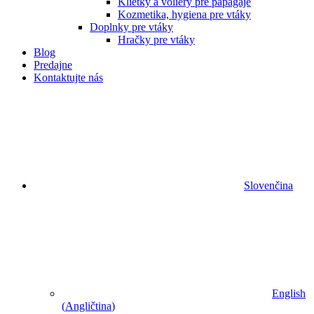
Klietky a voliéry pre papagáje
Kozmetika, hygiena pre vtáky
Doplnky pre vtáky
Hračky pre vtáky
Blog
Predajne
Kontaktujte nás
Slovenčina
English
(
Angličtina
)