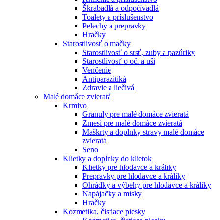
Škrabadlá a odpočívadlá
Toalety а príslušenstvo
Pelechy a prepravky
Hračky
Starostlivosť o mačky
Starostlivosť o srsť, zuby a pazúriky
Starostlivosť o oči a uši
Venčenie
Antiparazitiká
Zdravie a liečivá
Malé domáce zvieratá
Krmivo
Granuly pre malé domáce zvieratá
Zmesi pre malé domáce zvieratá
Maškrty a doplnky stravy malé domáce
zvieratá
Seno
Klietky a doplnky do klietok
Klietky pre hlodavce a králiky
Prepravky pre hlodavce a králiky
Ohrádky a výbehy pre hlodavce a králiky
Napájačky a misky
Hračky
Kozmetika, čistiace piesky