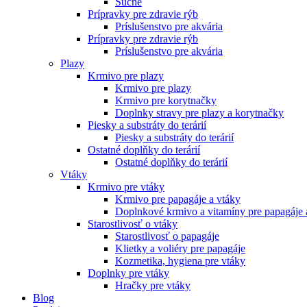
Suché
Prípravky pre zdravie rýb
Príslušenstvo pre akvária
Prípravky pre zdravie rýb
Príslušenstvo pre akvária
Plazy
Krmivo pre plazy
Krmivo pre plazy
Krmivo pre korytnačky
Doplnky stravy pre plazy a korytnačky
Piesky a substráty do terárií
Piesky a substráty do terárií
Ostatné doplňky do terárií
Ostatné doplňky do terárií
Vtáky
Krmivo pre vtáky
Krmivo pre papagáje a vtáky
Doplnkové krmivo a vitamíny pre papagáje 
Starostlivosť o vtáky
Starostlivosť o papagáje
Klietky a voliéry pre papagáje
Kozmetika, hygiena pre vtáky
Doplnky pre vtáky
Hračky pre vtáky
Blog