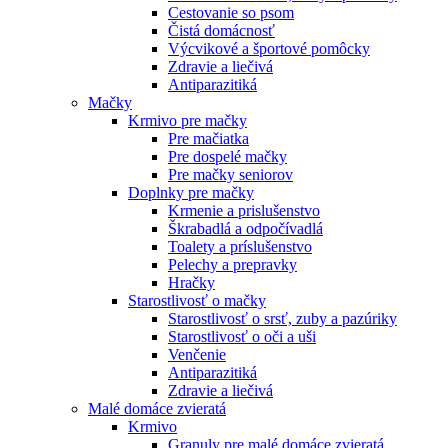
Cestovanie so psom
Čistá domácnosť
Výcvikové a športové pomôcky
Zdravie a liečivá
Antiparazitiká
Mačky
Krmivo pre mačky
Pre mačiatka
Pre dospelé mačky
Pre mačky seniorov
Doplnky pre mačky
Krmenie a prislušenstvo
Škrabadlá a odpočívadlá
Toalety а príslušenstvo
Pelechy a prepravky
Hračky
Starostlivosť o mačky
Starostlivosť o srsť, zuby a pazúriky
Starostlivosť o oči a uši
Venčenie
Antiparazitiká
Zdravie a liečivá
Malé domáce zvieratá
Krmivo
Granuly pre malé domáce zvieratá