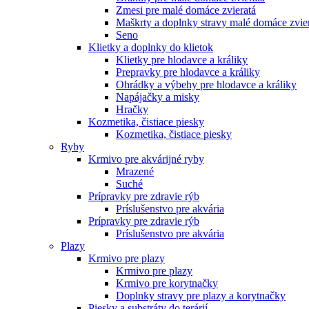
Zmesi pre malé domáce zvieratá
Maškrty a doplnky stravy malé domáce zvie
Seno
Klietky a doplnky do klietok
Klietky pre hlodavce a králiky
Prepravky pre hlodavce a králiky
Ohrádky a výbehy pre hlodavce a králiky
Napájačky a misky
Hračky
Kozmetika, čistiace piesky
Kozmetika, čistiace piesky
Ryby
Krmivo pre akvárijné ryby
Mrazené
Suché
Prípravky pre zdravie rýb
Príslušenstvo pre akvária
Prípravky pre zdravie rýb
Príslušenstvo pre akvária
Plazy
Krmivo pre plazy
Krmivo pre plazy
Krmivo pre korytnačky
Doplnky stravy pre plazy a korytnačky
Piesky a substráty do terárií