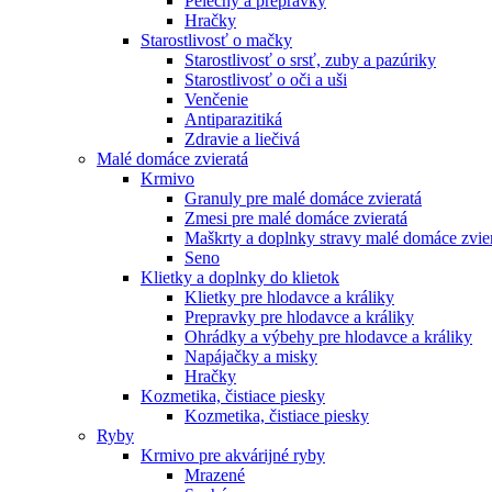
Pelechy a prepravky
Hračky
Starostlivosť o mačky
Starostlivosť o srsť, zuby a pazúriky
Starostlivosť o oči a uši
Venčenie
Antiparazitiká
Zdravie a liečivá
Malé domáce zvieratá
Krmivo
Granuly pre malé domáce zvieratá
Zmesi pre malé domáce zvieratá
Maškrty a doplnky stravy malé domáce zvie
Seno
Klietky a doplnky do klietok
Klietky pre hlodavce a králiky
Prepravky pre hlodavce a králiky
Ohrádky a výbehy pre hlodavce a králiky
Napájačky a misky
Hračky
Kozmetika, čistiace piesky
Kozmetika, čistiace piesky
Ryby
Krmivo pre akvárijné ryby
Mrazené