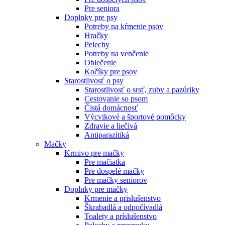
Pre seniora
Doplnky pre psy
Potreby na kŕmenie psov
Hračky
Pelechy
Potreby na venčenie
Oblečenie
Kočíky pre psov
Starostlivosť o psy
Starostlivosť o srsť, zuby a pazúriky
Cestovanie so psom
Čistá domácnosť
Výcvikové a športové pomôcky
Zdravie a liečivá
Antiparazitiká
Mačky
Krmivo pre mačky
Pre mačiatka
Pre dospelé mačky
Pre mačky seniorov
Doplnky pre mačky
Krmenie a prislušenstvo
Škrabadlá a odpočívadlá
Toalety а príslušenstvo