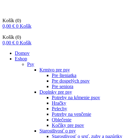
Košík
(0)
0,00
€
0
Košík
Košík
(0)
0,00
€
0
Košík
Domov
Eshop
Psy
Krmivo pre psy
Pre šteniatka
Pre dospelých psov
Pre seniora
Doplnky pre psy
Potreby na kŕmenie psov
Hračky
Pelechy
Potreby na venčenie
Oblečenie
Kočíky pre psov
Starostlivosť o psy
Starostlivosť o srsť, zuby a pazúriky