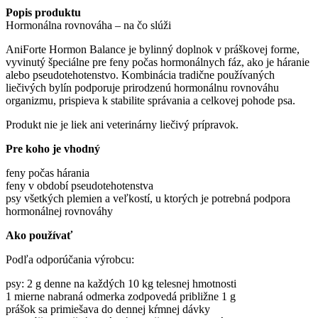
Popis produktu
Hormonálna rovnováha – na čo slúži
AniForte Hormon Balance je bylinný doplnok v práškovej forme,
vyvinutý špeciálne pre feny počas hormonálnych fáz, ako je háranie
alebo pseudotehotenstvo. Kombinácia tradične používaných
liečivých bylín podporuje prirodzenú hormonálnu rovnováhu
organizmu, prispieva k stabilite správania a celkovej pohode psa.
Produkt nie je liek ani veterinárny liečivý prípravok.
Pre koho je vhodný
feny počas hárania
feny v období pseudotehotenstva
psy všetkých plemien a veľkostí, u ktorých je potrebná podpora
hormonálnej rovnováhy
Ako používať
Podľa odporúčania výrobcu:
psy: 2 g denne na každých 10 kg telesnej hmotnosti
1 mierne nabraná odmerka zodpovedá približne 1 g
prášok sa primiešava do dennej kŕmnej dávky