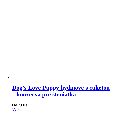
si
môžete
vybrať
na
stránke
produktu
Dog’s Love Puppy hydinové s cuketou
– konzerva pre šteniatka
Od
2,60
€
Vybrať