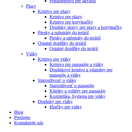
Príslušenstvo pre akvária
Plazy
Krmivo pre plazy
Krmivo pre plazy
Krmivo pre korytnačky
Doplnky stravy pre plazy a korytnačky
Piesky a substráty do terárií
Piesky a substráty do terárií
Ostatné doplňky do terárií
Ostatné doplňky do terárií
Vtáky
Krmivo pre vtáky
Krmivo pre papagáje a vtáky
Doplnkové krmivo a vitamíny pre
papagáje a vtáky
Starostlivosť o vtáky
Starostlivosť o papagáje
Klietky a voliéry pre papagáje
Kozmetika, hygiena pre vtáky
Doplnky pre vtáky
Hračky pre vtáky
Blog
Predajne
Kontaktujte nás