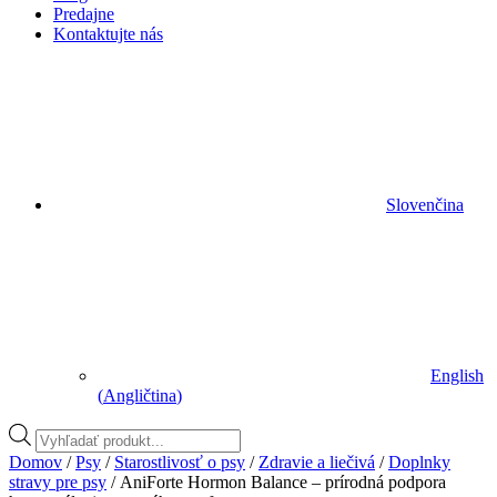
Predajne
Kontaktujte nás
Slovenčina
English
(
Angličtina
)
Vyhľadávanie
produktov
Domov
/
Psy
/
Starostlivosť o psy
/
Zdravie a liečivá
/
Doplnky
stravy pre psy
/ AniForte Hormon Balance – prírodná podpora