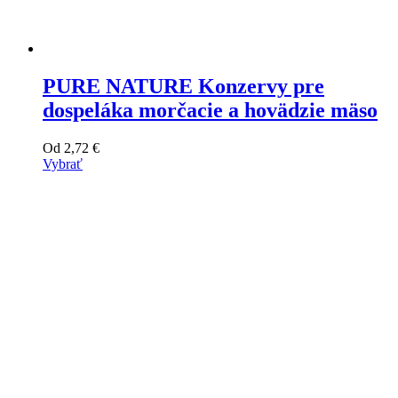
PURE NATURE Konzervy pre
dospeláka morčacie a hovädzie mäso
Od
2,72
€
Vybrať
Tento
výrobok
má
viacero
variantov.
Varianty
si
môžete
vybrať
na
stránke
produktu