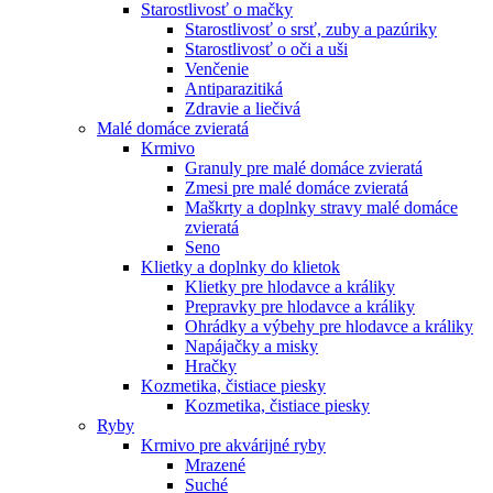
Starostlivosť o mačky
Starostlivosť o srsť, zuby a pazúriky
Starostlivosť o oči a uši
Venčenie
Antiparazitiká
Zdravie a liečivá
Malé domáce zvieratá
Krmivo
Granuly pre malé domáce zvieratá
Zmesi pre malé domáce zvieratá
Maškrty a doplnky stravy malé domáce
zvieratá
Seno
Klietky a doplnky do klietok
Klietky pre hlodavce a králiky
Prepravky pre hlodavce a králiky
Ohrádky a výbehy pre hlodavce a králiky
Napájačky a misky
Hračky
Kozmetika, čistiace piesky
Kozmetika, čistiace piesky
Ryby
Krmivo pre akvárijné ryby
Mrazené
Suché