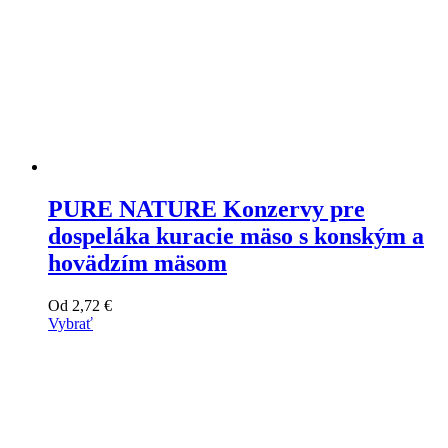
PURE NATURE Konzervy pre
dospeláka kuracie mäso s konským a
hovädzím mäsom
Od
2,72
€
Vybrať
Tento
výrobok
má
viacero
variantov.
Varianty