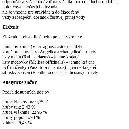
odporúča sa začať podávať na začiatku hormonálneho obdobia a
pokračovať počas jeho trvania
nie je vhodné pre gravidné a dojčiace feny
vždy zabezpečiť dostatok čerstvej pitnej vody
Zloženie
Zloženie podľa oficiálneho popisu výrobcu:
mníchov koreň (Vitex agnus-castus) – mletý
koreň archangeliky (Angelica archangelica) – mletý
listy malín (Rubus idaeus) – jemne krájané
listy medovky (Melissa officinalis) – jemne krájané
byľ mučenky (Passiflora incarnata) – jemne krájaná
sibírsky ženšen (Eleutherococcus senticosus) – mletý
Analytické zložky
Podľa dostupných údajov:
hrubé bielkoviny: 9,75 %
hrubý tuk: 2,43 %
hrubá vláknina: 22,95 %
hrubý popol: 5,93 %
vlhkosť: 9,43 %