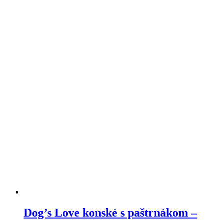
Dog’s Love konské s paštrnákom –