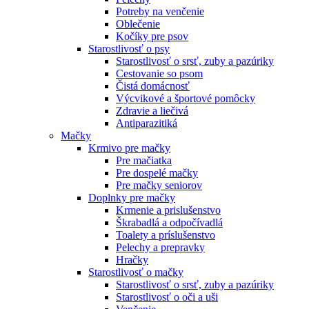
Potreby na venčenie
Oblečenie
Kočíky pre psov
Starostlivosť o psy
Starostlivosť o srsť, zuby a pazúriky
Cestovanie so psom
Čistá domácnosť
Výcvikové a športové pomôcky
Zdravie a liečivá
Antiparazitiká
Mačky
Krmivo pre mačky
Pre mačiatka
Pre dospelé mačky
Pre mačky seniorov
Doplnky pre mačky
Krmenie a prislušenstvo
Škrabadlá a odpočívadlá
Toalety а príslušenstvo
Pelechy a prepravky
Hračky
Starostlivosť o mačky
Starostlivosť o srsť, zuby a pazúriky
Starostlivosť o oči a uši