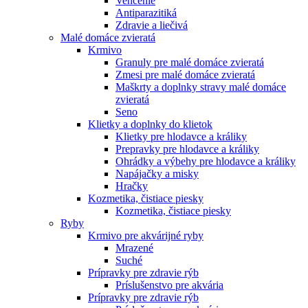
Venčenie
Antiparazitiká
Zdravie a liečivá
Malé domáce zvieratá
Krmivo
Granuly pre malé domáce zvieratá
Zmesi pre malé domáce zvieratá
Maškrty a doplnky stravy malé domáce
zvieratá
Seno
Klietky a doplnky do klietok
Klietky pre hlodavce a králiky
Prepravky pre hlodavce a králiky
Ohrádky a výbehy pre hlodavce a králiky
Napájačky a misky
Hračky
Kozmetika, čistiace piesky
Kozmetika, čistiace piesky
Ryby
Krmivo pre akvárijné ryby
Mrazené
Suché
Prípravky pre zdravie rýb
Príslušenstvo pre akvária
Prípravky pre zdravie rýb