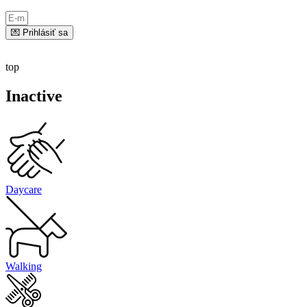
💌 Prihlásiť sa
top
Inactive
Daycare
Walking