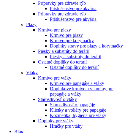
Prípravky pre zdravie rýb
Príslušenstvo pre akvária
Prípravky pre zdravie rýb
Príslušenstvo pre akvária
Plazy
Krmivo pre plazy
Krmivo pre plazy
Krmivo pre korytnačky
Doplnky stravy pre plazy a korytnačky
Piesky a substráty do terárií
Piesky a substráty do terárií
Ostatné doplňky do terárií
Ostatné doplňky do terárií
Vtáky
Krmivo pre vtáky
Krmivo pre papagáje a vtáky
Doplnkové krmivo a vitamíny pre
papagáje a vtáky
Starostlivosť o vtáky
Starostlivosť o papagáje
Klietky a voliéry pre papagáje
Kozmetika, hygiena pre vtáky
Doplnky pre vtáky
Hračky pre vtáky
Blog