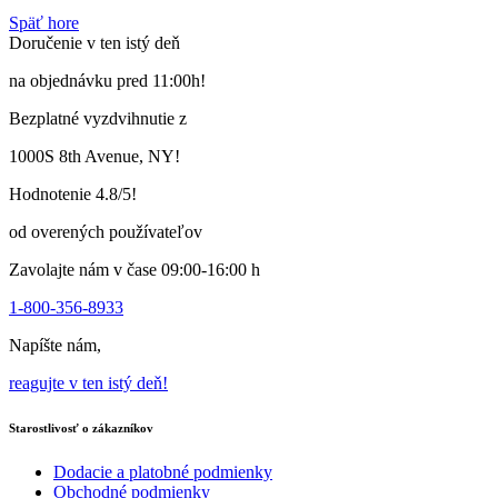
Tento
Späť hore
výrobok
Doručenie v ten istý deň
má
viacero
na objednávku pred 11:00h!
variantov.
Varianty
Bezplatné vyzdvihnutie z
si
môžete
1000S 8th Avenue, NY!
vybrať
na
Hodnotenie 4.8/5!
stránke
produktu
od overených používateľov
Zavolajte nám v čase 09:00-16:00 h
1-800-356-8933
Napíšte nám,
reagujte v ten istý deň!
Starostlivosť o zákazníkov
Dodacie a platobné podmienky
Obchodné podmienky