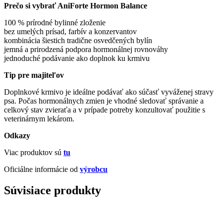
Prečo si vybrať AniForte Hormon Balance
100 % prírodné bylinné zloženie
bez umelých prísad, farbív a konzervantov
kombinácia šiestich tradične osvedčených bylín
jemná a prirodzená podpora hormonálnej rovnováhy
jednoduché podávanie ako doplnok ku krmivu
Tip pre majiteľov
Doplnkové krmivo je ideálne podávať ako súčasť vyváženej stravy
psa. Počas hormonálnych zmien je vhodné sledovať správanie a
celkový stav zvieraťa a v prípade potreby konzultovať použitie s
veterinárnym lekárom.
Odkazy
Viac produktov sú
tu
Oficiálne informácie od
výrobcu
Súvisiace produkty