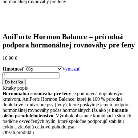
hormonálnej rovnováhy pre feny
AniForte Hormon Balance – prírodná
podpora hormonálnej rovnováhy pre feny
16,90
€
Hmotnosť
Vymazať
množstvo
AniForte
Do košíka
Hormon
Krátky popis
Balance
Hormonálna rovnováha pre feny
je podporená doplnkovým
–
krmivom. AniForte Hormon Balance, ktoré je 100 % prírodné
prírodná
doplnkové krmivo pre psy (feny), ktoré poskytuje jemnú podporu
podpora
hormonálnej rovnováhy počas hormonálnych fáz ako je
háranie
hormonálnej
alebo pseudotehotenstvo
. Výrobok obsahuje kombináciu šiestich
rovnováhy
tradične osvedčených bylín, ktoré spoločne podporujú stabilitu
pre
cyklu a zlepšujú celkovú pohodu psa.
feny
Obsah produktu