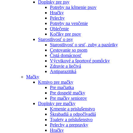
Doplnky pre psy
Potreby na kŕmenie psov
Hračky
Pelechy
Potreby na venčenie
Oblečenie
Kočíky pre psov
Starostlivosť o psy
Starostlivosť o srsť, zuby a pazúriky
Cestovanie so psom
Čistá domácnosť
Výcvikové a športové pomôcky
Zdravie a liečivá
Antiparazitiká
Mačky
Krmivo pre mačky
Pre mačiatka
Pre dospelé mačky
Pre mačky seniorov
Doplnky pre mačky
Krmenie a prislušenstvo
Škrabadlá a odpočívadlá
Toalety а príslušenstvo
Pelechy a prepravky
Hračky