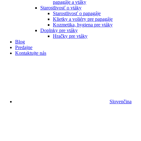
papagáje a vtáky
Starostlivosť o vtáky
Starostlivosť o papagáje
Klietky a voliéry pre papagáje
Kozmetika, hygiena pre vtáky
Doplnky pre vtáky
Hračky pre vtáky
Blog
Predajne
Kontaktujte nás
Slovenčina