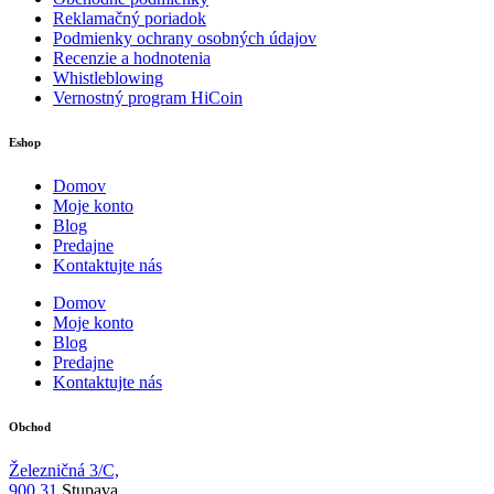
Reklamačný poriadok
Podmienky ochrany osobných údajov
Recenzie a hodnotenia
Whistleblowing
Vernostný program HiCoin
Eshop
Domov
Moje konto
Blog
Predajne
Kontaktujte nás
Domov
Moje konto
Blog
Predajne
Kontaktujte nás
Obchod
Železničná 3/C,
900 31
Stupava