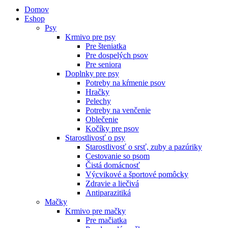
Domov
Eshop
Psy
Krmivo pre psy
Pre šteniatka
Pre dospelých psov
Pre seniora
Doplnky pre psy
Potreby na kŕmenie psov
Hračky
Pelechy
Potreby na venčenie
Oblečenie
Kočíky pre psov
Starostlivosť o psy
Starostlivosť o srsť, zuby a pazúriky
Cestovanie so psom
Čistá domácnosť
Výcvikové a športové pomôcky
Zdravie a liečivá
Antiparazitiká
Mačky
Krmivo pre mačky
Pre mačiatka