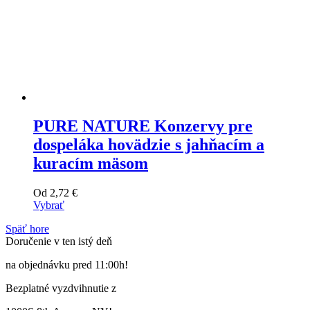
PURE NATURE Konzervy pre
dospeláka hovädzie s jahňacím a
kuracím mäsom
Od
2,72
€
Vybrať
Tento
Späť hore
výrobok
Doručenie v ten istý deň
má
viacero
na objednávku pred 11:00h!
variantov.
Varianty
Bezplatné vyzdvihnutie z
si
môžete