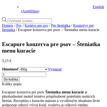
English
(
Angličtina
)
Vyhľadávanie
produktov
Domov
/
Psy
/
Krmivo pre psy
/
Pre šteniatka
/
Konzervy pre
šteniatka
/ Escapure konzerva pre psov – Šteniatka menu kuracie
Escapure konzerva pre psov – Šteniatka
menu kuracie
3,15
€
Hmotnosť
Vymazať
množstvo
Escapure
Do košíka
konzerva
Krátky popis
pre
psov
Escapure konzerva pre psov
Šteniatka menu kuracie
je
–
plnohodnotné mokré krmivo prispôsobené potrebám rastúcich
Šteniatka
šteniat. Receptúra s kuracím mäsom a vyváženým obsahom živín
menu
podporuje zdravý vývoj kostí, svalstva aj celkovú vitalitu.