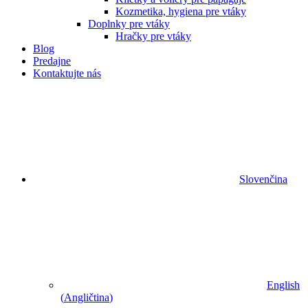
Kozmetika, hygiena pre vtáky
Doplnky pre vtáky
Hračky pre vtáky
Blog
Predajne
Kontaktujte nás
Slovenčina
English
(
Angličtina
)