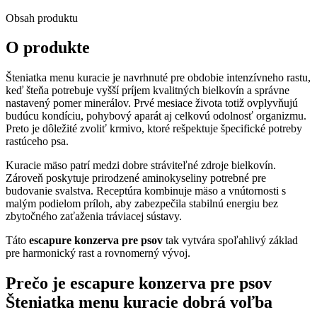
kuracie
Obsah produktu
O produkte
Šteniatka menu kuracie je navrhnuté pre obdobie intenzívneho rastu,
keď šteňa potrebuje vyšší príjem kvalitných bielkovín a správne
nastavený pomer minerálov. Prvé mesiace života totiž ovplyvňujú
budúcu kondíciu, pohybový aparát aj celkovú odolnosť organizmu.
Preto je dôležité zvoliť krmivo, ktoré rešpektuje špecifické potreby
rastúceho psa.
Kuracie mäso patrí medzi dobre stráviteľné zdroje bielkovín.
Zároveň poskytuje prirodzené aminokyseliny potrebné pre
budovanie svalstva. Receptúra kombinuje mäso a vnútornosti s
malým podielom príloh, aby zabezpečila stabilnú energiu bez
zbytočného zaťaženia tráviacej sústavy.
Táto
escapure konzerva pre psov
tak vytvára spoľahlivý základ
pre harmonický rast a rovnomerný vývoj.
Prečo je
escapure konzerva pre psov
Šteniatka menu kuracie dobrá voľba