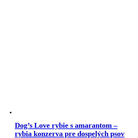
viacero
variantov.
Varianty
si
môžete
vybrať
na
stránke
produktu
Dog’s Love rybie s amarantom –
rybia konzerva pre dospelých psov