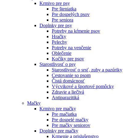
Krmivo pre psy
Pre šteniatka
Pre dospelých psov
Pre seniora
Doplnky pre psy
Potreby na kŕmenie psov
Hračky
Pelechy
Potreby na venčenie
Oblečenie
Kočíky pre psov
Starostlivosť o psy
Starostlivosť o srsť, zuby a pazúriky
Cestovanie so psom
Čistá domácnosť
Výcvikové a športové pomôcky
Zdravie a liečivá
Antiparazitiká
Mačky
Krmivo pre mačky
Pre mačiatka
Pre dospelé mačky
Pre mačky seniorov
Doplnky pre mačky
Krmenie a prislušenstvo