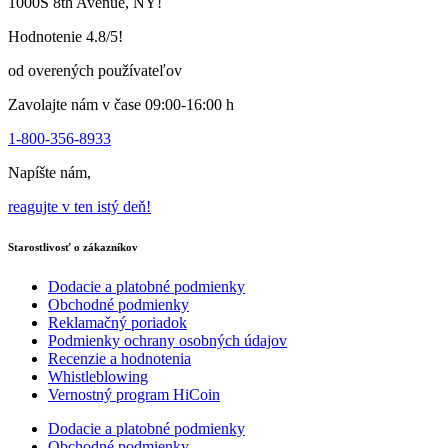
1000S 8th Avenue, NY!
vybrať
na
Hodnotenie 4.8/5!
stránke
produktu
od overených používateľov
Zavolajte nám v čase 09:00-16:00 h
1-800-356-8933
Napíšte nám,
reagujte v ten istý deň!
Starostlivosť o zákazníkov
Dodacie a platobné podmienky
Obchodné podmienky
Reklamačný poriadok
Podmienky ochrany osobných údajov
Recenzie a hodnotenia
Whistleblowing
Vernostný program HiCoin
Dodacie a platobné podmienky
Obchodné podmienky