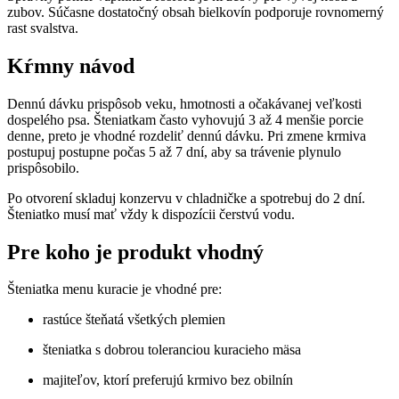
zubov. Súčasne dostatočný obsah bielkovín podporuje rovnomerný
rast svalstva.
Kŕmny návod
Dennú dávku prispôsob veku, hmotnosti a očakávanej veľkosti
dospelého psa. Šteniatkam často vyhovujú 3 až 4 menšie porcie
denne, preto je vhodné rozdeliť dennú dávku. Pri zmene krmiva
postupuj postupne počas 5 až 7 dní, aby sa trávenie plynulo
prispôsobilo.
Po otvorení skladuj konzervu v chladničke a spotrebuj do 2 dní.
Šteniatko musí mať vždy k dispozícii čerstvú vodu.
Pre koho je produkt vhodný
Šteniatka menu kuracie je vhodné pre:
rastúce šteňatá všetkých plemien
šteniatka s dobrou toleranciou kuracieho mäsa
majiteľov, ktorí preferujú krmivo bez obilnín