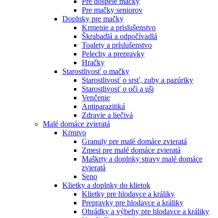
Pre dospelé mačky
Pre mačky seniorov
Doplnky pre mačky
Krmenie a prislušenstvo
Škrabadlá a odpočívadlá
Toalety а príslušenstvo
Pelechy a prepravky
Hračky
Starostlivosť o mačky
Starostlivosť o srsť, zuby a pazúriky
Starostlivosť o oči a uši
Venčenie
Antiparazitiká
Zdravie a liečivá
Malé domáce zvieratá
Krmivo
Granuly pre malé domáce zvieratá
Zmesi pre malé domáce zvieratá
Maškrty a doplnky stravy malé domáce
zvieratá
Seno
Klietky a doplnky do klietok
Klietky pre hlodavce a králiky
Prepravky pre hlodavce a králiky
Ohrádky a výbehy pre hlodavce a králiky