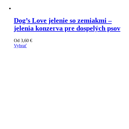
Dog’s Love jelenie so zemiakmi –
jelenia konzerva pre dospelých psov
Od
3,60
€
Vybrať
Tento
výrobok
má
viacero
variantov.
Varianty
si
môžete
vybrať
na
stránke
produktu