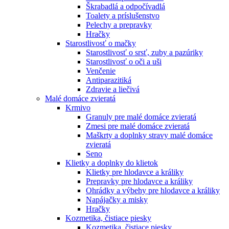
Škrabadlá a odpočívadlá
Toalety а príslušenstvo
Pelechy a prepravky
Hračky
Starostlivosť o mačky
Starostlivosť o srsť, zuby a pazúriky
Starostlivosť o oči a uši
Venčenie
Antiparazitiká
Zdravie a liečivá
Malé domáce zvieratá
Krmivo
Granuly pre malé domáce zvieratá
Zmesi pre malé domáce zvieratá
Maškrty a doplnky stravy malé domáce
zvieratá
Seno
Klietky a doplnky do klietok
Klietky pre hlodavce a králiky
Prepravky pre hlodavce a králiky
Ohrádky a výbehy pre hlodavce a králiky
Napájačky a misky
Hračky
Kozmetika, čistiace piesky
Kozmetika, čistiace piesky