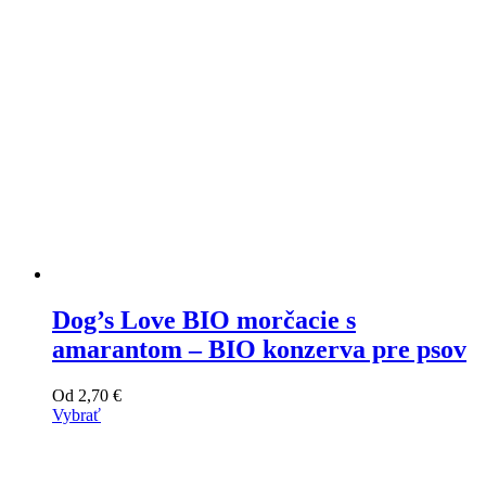
Dog’s Love BIO morčacie s
amarantom – BIO konzerva pre psov
Od
2,70
€
Vybrať
Tento
výrobok
má