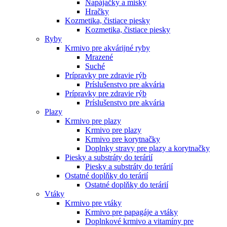
Napájačky a misky
Hračky
Kozmetika, čistiace piesky
Kozmetika, čistiace piesky
Ryby
Krmivo pre akvárijné ryby
Mrazené
Suché
Prípravky pre zdravie rýb
Príslušenstvo pre akvária
Prípravky pre zdravie rýb
Príslušenstvo pre akvária
Plazy
Krmivo pre plazy
Krmivo pre plazy
Krmivo pre korytnačky
Doplnky stravy pre plazy a korytnačky
Piesky a substráty do terárií
Piesky a substráty do terárií
Ostatné doplňky do terárií
Ostatné doplňky do terárií
Vtáky
Krmivo pre vtáky
Krmivo pre papagáje a vtáky
Doplnkové krmivo a vitamíny pre