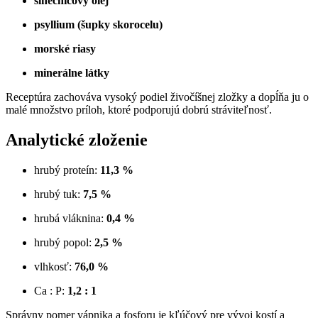
slnečnicový olej
psyllium (šupky skorocelu)
morské riasy
minerálne látky
Receptúra zachováva vysoký podiel živočíšnej zložky a dopĺňa ju o
malé množstvo príloh, ktoré podporujú dobrú stráviteľnosť.
Analytické zloženie
hrubý proteín:
11,3 %
hrubý tuk:
7,5 %
hrubá vláknina:
0,4 %
hrubý popol:
2,5 %
vlhkosť:
76,0 %
Ca : P:
1,2 : 1
Správny pomer vápnika a fosforu je kľúčový pre vývoj kostí a