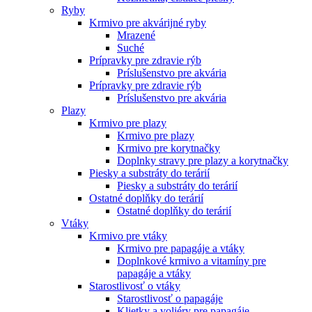
Ryby
Krmivo pre akvárijné ryby
Mrazené
Suché
Prípravky pre zdravie rýb
Príslušenstvo pre akvária
Prípravky pre zdravie rýb
Príslušenstvo pre akvária
Plazy
Krmivo pre plazy
Krmivo pre plazy
Krmivo pre korytnačky
Doplnky stravy pre plazy a korytnačky
Piesky a substráty do terárií
Piesky a substráty do terárií
Ostatné doplňky do terárií
Ostatné doplňky do terárií
Vtáky
Krmivo pre vtáky
Krmivo pre papagáje a vtáky
Doplnkové krmivo a vitamíny pre
papagáje a vtáky
Starostlivosť o vtáky
Starostlivosť o papagáje
Klietky a voliéry pre papagáje