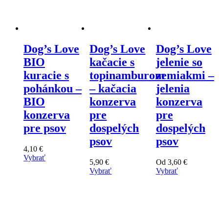
Dog’s Love
Dog’s Love
Dog’s Love
BIO
kačacie s
jelenie so
kuracie s
topinamburom
zemiakmi –
pohánkou –
– kačacia
jelenia
BIO
konzerva
konzerva
konzerva
pre
pre
pre psov
dospelých
dospelých
psov
psov
4,10
€
Vybrať
5,90
€
Od
3,60
€
Tento
Vybrať
Vybrať
výrobok
Tento
Tento
má
výrobok
výrobok
viacero
má
má
variantov.
viacero
viacero
Varianty
variantov.
variantov.
si