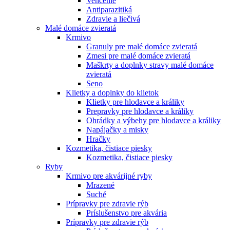
Venčenie
Antiparazitiká
Zdravie a liečivá
Malé domáce zvieratá
Krmivo
Granuly pre malé domáce zvieratá
Zmesi pre malé domáce zvieratá
Maškrty a doplnky stravy malé domáce
zvieratá
Seno
Klietky a doplnky do klietok
Klietky pre hlodavce a králiky
Prepravky pre hlodavce a králiky
Ohrádky a výbehy pre hlodavce a králiky
Napájačky a misky
Hračky
Kozmetika, čistiace piesky
Kozmetika, čistiace piesky
Ryby
Krmivo pre akvárijné ryby
Mrazené
Suché
Prípravky pre zdravie rýb
Príslušenstvo pre akvária
Prípravky pre zdravie rýb