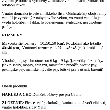
Zvonku je domček vyrobený z ekokože v kombinácii s vlhkosťou
odolnou látkou.
Vnútro domčeka je celé z mäkkého flísu. Odnímateľný obojstranný
vankúš je vyrobený z nábytkového velúru, vo vnútri vankúša je
výplň holofiber – ľahká, hypoalergénna, syntetická, neabsorbuje
pachy.
ROZMERY:
M:
vonkajšie rozmery – 50x50x50 (cm). Po zložení ako ležadlo –
40×40 (cm). Vnútorný rozmer vankúša – 45×45 (cm), hrúbka – 8
cm.
Vhodné pre psy s hmotnosťou 6 kg – 9 kg: (jazevčíky, foxteriéry,
jack russelly, mopsy, shih tzu, miniatúrne bradáče, westie psy,
pekingské psy, mainské mývalie psy, britské psy s ušami, basenji)
Obsah produktu
HARLEJ A CHO
Domček béžový pre psa Cabrio
ZLOŽENIE
: Fleece, velúr, ekokoža, tkanina odolná voči vlhkosti,
vnútro holofiber, zipsy YKK