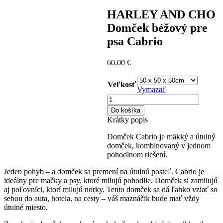
HARLEY AND CHO
Domček béžový pre
psa Cabrio
60,00
€
Veľkosť
Vymazať
množstvo
HARLEY
Do košíka
AND
Krátky popis
CHO
Domček
Domček Cabrio je mäkký a útulný
béžový
domček, kombinovaný v jednom
pre
pohodlnom riešení.
psa
Cabrio
Jeden pohyb – a domček sa premení na útulnú posteľ. Cabrio je
ideálny pre mačky a psy, ktoré milujú pohodlie. Domček si zamilujú
aj poľovníci, ktorí milujú norky. Tento domček sa dá ľahko vziať so
sebou do auta, hotela, na cesty – váš maznáčik bude mať vždy
útulné miesto.