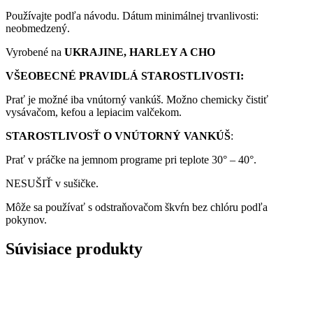
Používajte podľa návodu. Dátum minimálnej trvanlivosti:
neobmedzený.
Vyrobené na
UKRAJINE, HARLEY A CHO
VŠEOBECNÉ PRAVIDLÁ STAROSTLIVOSTI:
Prať je možné iba vnútorný vankúš. Možno chemicky čistiť
vysávačom, kefou a lepiacim valčekom.
STAROSTLIVOSŤ O VNÚTORNÝ VANKÚŠ
:
Prať v práčke na jemnom programe pri teplote 30° – 40°.
NESUŠIŤ v sušičke.
Môže sa používať s odstraňovačom škvŕn bez chlóru podľa
pokynov.
Súvisiace produkty