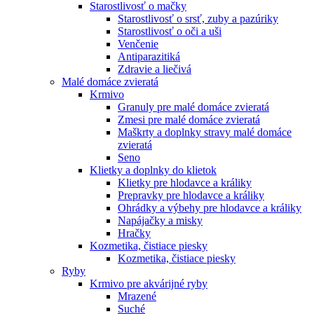
Starostlivosť o mačky
Starostlivosť o srsť, zuby a pazúriky
Starostlivosť o oči a uši
Venčenie
Antiparazitiká
Zdravie a liečivá
Malé domáce zvieratá
Krmivo
Granuly pre malé domáce zvieratá
Zmesi pre malé domáce zvieratá
Maškrty a doplnky stravy malé domáce
zvieratá
Seno
Klietky a doplnky do klietok
Klietky pre hlodavce a králiky
Prepravky pre hlodavce a králiky
Ohrádky a výbehy pre hlodavce a králiky
Napájačky a misky
Hračky
Kozmetika, čistiace piesky
Kozmetika, čistiace piesky
Ryby
Krmivo pre akvárijné ryby
Mrazené
Suché