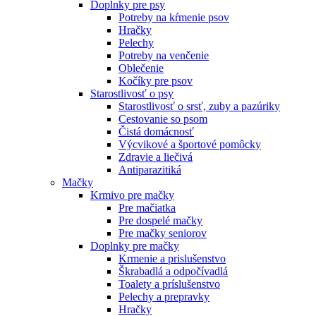
Doplnky pre psy
Potreby na kŕmenie psov
Hračky
Pelechy
Potreby na venčenie
Oblečenie
Kočíky pre psov
Starostlivosť o psy
Starostlivosť o srsť, zuby a pazúriky
Cestovanie so psom
Čistá domácnosť
Výcvikové a športové pomôcky
Zdravie a liečivá
Antiparazitiká
Mačky
Krmivo pre mačky
Pre mačiatka
Pre dospelé mačky
Pre mačky seniorov
Doplnky pre mačky
Krmenie a prislušenstvo
Škrabadlá a odpočívadlá
Toalety а príslušenstvo
Pelechy a prepravky
Hračky