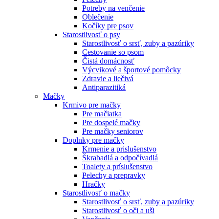
Potreby na venčenie
Oblečenie
Kočíky pre psov
Starostlivosť o psy
Starostlivosť o srsť, zuby a pazúriky
Cestovanie so psom
Čistá domácnosť
Výcvikové a športové pomôcky
Zdravie a liečivá
Antiparazitiká
Mačky
Krmivo pre mačky
Pre mačiatka
Pre dospelé mačky
Pre mačky seniorov
Doplnky pre mačky
Krmenie a prislušenstvo
Škrabadlá a odpočívadlá
Toalety а príslušenstvo
Pelechy a prepravky
Hračky
Starostlivosť o mačky
Starostlivosť o srsť, zuby a pazúriky
Starostlivosť o oči a uši