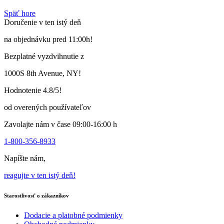
viacero
Späť hore
variantov.
Doručenie v ten istý deň
Varianty
si
na objednávku pred 11:00h!
môžete
vybrať
Bezplatné vyzdvihnutie z
na
stránke
1000S 8th Avenue, NY!
produktu
Hodnotenie 4.8/5!
od overených používateľov
Zavolajte nám v čase 09:00-16:00 h
1-800-356-8933
Napíšte nám,
reagujte v ten istý deň!
Starostlivosť o zákazníkov
Dodacie a platobné podmienky