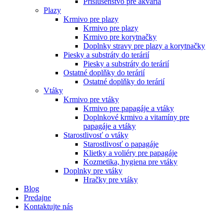
Príslušenstvo pre akvária
Plazy
Krmivo pre plazy
Krmivo pre plazy
Krmivo pre korytnačky
Doplnky stravy pre plazy a korytnačky
Piesky a substráty do terárií
Piesky a substráty do terárií
Ostatné doplňky do terárií
Ostatné doplňky do terárií
Vtáky
Krmivo pre vtáky
Krmivo pre papagáje a vtáky
Doplnkové krmivo a vitamíny pre
papagáje a vtáky
Starostlivosť o vtáky
Starostlivosť o papagáje
Klietky a voliéry pre papagáje
Kozmetika, hygiena pre vtáky
Doplnky pre vtáky
Hračky pre vtáky
Blog
Predajne
Kontaktujte nás