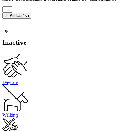
💌 Prihlásiť sa
top
Inactive
Daycare
Walking