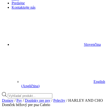
Predajne
Kontaktujte nás
Slovenčina
English
(
Angličtina
)
Vyhľadávanie
produktov
Domov
/
Psy
/
Doplnky pre psy
/
Pelechy
/ HARLEY AND CHO
Domček béžový pre psa Cabrio