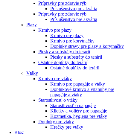
Prípravky pre zdravie rýb
Príslušenstvo pre akvária
Prípravky pre zdravie rýb
Príslušenstvo pre akvária
Plazy
Krmivo pre plazy
Krmivo pre plazy
Krmivo pre korytnačky
Doplnky stravy pre plazy a korytnačky
Piesky a substráty do terárií
Piesky a substráty do terárií
Ostatné doplňky do terárií
Ostatné doplňky do terárií
Vtáky
Krmivo pre vtáky
Krmivo pre papagáje a vtáky
Doplnkové krmivo a vitamíny pre
papagáje a vtáky
Starostlivosť o vtáky
Starostlivosť o papagáje
Klietky a voliéry pre papagáje
Kozmetika, hygiena pre vtáky
Doplnky pre vtáky
Hračky pre vtáky
Blog