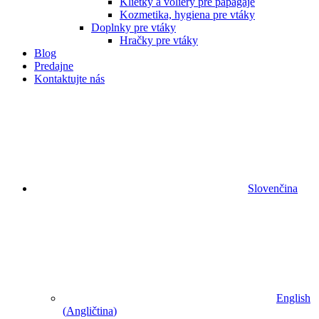
Klietky a voliéry pre papagáje
Kozmetika, hygiena pre vtáky
Doplnky pre vtáky
Hračky pre vtáky
Blog
Predajne
Kontaktujte nás
Slovenčina
English
(
Angličtina
)