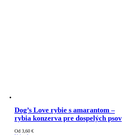
si
môžete
vybrať
na
stránke
produktu
Dog’s Love rybie s amarantom –
rybia konzerva pre dospelých psov
Od
3,60
€