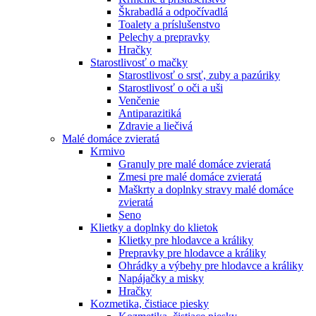
Škrabadlá a odpočívadlá
Toalety а príslušenstvo
Pelechy a prepravky
Hračky
Starostlivosť o mačky
Starostlivosť o srsť, zuby a pazúriky
Starostlivosť o oči a uši
Venčenie
Antiparazitiká
Zdravie a liečivá
Malé domáce zvieratá
Krmivo
Granuly pre malé domáce zvieratá
Zmesi pre malé domáce zvieratá
Maškrty a doplnky stravy malé domáce
zvieratá
Seno
Klietky a doplnky do klietok
Klietky pre hlodavce a králiky
Prepravky pre hlodavce a králiky
Ohrádky a výbehy pre hlodavce a králiky
Napájačky a misky
Hračky
Kozmetika, čistiace piesky