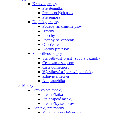
Krmivo pre psy
Pre šteniatka
Pre dospelých psov
Pre seniora
Doplnky pre psy
Potreby na kŕmenie psov
Hračky
Pelechy
Potreby na venčenie
Oblečenie
Kočíky pre psov
Starostlivosť o psy
Starostlivosť o srsť, zuby a pazúriky
Cestovanie so psom
Čistá domácnosť
Výcvikové a športové pomôcky
Zdravie a liečivá
Antiparazitiká
Mačky
Krmivo pre mačky
Pre mačiatka
Pre dospelé mačky
Pre mačky seniorov
Doplnky pre mačky
Krmenie a prislušenstvo