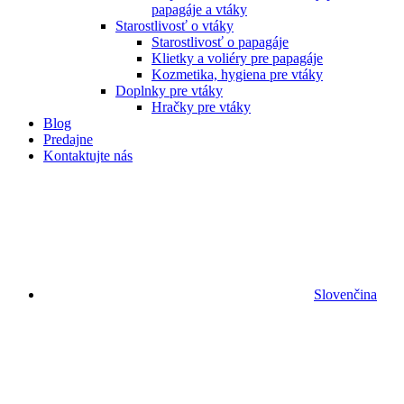
papagáje a vtáky
Starostlivosť o vtáky
Starostlivosť o papagáje
Klietky a voliéry pre papagáje
Kozmetika, hygiena pre vtáky
Doplnky pre vtáky
Hračky pre vtáky
Blog
Predajne
Kontaktujte nás
Slovenčina