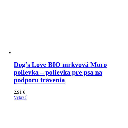
Dog’s Love BIO mrkvová Moro
polievka – polievka pre psa na
podporu trávenia
2,91
€
Vybrať
Tento
výrobok
má
viacero
variantov.
Varianty