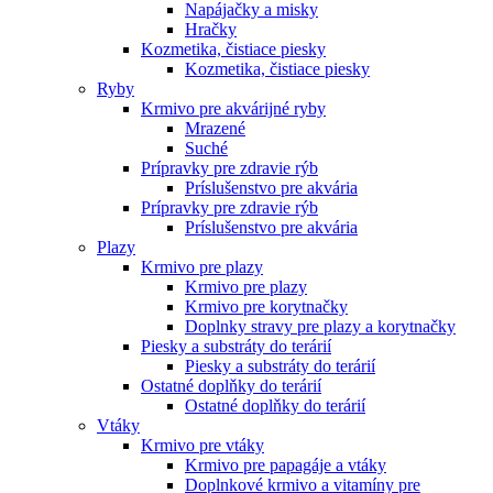
Napájačky a misky
Hračky
Kozmetika, čistiace piesky
Kozmetika, čistiace piesky
Ryby
Krmivo pre akvárijné ryby
Mrazené
Suché
Prípravky pre zdravie rýb
Príslušenstvo pre akvária
Prípravky pre zdravie rýb
Príslušenstvo pre akvária
Plazy
Krmivo pre plazy
Krmivo pre plazy
Krmivo pre korytnačky
Doplnky stravy pre plazy a korytnačky
Piesky a substráty do terárií
Piesky a substráty do terárií
Ostatné doplňky do terárií
Ostatné doplňky do terárií
Vtáky
Krmivo pre vtáky
Krmivo pre papagáje a vtáky
Doplnkové krmivo a vitamíny pre