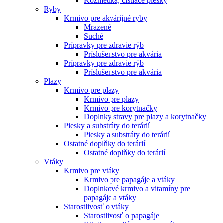
Kozmetika, čistiace piesky
Ryby
Krmivo pre akvárijné ryby
Mrazené
Suché
Prípravky pre zdravie rýb
Príslušenstvo pre akvária
Prípravky pre zdravie rýb
Príslušenstvo pre akvária
Plazy
Krmivo pre plazy
Krmivo pre plazy
Krmivo pre korytnačky
Doplnky stravy pre plazy a korytnačky
Piesky a substráty do terárií
Piesky a substráty do terárií
Ostatné doplňky do terárií
Ostatné doplňky do terárií
Vtáky
Krmivo pre vtáky
Krmivo pre papagáje a vtáky
Doplnkové krmivo a vitamíny pre
papagáje a vtáky
Starostlivosť o vtáky
Starostlivosť o papagáje