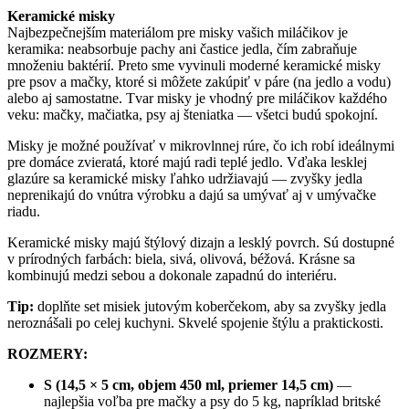
Keramická
Keramické misky
miska
Najbezpečnejším materiálom pre misky vašich miláčikov je
olivová
keramika: neabsorbuje pachy ani častice jedla, čím zabraňuje
množeniu baktérií. Preto sme vyvinuli moderné keramické misky
pre psov a mačky, ktoré si môžete zakúpiť v páre (na jedlo a vodu)
alebo aj samostatne. Tvar misky je vhodný pre miláčikov každého
veku: mačky, mačiatka, psy aj šteniatka — všetci budú spokojní.
Misky je možné používať v mikrovlnnej rúre, čo ich robí ideálnymi
pre domáce zvieratá, ktoré majú radi teplé jedlo. Vďaka lesklej
glazúre sa keramické misky ľahko udržiavajú — zvyšky jedla
neprenikajú do vnútra výrobku a dajú sa umývať aj v umývačke
riadu.
Keramické misky majú štýlový dizajn a lesklý povrch. Sú dostupné
v prírodných farbách: biela, sivá, olivová, béžová. Krásne sa
kombinujú medzi sebou a dokonale zapadnú do interiéru.
Tip:
doplňte set misiek jutovým koberčekom, aby sa zvyšky jedla
neroznášali po celej kuchyni. Skvelé spojenie štýlu a praktickosti.
ROZMERY:
S (14,5 × 5 cm, objem 450 ml, priemer 14,5 cm)
—
najlepšia voľba pre mačky a psy do 5 kg, napríklad britské