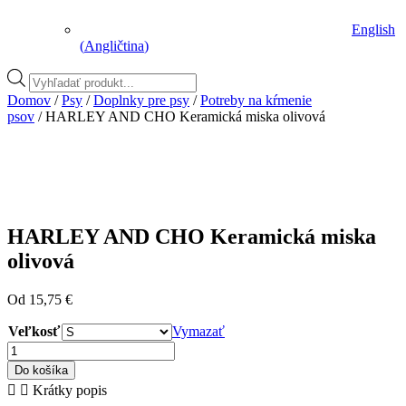
English
(
Angličtina
)
Vyhľadávanie
produktov
Domov
/
Psy
/
Doplnky pre psy
/
Potreby na kŕmenie
psov
/ HARLEY AND CHO Keramická miska olivová
HARLEY AND CHO Keramická miska
olivová
Od
15,75
€
Veľkosť
Vymazať
množstvo
HARLEY
Do košíka
AND
Krátky popis
CHO