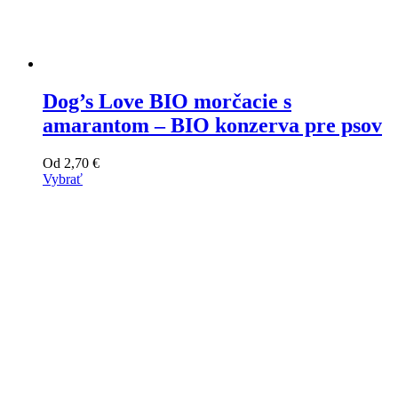
Dog’s Love BIO morčacie s
amarantom – BIO konzerva pre psov
Od
2,70
€
Vybrať
Tento
výrobok
má
viacero
variantov.
Varianty
si
môžete
vybrať
na
stránke
produktu