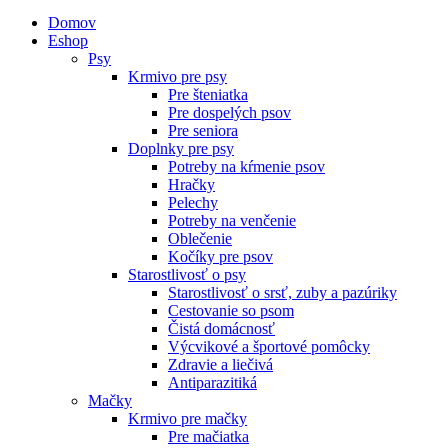
Domov
Eshop
Psy
Krmivo pre psy
Pre šteniatka
Pre dospelých psov
Pre seniora
Doplnky pre psy
Potreby na kŕmenie psov
Hračky
Pelechy
Potreby na venčenie
Oblečenie
Kočíky pre psov
Starostlivosť o psy
Starostlivosť o srsť, zuby a pazúriky
Cestovanie so psom
Čistá domácnosť
Výcvikové a športové pomôcky
Zdravie a liečivá
Antiparazitiká
Mačky
Krmivo pre mačky
Pre mačiatka