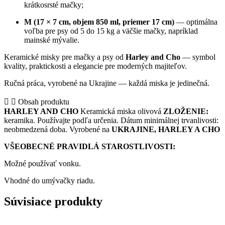
krátkosrsté mačky;
M (17 × 7 cm, objem 850 ml, priemer 17 cm)
— optimálna
voľba pre psy od 5 do 15 kg a väčšie mačky, napríklad
mainské mývalie.
Keramické misky pre mačky a psy od
Harley and Cho
— symbol
kvality, praktickosti a elegancie pre moderných majiteľov.
Ručná práca, vyrobené na Ukrajine — každá miska je jedinečná.
Obsah produktu
HARLEY AND CHO
Keramická miska olivová
ZLOŽENIE:
keramika. Používajte podľa určenia. Dátum minimálnej trvanlivosti:
neobmedzená doba. Vyrobené na
UKRAJINE, HARLEY A CHO
VŠEOBECNÉ PRAVIDLÁ STAROSTLIVOSTI:
Možné používať vonku.
Vhodné do umývačky riadu.
Súvisiace produkty