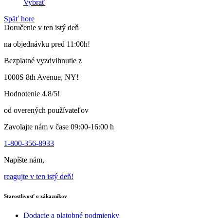
Vybrať
Tento
Späť hore
výrobok
Doručenie v ten istý deň
má
viacero
na objednávku pred 11:00h!
variantov.
Varianty
Bezplatné vyzdvihnutie z
si
môžete
1000S 8th Avenue, NY!
vybrať
na
Hodnotenie 4.8/5!
stránke
produktu
od overených používateľov
Zavolajte nám v čase 09:00-16:00 h
1-800-356-8933
Napíšte nám,
reagujte v ten istý deň!
Starostlivosť o zákazníkov
Dodacie a platobné podmienky