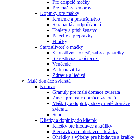
Pre dospelé mačky
Pre mačky seniorov
Doplnky pre mačky
Krmenie a prislušenstvo
Škrabadlá a odpočívadlá
Toalety а príslušenstvo
Pelechy a prepravky
Hračky
Starostlivosť o mačky
Starostlivosť o srsť, zuby a pazúriky
Starostlivosť o oči a uši
Venčenie
Antiparazitiká
Zdravie a liečivá
Malé domáce zvieratá
Krmivo
Granuly pre malé domáce zvieratá
Zmesi pre malé domáce zvieratá
Maškrty a doplnky stravy malé domáce
zvieratá
Seno
Klietky a doplnky do klietok
Klietky pre hlodavce a králiky
Prepravky pre hlodavce a králiky
Ohrádky a výbehy pre hlodavce a králiky