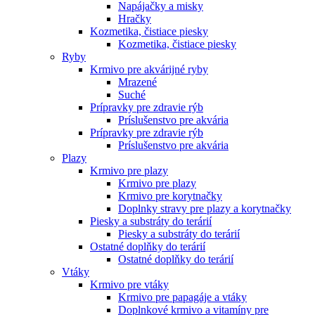
Napájačky a misky
Hračky
Kozmetika, čistiace piesky
Kozmetika, čistiace piesky
Ryby
Krmivo pre akvárijné ryby
Mrazené
Suché
Prípravky pre zdravie rýb
Príslušenstvo pre akvária
Prípravky pre zdravie rýb
Príslušenstvo pre akvária
Plazy
Krmivo pre plazy
Krmivo pre plazy
Krmivo pre korytnačky
Doplnky stravy pre plazy a korytnačky
Piesky a substráty do terárií
Piesky a substráty do terárií
Ostatné doplňky do terárií
Ostatné doplňky do terárií
Vtáky
Krmivo pre vtáky
Krmivo pre papagáje a vtáky
Doplnkové krmivo a vitamíny pre