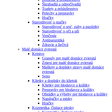
Škrabadlá a odpočívadlá
Toalety а príslušenstvo
Pelechy a prepravky
Hračky
Starostlivosť o mačky
Starostlivosť o srsť, zuby a pazúriky
Starostlivosť o oči a uši
Venčenie
Antiparazitiká
Zdravie a liečivá
Malé domáce zvieratá
Krmivo
Granuly pre malé domáce zvieratá
Zmesi pre malé domáce zvieratá
Maškrty a doplnky stravy malé domáce
zvieratá
Seno
Klietky a doplnky do klietok
Klietky pre hlodavce a králiky
Prepravky pre hlodavce a králiky
Ohrádky a výbehy pre hlodavce a králiky
Napájačky a misky
Hračky
Kozmetika, čistiace piesky