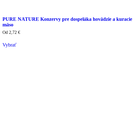
PURE NATURE Konzervy pre dospeláka hovädzie a kuracie
mäso
Od
2,72
€
Vybrať
Tento
výrobok
má
viacero
variantov.
Varianty
si
môžete
vybrať
na
stránke
produktu