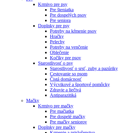
Krmivo pre psy
Pre šteniatka
Pre dospelých psov
Pre seniora
Doplnky pre psy
Potreby na kŕmenie psov
Hračky
Pelechy
Potreby na venčenie
Oblečenie
Kočíky pre psov
Starostlivosť o psy
Starostlivosť o srsť, zuby a pazúriky
Cestovanie so psom
Čistá domácnosť
Výcvikové a športové pomôcky
Zdravie a liečivá
Antiparazitiká
Mačky
Krmivo pre mačky
Pre mačiatka
Pre dospelé mačky
Pre mačky seniorov
Doplnky pre mačky
Krmenie a prislušenstvo