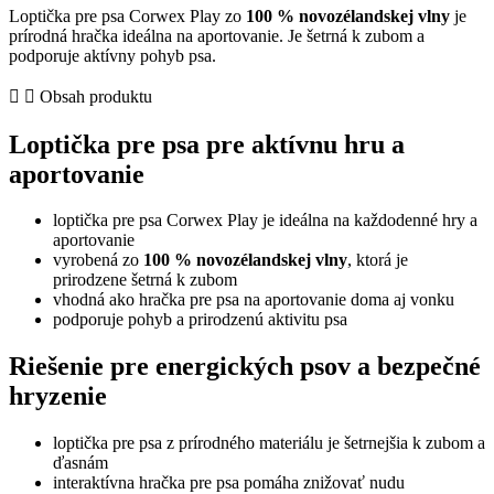
psa
Loptička pre psa Corwex Play zo
100 % novozélandskej vlny
je
z
prírodná hračka ideálna na aportovanie. Je šetrná k zubom a
vlny
podporuje aktívny pohyb psa.
–
prírodná
Obsah produktu
hračka
na
Loptička pre psa pre aktívnu hru a
aportovanie
aportovanie
loptička pre psa Corwex Play je ideálna na každodenné hry a
aportovanie
vyrobená zo
100 % novozélandskej vlny
, ktorá je
prirodzene šetrná k zubom
vhodná ako hračka pre psa na aportovanie doma aj vonku
podporuje pohyb a prirodzenú aktivitu psa
Riešenie pre energických psov a bezpečné
hryzenie
loptička pre psa z prírodného materiálu je šetrnejšia k zubom a
ďasnám
interaktívna hračka pre psa pomáha znižovať nudu