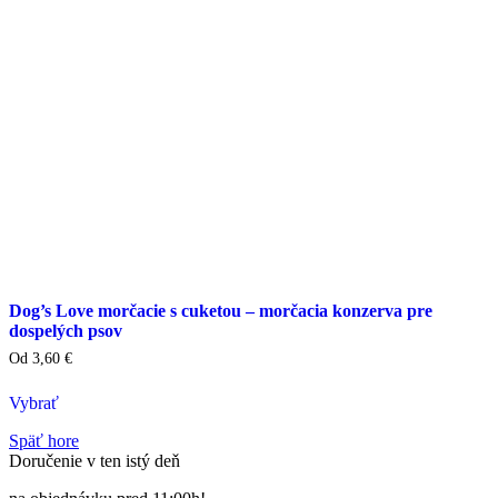
stránke
produktu
Dog’s Love morčacie s cuketou – morčacia konzerva pre
dospelých psov
Od
3,60
€
Vybrať
Tento
Späť hore
výrobok
Doručenie v ten istý deň
má
viacero