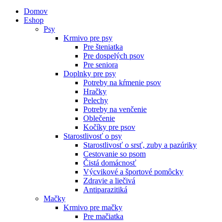
Domov
Eshop
Psy
Krmivo pre psy
Pre šteniatka
Pre dospelých psov
Pre seniora
Doplnky pre psy
Potreby na kŕmenie psov
Hračky
Pelechy
Potreby na venčenie
Oblečenie
Kočíky pre psov
Starostlivosť o psy
Starostlivosť o srsť, zuby a pazúriky
Cestovanie so psom
Čistá domácnosť
Výcvikové a športové pomôcky
Zdravie a liečivá
Antiparazitiká
Mačky
Krmivo pre mačky
Pre mačiatka