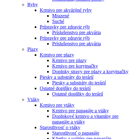
Ryby
Krmivo pre akvárijné ryby
Mrazené
Suché
Prípravky pre zdravie rýb
Príslušenstvo pre akvária
Prípravky pre zdravie rýb
Príslušenstvo pre akvária
Plazy
Krmivo pre plazy
Krmivo pre plazy
Krmivo pre korytnačky
Doplnky stravy pre plazy a korytnačky
Piesky a substráty do terárií
Piesky a substráty do terárií
Ostatné doplňky do terárií
Ostatné doplňky do terárií
Vtáky
Krmivo pre vtáky
Krmivo pre papagáje a vtáky
Doplnkové krmivo a vitamíny pre
papagáje a vtáky
Starostlivosť o vtáky
Starostlivosť o papagáje
Klietky a voliéry pre papagáje