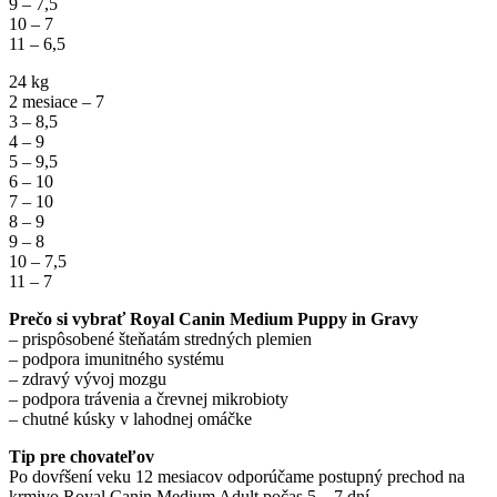
9 – 7,5
10 – 7
11 – 6,5
24 kg
2 mesiace – 7
3 – 8,5
4 – 9
5 – 9,5
6 – 10
7 – 10
8 – 9
9 – 8
10 – 7,5
11 – 7
Prečo si vybrať Royal Canin Medium Puppy in Gravy
– prispôsobené šteňatám stredných plemien
– podpora imunitného systému
– zdravý vývoj mozgu
– podpora trávenia a črevnej mikrobioty
– chutné kúsky v lahodnej omáčke
Tip pre chovateľov
Po dovŕšení veku 12 mesiacov odporúčame postupný prechod na
krmivo Royal Canin Medium Adult počas 5 – 7 dní.