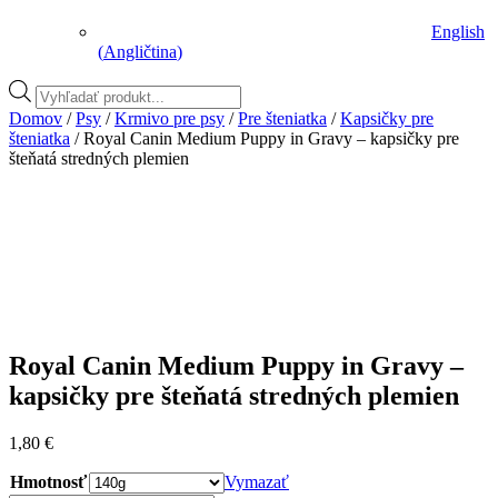
English
(
Angličtina
)
Vyhľadávanie
produktov
Domov
/
Psy
/
Krmivo pre psy
/
Pre šteniatka
/
Kapsičky pre
šteniatka
/ Royal Canin Medium Puppy in Gravy – kapsičky pre
šteňatá stredných plemien
Royal Canin Medium Puppy in Gravy –
kapsičky pre šteňatá stredných plemien
1,80
€
Hmotnosť
Vymazať