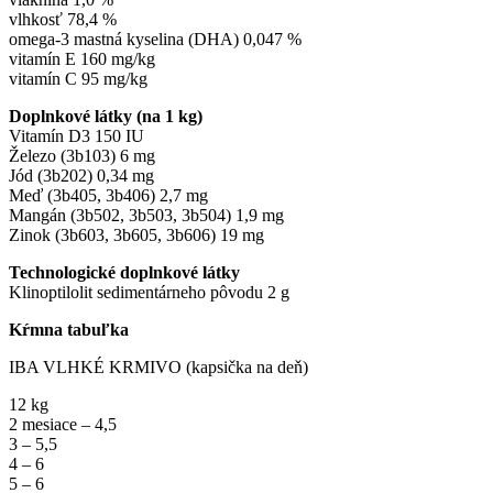
vlhkosť 78,4 %
omega-3 mastná kyselina (DHA) 0,047 %
vitamín E 160 mg/kg
vitamín C 95 mg/kg
Doplnkové látky (na 1 kg)
Vitamín D3 150 IU
Železo (3b103) 6 mg
Jód (3b202) 0,34 mg
Meď (3b405, 3b406) 2,7 mg
Mangán (3b502, 3b503, 3b504) 1,9 mg
Zinok (3b603, 3b605, 3b606) 19 mg
Technologické doplnkové látky
Klinoptilolit sedimentárneho pôvodu 2 g
Kŕmna tabuľka
IBA VLHKÉ KRMIVO (kapsička na deň)
12 kg
2 mesiace – 4,5
3 – 5,5
4 – 6
5 – 6