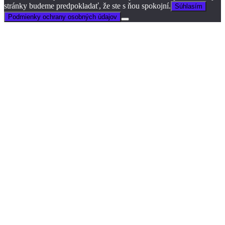
stránky budeme predpokladať, že ste s ňou spokojní.
Súhlasím
Podmienky ochrany osobných údajov