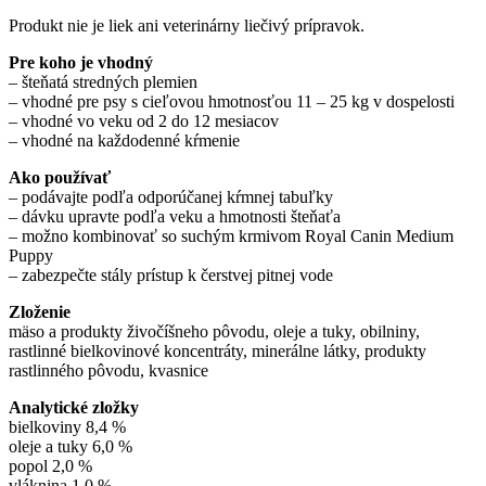
Produkt nie je liek ani veterinárny liečivý prípravok.
Pre koho je vhodný
– šteňatá stredných plemien
– vhodné pre psy s cieľovou hmotnosťou 11 – 25 kg v dospelosti
– vhodné vo veku od 2 do 12 mesiacov
– vhodné na každodenné kŕmenie
Ako používať
– podávajte podľa odporúčanej kŕmnej tabuľky
– dávku upravte podľa veku a hmotnosti šteňaťa
– možno kombinovať so suchým krmivom Royal Canin Medium
Puppy
– zabezpečte stály prístup k čerstvej pitnej vode
Zloženie
mäso a produkty živočíšneho pôvodu, oleje a tuky, obilniny,
rastlinné bielkovinové koncentráty, minerálne látky, produkty
rastlinného pôvodu, kvasnice
Analytické zložky
bielkoviny 8,4 %
oleje a tuky 6,0 %
popol 2,0 %
vláknina 1,0 %