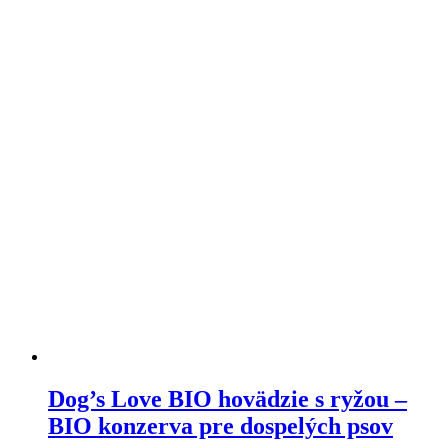
variantov.
Varianty
si
môžete
vybrať
na
stránke
produktu
Dog’s Love BIO hovädzie s ryžou –
BIO konzerva pre dospelých psov