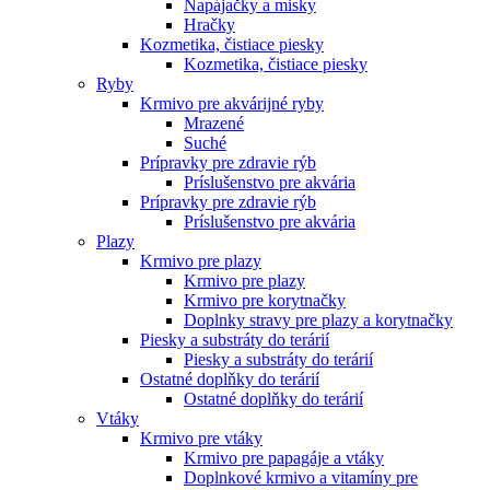
Napájačky a misky
Hračky
Kozmetika, čistiace piesky
Kozmetika, čistiace piesky
Ryby
Krmivo pre akvárijné ryby
Mrazené
Suché
Prípravky pre zdravie rýb
Príslušenstvo pre akvária
Prípravky pre zdravie rýb
Príslušenstvo pre akvária
Plazy
Krmivo pre plazy
Krmivo pre plazy
Krmivo pre korytnačky
Doplnky stravy pre plazy a korytnačky
Piesky a substráty do terárií
Piesky a substráty do terárií
Ostatné doplňky do terárií
Ostatné doplňky do terárií
Vtáky
Krmivo pre vtáky
Krmivo pre papagáje a vtáky
Doplnkové krmivo a vitamíny pre