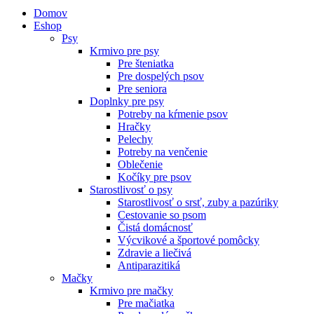
Domov
Eshop
Psy
Krmivo pre psy
Pre šteniatka
Pre dospelých psov
Pre seniora
Doplnky pre psy
Potreby na kŕmenie psov
Hračky
Pelechy
Potreby na venčenie
Oblečenie
Kočíky pre psov
Starostlivosť o psy
Starostlivosť o srsť, zuby a pazúriky
Cestovanie so psom
Čistá domácnosť
Výcvikové a športové pomôcky
Zdravie a liečivá
Antiparazitiká
Mačky
Krmivo pre mačky
Pre mačiatka