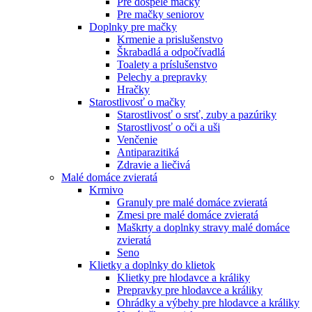
Pre dospelé mačky
Pre mačky seniorov
Doplnky pre mačky
Krmenie a prislušenstvo
Škrabadlá a odpočívadlá
Toalety а príslušenstvo
Pelechy a prepravky
Hračky
Starostlivosť o mačky
Starostlivosť o srsť, zuby a pazúriky
Starostlivosť o oči a uši
Venčenie
Antiparazitiká
Zdravie a liečivá
Malé domáce zvieratá
Krmivo
Granuly pre malé domáce zvieratá
Zmesi pre malé domáce zvieratá
Maškrty a doplnky stravy malé domáce
zvieratá
Seno
Klietky a doplnky do klietok
Klietky pre hlodavce a králiky
Prepravky pre hlodavce a králiky
Ohrádky a výbehy pre hlodavce a králiky