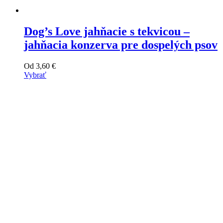
Dog’s Love jahňacie s tekvicou –
jahňacia konzerva pre dospelých psov
Od
3,60
€
Vybrať
Tento
výrobok
má
viacero
variantov.
Varianty
si
môžete
vybrať
na
stránke
produktu