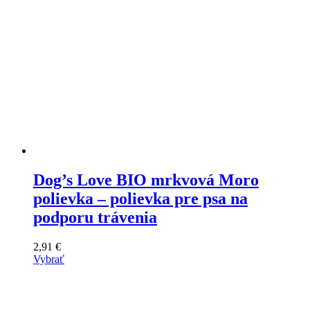
Dog’s Love BIO mrkvová Moro
polievka – polievka pre psa na
podporu trávenia
2,91
€
Vybrať
Tento
výrobok
má
viacero