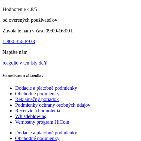
vybrať
na
Hodnotenie 4.8/5!
stránke
produktu
od overených používateľov
Zavolajte nám v čase 09:00-16:00 h
1-800-356-8933
Napíšte nám,
reagujte v ten istý deň!
Starostlivosť o zákazníkov
Dodacie a platobné podmienky
Obchodné podmienky
Reklamačný poriadok
Podmienky ochrany osobných údajov
Recenzie a hodnotenia
Whistleblowing
Vernostný program HiCoin
Dodacie a platobné podmienky
Obchodné podmienky