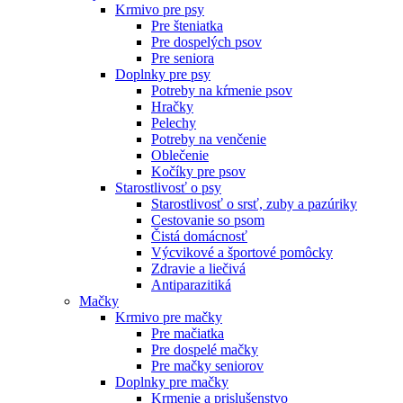
Krmivo pre psy
Pre šteniatka
Pre dospelých psov
Pre seniora
Doplnky pre psy
Potreby na kŕmenie psov
Hračky
Pelechy
Potreby na venčenie
Oblečenie
Kočíky pre psov
Starostlivosť o psy
Starostlivosť o srsť, zuby a pazúriky
Cestovanie so psom
Čistá domácnosť
Výcvikové a športové pomôcky
Zdravie a liečivá
Antiparazitiká
Mačky
Krmivo pre mačky
Pre mačiatka
Pre dospelé mačky
Pre mačky seniorov
Doplnky pre mačky
Krmenie a prislušenstvo