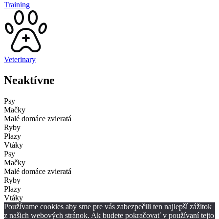
Training
Veterinary
Neaktívne
Psy
Mačky
Malé domáce zvieratá
Ryby
Plazy
Vtáky
Psy
Mačky
Malé domáce zvieratá
Ryby
Plazy
Vtáky
Používame cookies aby sme pre vás zabezpečili ten najlepší zážitok
z našich webových stránok. Ak budete pokračovať v používaní tejto