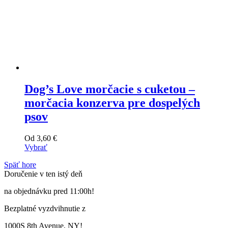
Dog’s Love morčacie s cuketou –
morčacia konzerva pre dospelých
psov
Od
3,60
€
Vybrať
Tento
Späť hore
výrobok
Doručenie v ten istý deň
má
viacero
na objednávku pred 11:00h!
variantov.
Varianty
Bezplatné vyzdvihnutie z
si
môžete
1000S 8th Avenue, NY!