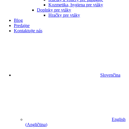
Kozmetika, hygiena pre vtáky
Doplnky pre vtáky
Hračky pre vtáky
Blog
Predajne
Kontaktujte nás
Slovenčina
English
(
Angličtina
)