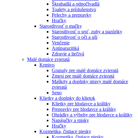
Škrabadlá a odpočívadlá
Toalety а príslušenstvo
Pelechy a prepravky
Hračky
Starostlivosť o mačky
Starostlivosť o srsť, zuby a pazúriky
Starostlivosť o oči a uši
Venčenie
Antiparazitiká
Zdravie a liečivá
Malé domáce zvieratá
Krmivo
Granuly pre malé domáce zvieratá
Zmesi pre malé domáce zvieratá
Maškrty a doplnky stravy malé domáce
zvieratá
Seno
Klietky a doplnky do klietok
Klietky pre hlodavce a králiky
Prepravky pre hlodavce a králiky
Ohrádky a výbehy pre hlodavce a králiky
Napájačky a misky
Hračky
Kozmetika, čistiace piesky
Kozmetika, čistiace piesky