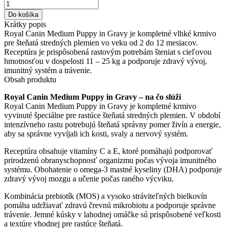
množstvo
Royal
Do košíka
Canin
Krátky popis
Medium
Royal Canin Medium Puppy in Gravy je kompletné vlhké krmivo
Puppy
pre šteňatá stredných plemien vo veku od 2 do 12 mesiacov.
in
Receptúra je prispôsobená rastovým potrebám šteniat s cieľovou
Gravy
hmotnosťou v dospelosti 11 – 25 kg a podporuje zdravý vývoj,
–
imunitný systém a trávenie.
kapsičky
Obsah produktu
pre
šteňatá
Royal Canin Medium Puppy in Gravy – na čo slúži
stredných
Royal Canin Medium Puppy in Gravy je kompletné krmivo
plemien
vyvinuté špeciálne pre rastúce šteňatá stredných plemien. V období
intenzívneho rastu potrebujú šteňatá správny pomer živín a energie,
aby sa správne vyvíjali ich kosti, svaly a nervový systém.
Receptúra obsahuje vitamíny C a E, ktoré pomáhajú podporovať
prirodzenú obranyschopnosť organizmu počas vývoja imunitného
systému. Obohatenie o omega-3 mastné kyseliny (DHA) podporuje
zdravý vývoj mozgu a učenie počas raného výcviku.
Kombinácia prebiotík (MOS) a vysoko stráviteľných bielkovín
pomáha udržiavať zdravú črevnú mikrobiotu a podporuje správne
trávenie. Jemné kúsky v lahodnej omáčke sú prispôsobené veľkosti
a textúre vhodnej pre rastúce šteňatá.