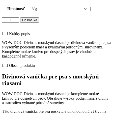
Hmotnosť
množstvo
Do košíka
WOW
DOG
Divina
Krátky popis
s
morskými
WOW DOG Divina s morskými riasami je divinová vanička pre psa
riasami
s vysokým podielom mäsa a kvalitnými prírodnými surovinami.
–
Kompletné mokré krmivo pre dospelých psov je vhodné na
divinová
každodenné kŕmenie.
vanička
pre
Obsah produktu
psa
Divinová vanička pre psa s morskými
riasami
WOW DOG Divina s morskými riasami je kompletné mokré
krmivo pre dospelých psov. Obsahuje vysoký podiel mäsa z diviny
a starostlivo vybrané prírodné suroviny.
Táto divinová vanička pre psa poskytuje plnohodnotnú výživu na