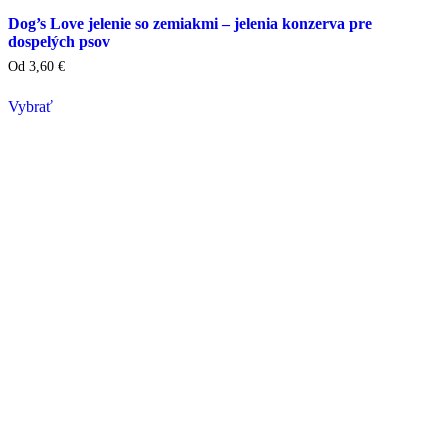
Dog’s Love jelenie so zemiakmi – jelenia konzerva pre
dospelých psov
Od
3,60
€
Vybrať
Tento
výrobok
má
viacero
variantov.
Varianty
si
môžete
vybrať
na
stránke
produktu