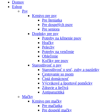
Domov
Eshop
Psy
Krmivo pre psy
Pre šteniatka
Pre dospelých psov
Pre seniora
Doplnky pre psy
Potreby na kŕmenie psov
Hračky
Pelechy
Potreby na venčenie
Oblečenie
Kočíky pre psov
Starostlivosť o psy
Starostlivosť o srsť, zuby a pazúriky
Cestovanie so psom
Čistá domácnosť
Výcvikové a športové pomôcky
Zdravie a liečivá
Antiparazitiká
Mačky
Krmivo pre mačky
Pre mačiatka
Pre dospelé mačky