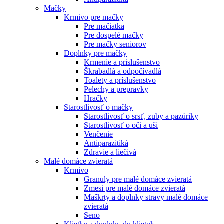
Mačky
Krmivo pre mačky
Pre mačiatka
Pre dospelé mačky
Pre mačky seniorov
Doplnky pre mačky
Krmenie a prislušenstvo
Škrabadlá a odpočívadlá
Toalety а príslušenstvo
Pelechy a prepravky
Hračky
Starostlivosť o mačky
Starostlivosť o srsť, zuby a pazúriky
Starostlivosť o oči a uši
Venčenie
Antiparazitiká
Zdravie a liečivá
Malé domáce zvieratá
Krmivo
Granuly pre malé domáce zvieratá
Zmesi pre malé domáce zvieratá
Maškrty a doplnky stravy malé domáce
zvieratá
Seno