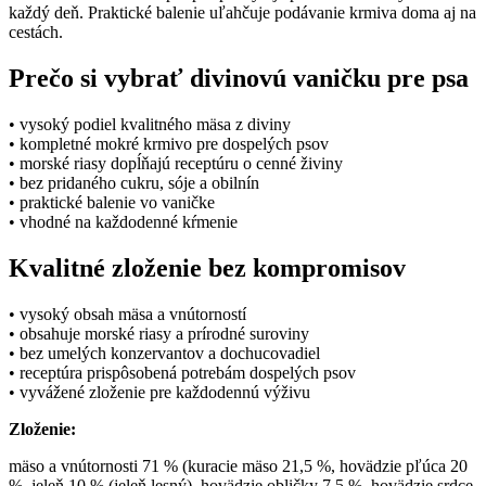
každý deň. Praktické balenie uľahčuje podávanie krmiva doma aj na
cestách.
Prečo si vybrať divinovú vaničku pre psa
• vysoký podiel kvalitného mäsa z diviny
• kompletné mokré krmivo pre dospelých psov
• morské riasy dopĺňajú receptúru o cenné živiny
• bez pridaného cukru, sóje a obilnín
• praktické balenie vo vaničke
• vhodné na každodenné kŕmenie
Kvalitné zloženie bez kompromisov
• vysoký obsah mäsa a vnútorností
• obsahuje morské riasy a prírodné suroviny
• bez umelých konzervantov a dochucovadiel
• receptúra prispôsobená potrebám dospelých psov
• vyvážené zloženie pre každodennú výživu
Zloženie:
mäso a vnútornosti 71 % (kuracie mäso 21,5 %, hovädzie pľúca 20
%, jeleň 10 % (jeleň lesný), hovädzie obličky 7,5 %, hovädzie srdce