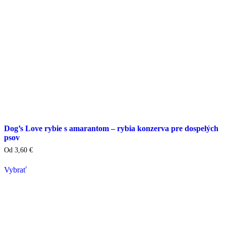
Dog’s Love rybie s amarantom – rybia konzerva pre dospelých
psov
Od
3,60
€
Vybrať
Tento
výrobok
má
viacero
variantov.
Varianty