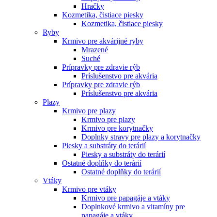
Hračky
Kozmetika, čistiace piesky
Kozmetika, čistiace piesky
Ryby
Krmivo pre akvárijné ryby
Mrazené
Suché
Prípravky pre zdravie rýb
Príslušenstvo pre akvária
Prípravky pre zdravie rýb
Príslušenstvo pre akvária
Plazy
Krmivo pre plazy
Krmivo pre plazy
Krmivo pre korytnačky
Doplnky stravy pre plazy a korytnačky
Piesky a substráty do terárií
Piesky a substráty do terárií
Ostatné doplňky do terárií
Ostatné doplňky do terárií
Vtáky
Krmivo pre vtáky
Krmivo pre papagáje a vtáky
Doplnkové krmivo a vitamíny pre
papagáje a vtáky