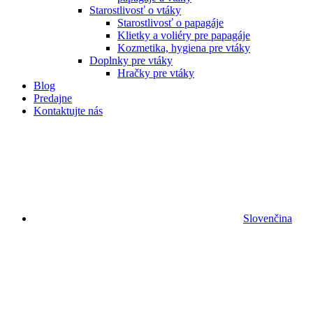
Starostlivosť o vtáky
Starostlivosť o papagáje
Klietky a voliéry pre papagáje
Kozmetika, hygiena pre vtáky
Doplnky pre vtáky
Hračky pre vtáky
Blog
Predajne
Kontaktujte nás
Slovenčina