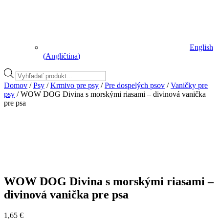
English
(
Angličtina
)
Vyhľadávanie
produktov
Domov
/
Psy
/
Krmivo pre psy
/
Pre dospelých psov
/
Vaničky pre
psy
/ WOW DOG Divina s morskými riasami – divinová vanička
pre psa
WOW DOG Divina s morskými riasami –
divinová vanička pre psa
1,65
€