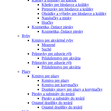
Klietky a doplnky do klietok
Klietky pre hlodavce a králiky
Prepravky pre hlodavce a králiky
Ohrádky a výbehy pre hlodavce a králiky
Napájačky a misky
Hračky
Kozmetika, čistiace piesky
Kozmetika, čistiace piesky
Ryby
Krmivo pre akvárijné ryby
Mrazené
Suché
Prípravky pre zdravie rýb
Príslušenstvo pre akvária
Prípravky pre zdravie rýb
Príslušenstvo pre akvária
Plazy
Krmivo pre plazy
Krmivo pre plazy
Krmivo pre korytnačky
Doplnky stravy pre plazy a korytnačky
Piesky a substráty do terárií
Piesky a substráty do terárií
Ostatné doplňky do terárií
Ostatné doplňky do terárií