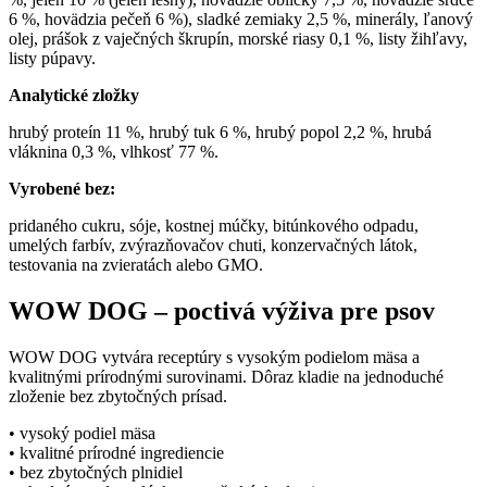
6 %, hovädzia pečeň 6 %), sladké zemiaky 2,5 %, minerály, ľanový
olej, prášok z vaječných škrupín, morské riasy 0,1 %, listy žihľavy,
listy púpavy.
Analytické zložky
hrubý proteín 11 %, hrubý tuk 6 %, hrubý popol 2,2 %, hrubá
vláknina 0,3 %, vlhkosť 77 %.
Vyrobené bez:
pridaného cukru, sóje, kostnej múčky, bitúnkového odpadu,
umelých farbív, zvýrazňovačov chuti, konzervačných látok,
testovania na zvieratách alebo GMO.
WOW DOG – poctivá výživa pre psov
WOW DOG vytvára receptúry s vysokým podielom mäsa a
kvalitnými prírodnými surovinami. Dôraz kladie na jednoduché
zloženie bez zbytočných prísad.
• vysoký podiel mäsa
• kvalitné prírodné ingrediencie
• bez zbytočných plnidiel