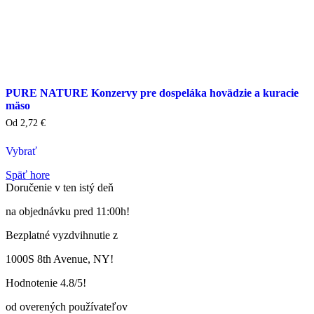
PURE NATURE Konzervy pre dospeláka hovädzie a kuracie
mäso
Od
2,72
€
Vybrať
Tento
Späť hore
výrobok
Doručenie v ten istý deň
má
viacero
na objednávku pred 11:00h!
variantov.
Varianty
Bezplatné vyzdvihnutie z
si
môžete
1000S 8th Avenue, NY!
vybrať
na
Hodnotenie 4.8/5!
stránke
produktu
od overených používateľov