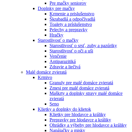
Pre mačky seniorov
Doplnky pre mačky
Krmenie a prislušenstvo
Škrabadlá a odpočívadlá
Toalety а príslušenstvo
Pelechy a prepravky
Hračky
Starostlivosť o mačky
Starostlivosť o srsť, zuby a pazúriky
Starostlivosť o oči a uši
Venčenie
Antiparazitiká
Zdravie a liečivá
Malé domáce zvieratá
Krmivo
Granuly pre malé domáce zvieratá
Zmesi pre malé domáce zvieratá
Maškrty a doplnky stravy malé domáce
zvieratá
Seno
Klietky a doplnky do klietok
Klietky pre hlodavce a králiky
Prepravky pre hlodavce a králiky
Ohrádky a výbehy pre hlodavce a králiky
Napájačky a misky