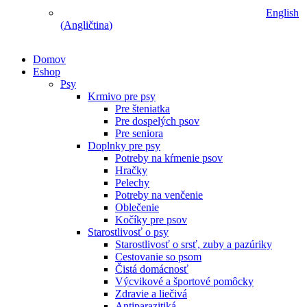
English
(
Angličtina
)
Domov
Eshop
Psy
Krmivo pre psy
Pre šteniatka
Pre dospelých psov
Pre seniora
Doplnky pre psy
Potreby na kŕmenie psov
Hračky
Pelechy
Potreby na venčenie
Oblečenie
Kočíky pre psov
Starostlivosť o psy
Starostlivosť o srsť, zuby a pazúriky
Cestovanie so psom
Čistá domácnosť
Výcvikové a športové pomôcky
Zdravie a liečivá
Antiparazitiká