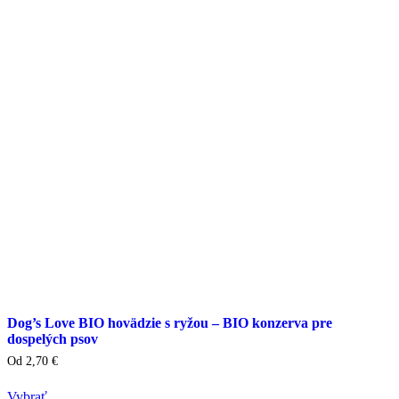
si
môžete
vybrať
na
stránke
produktu
Dog’s Love BIO hovädzie s ryžou – BIO konzerva pre
dospelých psov
Od
2,70
€
Vybrať