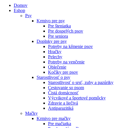
Domov
Eshop
Psy
Krmivo pre psy
Pre šteniatka
Pre dospelých psov
Pre seniora
Doplnky pre psy
Potreby na kŕmenie psov
Hračky
Pelechy
Potreby na venčenie
Oblečenie
Kočíky pre psov
Starostlivosť o psy
Starostlivosť o srsť, zuby a pazúriky
Cestovanie so psom
Čistá domácnosť
Výcvikové a športové pomôcky
Zdravie a liečivá
Antiparazitiká
Mačky
Krmivo pre mačky
Pre mačiatka