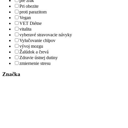
pre zrak
Pri obezite
proti parazitom
Vegan
VET Diétne
vitalita
vyberavé stravovacie návyky
Vylučovanie chlpov
vývoj mozgu
Žalúdok a črevá
Zdravie ústnej dutiny
zmiernenie stresu
Značka