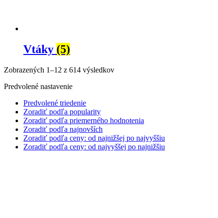
Vtáky
(5)
Zobrazených 1–12 z 614 výsledkov
Predvolené nastavenie
Predvolené triedenie
Zoradiť podľa popularity
Zoradiť podľa priemerného hodnotenia
Zoradiť podľa najnovších
Zoradiť podľa ceny: od najnižšej po najvyššiu
Zoradiť podľa ceny: od najvyššej po najnižšiu