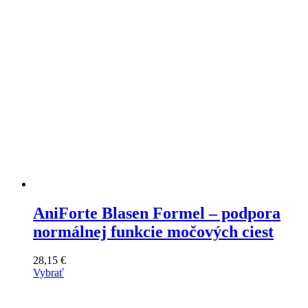
na
stránke
produktu
AniForte Blasen Formel – podpora
normálnej funkcie močových ciest
28,15
€
Vybrať
Tento
výrobok