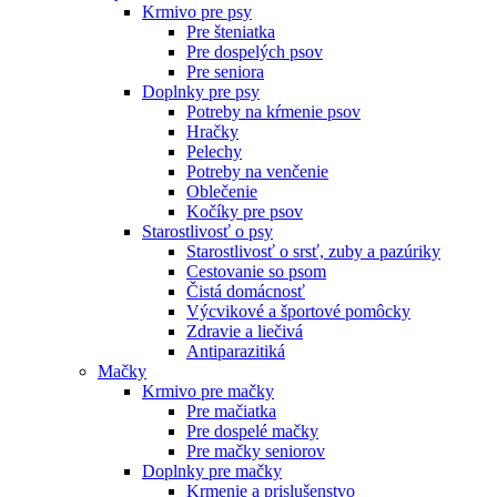
Krmivo pre psy
Pre šteniatka
Pre dospelých psov
Pre seniora
Doplnky pre psy
Potreby na kŕmenie psov
Hračky
Pelechy
Potreby na venčenie
Oblečenie
Kočíky pre psov
Starostlivosť o psy
Starostlivosť o srsť, zuby a pazúriky
Cestovanie so psom
Čistá domácnosť
Výcvikové a športové pomôcky
Zdravie a liečivá
Antiparazitiká
Mačky
Krmivo pre mačky
Pre mačiatka
Pre dospelé mačky
Pre mačky seniorov
Doplnky pre mačky
Krmenie a prislušenstvo