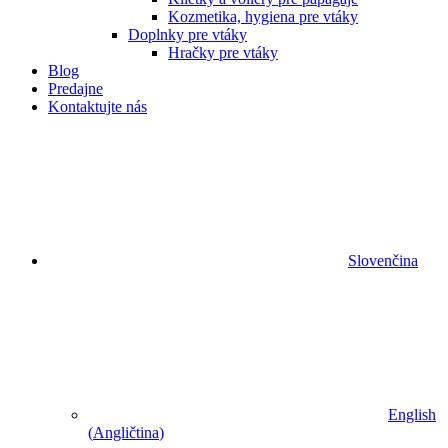
Kozmetika, hygiena pre vtáky
Doplnky pre vtáky
Hračky pre vtáky
Blog
Predajne
Kontaktujte nás
Slovenčina
English
(
Angličtina
)