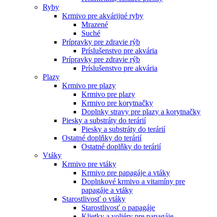
Ryby
Krmivo pre akvárijné ryby
Mrazené
Suché
Prípravky pre zdravie rýb
Príslušenstvo pre akvária
Prípravky pre zdravie rýb
Príslušenstvo pre akvária
Plazy
Krmivo pre plazy
Krmivo pre plazy
Krmivo pre korytnačky
Doplnky stravy pre plazy a korytnačky
Piesky a substráty do terárií
Piesky a substráty do terárií
Ostatné doplňky do terárií
Ostatné doplňky do terárií
Vtáky
Krmivo pre vtáky
Krmivo pre papagáje a vtáky
Doplnkové krmivo a vitamíny pre
papagáje a vtáky
Starostlivosť o vtáky
Starostlivosť o papagáje
Klietky a voliéry pre papagáje