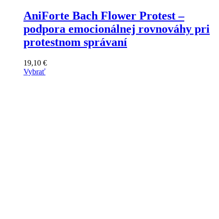
AniForte Bach Flower Protest –
podpora emocionálnej rovnováhy pri
protestnom správaní
19,10
€
Vybrať
Tento
výrobok
má
viacero
variantov.
Varianty
si
môžete
vybrať
na
stránke
produktu