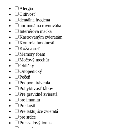
Alergia
Citlivosť
dentálna hygiena
hormonálna rovnováha
Interiérova mačka
Kastrovaným zvieratám
Kontrola hmotnosti
Koža a srsť
Memory foam
Močový mechúr
Obličky
Ortopedický
Pečeň
Podpora trávenia
Pohyblivosť kĺbov
Pre gravidné zvieratá
pre imunitu
Pre kostí
Pre laktujúce zvieratá
pre srdce
Pre svalový tonus