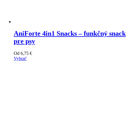
AniForte 4in1 Snacks – funkčný snack
pre psy
Od
6,75
€
Vybrať
Tento
výrobok
má
viacero
variantov.
Varianty
si
môžete
vybrať
na
stránke
produktu