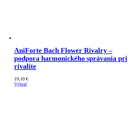
AniForte Bach Flower Rivalry –
podpora harmonického správania pri
rivalite
19,10
€
Vybrať
Tento
výrobok
má
viacero
variantov.
Varianty
si
môžete
vybrať