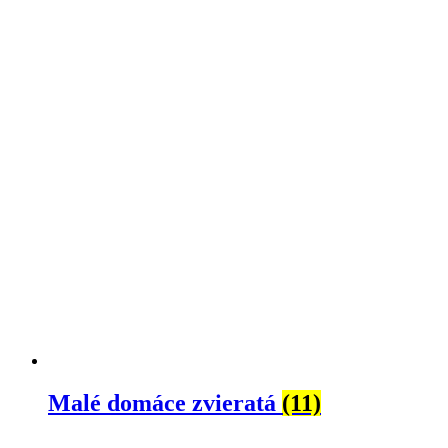
Malé domáce zvieratá
(11)