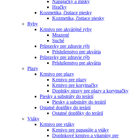
Napájačky a misky
Hračky
Kozmetika, čistiace piesky
Kozmetika, čistiace piesky
Ryby
Krmivo pre akvárijné ryby
Mrazené
Suché
Prípravky pre zdravie rýb
Príslušenstvo pre akvária
Prípravky pre zdravie rýb
Príslušenstvo pre akvária
Plazy
Krmivo pre plazy
Krmivo pre plazy
Krmivo pre korytnačky
Doplnky stravy pre plazy a korytnačky
Piesky a substráty do terárií
Piesky a substráty do terárií
Ostatné doplňky do terárií
Ostatné doplňky do terárií
Vtáky
Krmivo pre vtáky
Krmivo pre papagáje a vtáky
Doplnkové krmivo a vitamíny pre