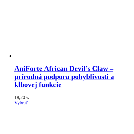
AniForte African Devil’s Claw –
prírodná podpora pohyblivosti a
kĺbovej funkcie
18,20
€
Vybrať
Tento
výrobok
má
viacero
variantov.