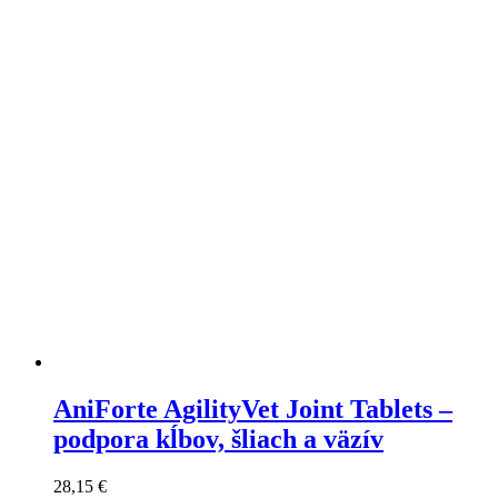
Varianty
si
môžete
vybrať
na
stránke
produktu
AniForte AgilityVet Joint Tablets –
podpora kĺbov, šliach a väzív
28,15
€