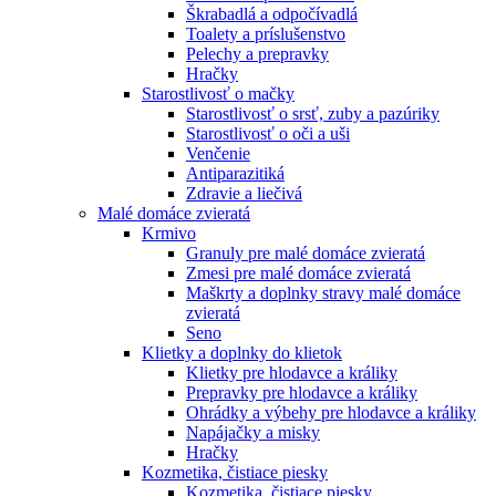
Škrabadlá a odpočívadlá
Toalety а príslušenstvo
Pelechy a prepravky
Hračky
Starostlivosť o mačky
Starostlivosť o srsť, zuby a pazúriky
Starostlivosť o oči a uši
Venčenie
Antiparazitiká
Zdravie a liečivá
Malé domáce zvieratá
Krmivo
Granuly pre malé domáce zvieratá
Zmesi pre malé domáce zvieratá
Maškrty a doplnky stravy malé domáce
zvieratá
Seno
Klietky a doplnky do klietok
Klietky pre hlodavce a králiky
Prepravky pre hlodavce a králiky
Ohrádky a výbehy pre hlodavce a králiky
Napájačky a misky
Hračky
Kozmetika, čistiace piesky
Kozmetika, čistiace piesky