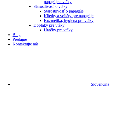
papagáje a vtáky
Starostlivosť o vtáky
Starostlivosť o papagáje
Klietky a voliéry pre papagáje
Kozmetika, hygiena pre vtáky
Doplnky pre vtáky
Hračky pre vtáky
Blog
Predajne
Kontaktujte nás
Slovenčina