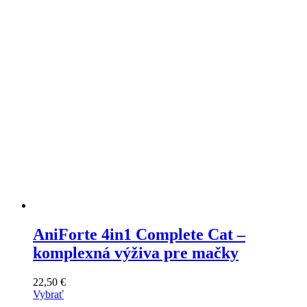
AniForte 4in1 Complete Cat –
komplexná výživa pre mačky
22,50
€
Vybrať
Tento