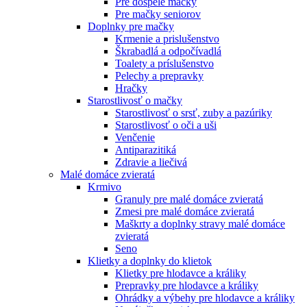
Pre dospelé mačky
Pre mačky seniorov
Doplnky pre mačky
Krmenie a prislušenstvo
Škrabadlá a odpočívadlá
Toalety а príslušenstvo
Pelechy a prepravky
Hračky
Starostlivosť o mačky
Starostlivosť o srsť, zuby a pazúriky
Starostlivosť o oči a uši
Venčenie
Antiparazitiká
Zdravie a liečivá
Malé domáce zvieratá
Krmivo
Granuly pre malé domáce zvieratá
Zmesi pre malé domáce zvieratá
Maškrty a doplnky stravy malé domáce
zvieratá
Seno
Klietky a doplnky do klietok
Klietky pre hlodavce a králiky
Prepravky pre hlodavce a králiky
Ohrádky a výbehy pre hlodavce a králiky