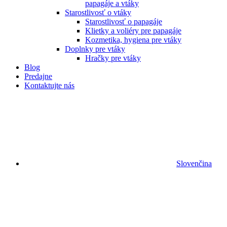
papagáje a vtáky
Starostlivosť o vtáky
Starostlivosť o papagáje
Klietky a voliéry pre papagáje
Kozmetika, hygiena pre vtáky
Doplnky pre vtáky
Hračky pre vtáky
Blog
Predajne
Kontaktujte nás
Slovenčina