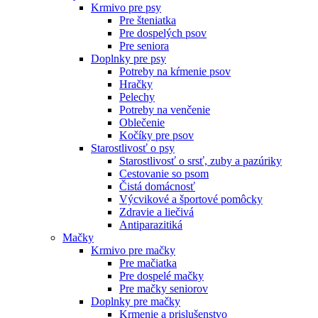
Krmivo pre psy
Pre šteniatka
Pre dospelých psov
Pre seniora
Doplnky pre psy
Potreby na kŕmenie psov
Hračky
Pelechy
Potreby na venčenie
Oblečenie
Kočíky pre psov
Starostlivosť o psy
Starostlivosť o srsť, zuby a pazúriky
Cestovanie so psom
Čistá domácnosť
Výcvikové a športové pomôcky
Zdravie a liečivá
Antiparazitiká
Mačky
Krmivo pre mačky
Pre mačiatka
Pre dospelé mačky
Pre mačky seniorov
Doplnky pre mačky
Krmenie a prislušenstvo