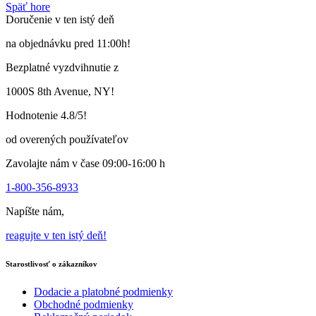
Späť hore
výrobok
Doručenie v ten istý deň
má
viacero
na objednávku pred 11:00h!
variantov.
Varianty
Bezplatné vyzdvihnutie z
si
môžete
1000S 8th Avenue, NY!
vybrať
na
Hodnotenie 4.8/5!
stránke
produktu
od overených používateľov
Zavolajte nám v čase 09:00-16:00 h
1-800-356-8933
Napíšte nám,
reagujte v ten istý deň!
Starostlivosť o zákazníkov
Dodacie a platobné podmienky
Obchodné podmienky