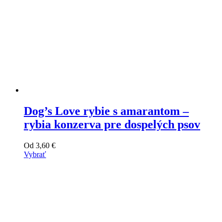
Dog’s Love rybie s amarantom –
rybia konzerva pre dospelých psov
Od
3,60
€
Vybrať
Tento
výrobok
má
viacero
variantov.
Varianty
si