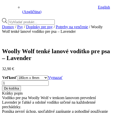
English
(
Angličtina
)
Vyhľadávanie
produktov
Domov
/
Psy
/
Doplnky pre psy
/
Potreby na venčenie
/ Woolly
Wolf tenké lanové vodítko pre psa – Lavender
Woolly Wolf tenké lanové vodítko pre psa
– Lavender
32,90
€
Veľkosť
Vymazať
množstvo
Woolly
Do košíka
Wolf
Krátky popis
tenké
Vodítko pre psa Woolly Wolf v tenkom lanovom prevedení
lanové
Lavender je ľahké a odolné vodítko určené na každodenné
vodítko
prechádzky.
pre
Ponúka pevný úchop, spoľahlivé zapínanie a pohodlné používanie