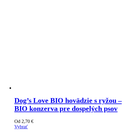
môžete
vybrať
na
stránke
produktu
Dog’s Love BIO hovädzie s ryžou –
BIO konzerva pre dospelých psov
Od
2,70
€
Vybrať
Tento