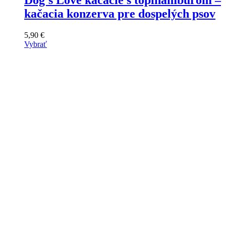
Dog’s Love kačacie s topinamburom –
kačacia konzerva pre dospelých psov
5,90
€
Vybrať
Tento
výrobok
má
viacero
variantov.
Varianty
si
môžete
vybrať
na
stránke
produktu