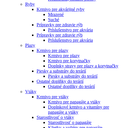
Ryby
Krmivo pre akvárijné ryby
Mrazené
Suché
Prípravky pre zdravie rýb
Príslušenstvo pre akvária
Prípravky pre zdravie rýb
Príslušenstvo pre akvária
Plazy
Krmivo pre plazy
Krmivo pre plazy
Krmivo pre korytnačky
Doplnky stravy pre plazy a korytnačky
Piesky a substráty do terárií
Piesky a substráty do terárií
Ostatné doplňky do terárií
Ostatné doplňky do terárií
Vtáky
Krmivo pre vtáky
Krmivo pre papagáje a vtáky
Doplnkové krmivo a vitamíny pre
papagáje a vtáky
Starostlivosť o vtáky
Starostlivosť o papagáje
Klietky a voliéry pre papagáje