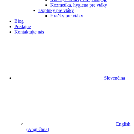
Kozmetika, hygiena pre vtáky
Doplnky pre vtáky
Hračky pre vtáky
Blog
Predajne
Kontaktujte nás
Slovenčina
English
(
Angličtina
)