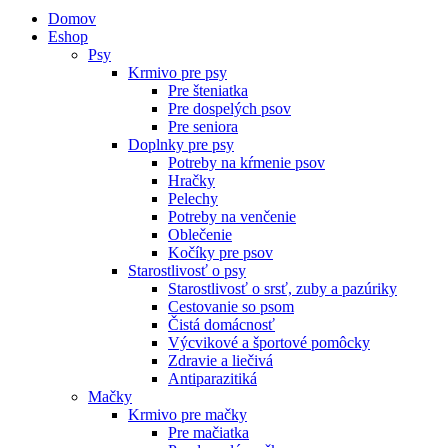
Domov
Eshop
Psy
Krmivo pre psy
Pre šteniatka
Pre dospelých psov
Pre seniora
Doplnky pre psy
Potreby na kŕmenie psov
Hračky
Pelechy
Potreby na venčenie
Oblečenie
Kočíky pre psov
Starostlivosť o psy
Starostlivosť o srsť, zuby a pazúriky
Cestovanie so psom
Čistá domácnosť
Výcvikové a športové pomôcky
Zdravie a liečivá
Antiparazitiká
Mačky
Krmivo pre mačky
Pre mačiatka