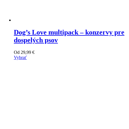
Dog’s Love multipack – konzervy pre
dospelých psov
Od
29,99
€
Vybrať
Tento
výrobok
má
viacero
variantov.
Varianty
si
môžete
vybrať
na
stránke
produktu