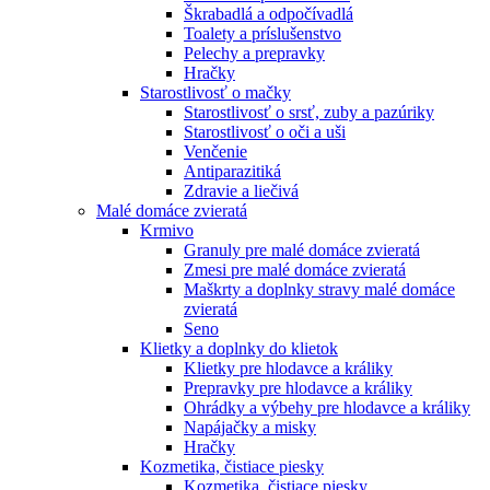
Škrabadlá a odpočívadlá
Toalety а príslušenstvo
Pelechy a prepravky
Hračky
Starostlivosť o mačky
Starostlivosť o srsť, zuby a pazúriky
Starostlivosť o oči a uši
Venčenie
Antiparazitiká
Zdravie a liečivá
Malé domáce zvieratá
Krmivo
Granuly pre malé domáce zvieratá
Zmesi pre malé domáce zvieratá
Maškrty a doplnky stravy malé domáce
zvieratá
Seno
Klietky a doplnky do klietok
Klietky pre hlodavce a králiky
Prepravky pre hlodavce a králiky
Ohrádky a výbehy pre hlodavce a králiky
Napájačky a misky
Hračky
Kozmetika, čistiace piesky
Kozmetika, čistiace piesky