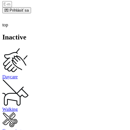
💌 Prihlásiť sa
top
Inactive
Daycare
Walking