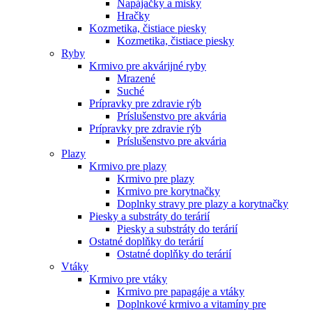
Napájačky a misky
Hračky
Kozmetika, čistiace piesky
Kozmetika, čistiace piesky
Ryby
Krmivo pre akvárijné ryby
Mrazené
Suché
Prípravky pre zdravie rýb
Príslušenstvo pre akvária
Prípravky pre zdravie rýb
Príslušenstvo pre akvária
Plazy
Krmivo pre plazy
Krmivo pre plazy
Krmivo pre korytnačky
Doplnky stravy pre plazy a korytnačky
Piesky a substráty do terárií
Piesky a substráty do terárií
Ostatné doplňky do terárií
Ostatné doplňky do terárií
Vtáky
Krmivo pre vtáky
Krmivo pre papagáje a vtáky
Doplnkové krmivo a vitamíny pre