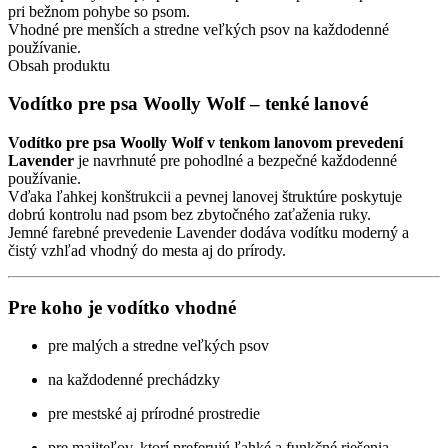
psa
pri bežnom pohybe so psom.
–
Vhodné pre menších a stredne veľkých psov na každodenné
Lavender
používanie.
Obsah produktu
Vodítko pre psa Woolly Wolf – tenké lanové
Vodítko pre psa Woolly Wolf v tenkom lanovom prevedení
Lavender
je navrhnuté pre pohodlné a bezpečné každodenné
používanie.
Vďaka ľahkej konštrukcii a pevnej lanovej štruktúre poskytuje
dobrú kontrolu nad psom bez zbytočného zaťaženia ruky.
Jemné farebné prevedenie Lavender dodáva vodítku moderný a
čistý vzhľad vhodný do mesta aj do prírody.
Pre koho je vodítko vhodné
pre malých a stredne veľkých psov
na každodenné prechádzky
pre mestské aj prírodné prostredie
pre majiteľov, ktorí preferujú ľahké a funkčné riešenia