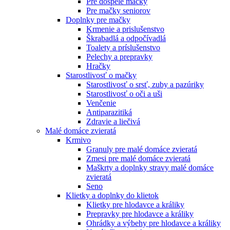
Pre dospelé mačky
Pre mačky seniorov
Doplnky pre mačky
Krmenie a prislušenstvo
Škrabadlá a odpočívadlá
Toalety а príslušenstvo
Pelechy a prepravky
Hračky
Starostlivosť o mačky
Starostlivosť o srsť, zuby a pazúriky
Starostlivosť o oči a uši
Venčenie
Antiparazitiká
Zdravie a liečivá
Malé domáce zvieratá
Krmivo
Granuly pre malé domáce zvieratá
Zmesi pre malé domáce zvieratá
Maškrty a doplnky stravy malé domáce
zvieratá
Seno
Klietky a doplnky do klietok
Klietky pre hlodavce a králiky
Prepravky pre hlodavce a králiky
Ohrádky a výbehy pre hlodavce a králiky