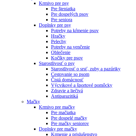
Krmivo pre psy
Pre šteniatka
Pre dospelých psov
Pre seniora
Doplnky pre psy
Potreby na kŕmenie psov
Hračky
Pelechy
Potreby na venčenie
Oblečenie
Kočíky pre psov
Starostlivosť o psy
Starostlivosť o srsť, zuby a pazúriky
Cestovanie so psom
Čistá domácnosť
Výcvikové a športové pomôcky
Zdravie a liečivá
Antiparazitiká
Mačky
Krmivo pre mačky
Pre mačiatka
Pre dospelé mačky
Pre mačky seniorov
Doplnky pre mačky
Krmenie a prislušenstvo