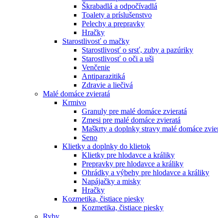
Škrabadlá a odpočívadlá
Toalety а príslušenstvo
Pelechy a prepravky
Hračky
Starostlivosť o mačky
Starostlivosť o srsť, zuby a pazúriky
Starostlivosť o oči a uši
Venčenie
Antiparazitiká
Zdravie a liečivá
Malé domáce zvieratá
Krmivo
Granuly pre malé domáce zvieratá
Zmesi pre malé domáce zvieratá
Maškrty a doplnky stravy malé domáce zvie
Seno
Klietky a doplnky do klietok
Klietky pre hlodavce a králiky
Prepravky pre hlodavce a králiky
Ohrádky a výbehy pre hlodavce a králiky
Napájačky a misky
Hračky
Kozmetika, čistiace piesky
Kozmetika, čistiace piesky
Ryby