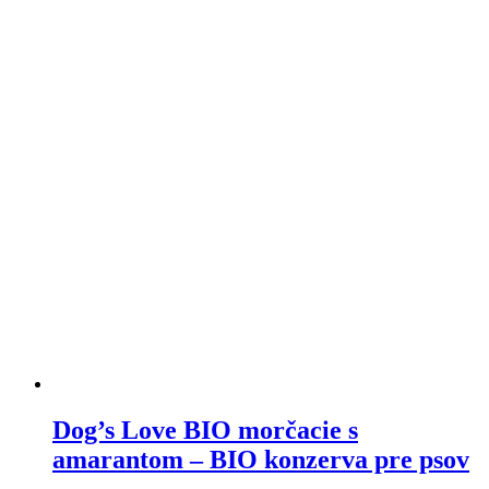
variantov.
Varianty
si
môžete
vybrať
na
stránke
produktu
Dog’s Love BIO morčacie s
amarantom – BIO konzerva pre psov