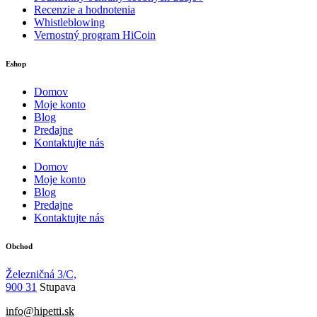
Recenzie a hodnotenia
Whistleblowing
Vernostný program HiCoin
Eshop
Domov
Moje konto
Blog
Predajne
Kontaktujte nás
Domov
Moje konto
Blog
Predajne
Kontaktujte nás
Obchod
Železničná 3/C,
900 31
Stupava
info@hipetti.sk