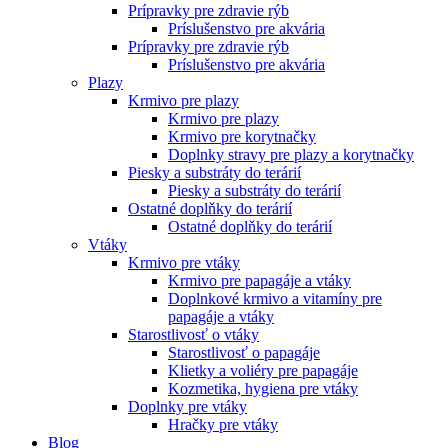
Prípravky pre zdravie rýb
Príslušenstvo pre akvária
Prípravky pre zdravie rýb
Príslušenstvo pre akvária
Plazy
Krmivo pre plazy
Krmivo pre plazy
Krmivo pre korytnačky
Doplnky stravy pre plazy a korytnačky
Piesky a substráty do terárií
Piesky a substráty do terárií
Ostatné doplňky do terárií
Ostatné doplňky do terárií
Vtáky
Krmivo pre vtáky
Krmivo pre papagáje a vtáky
Doplnkové krmivo a vitamíny pre
papagáje a vtáky
Starostlivosť o vtáky
Starostlivosť o papagáje
Klietky a voliéry pre papagáje
Kozmetika, hygiena pre vtáky
Doplnky pre vtáky
Hračky pre vtáky
Blog