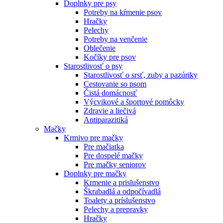
Doplnky pre psy
Potreby na kŕmenie psov
Hračky
Pelechy
Potreby na venčenie
Oblečenie
Kočíky pre psov
Starostlivosť o psy
Starostlivosť o srsť, zuby a pazúriky
Cestovanie so psom
Čistá domácnosť
Výcvikové a športové pomôcky
Zdravie a liečivá
Antiparazitiká
Mačky
Krmivo pre mačky
Pre mačiatka
Pre dospelé mačky
Pre mačky seniorov
Doplnky pre mačky
Krmenie a prislušenstvo
Škrabadlá a odpočívadlá
Toalety а príslušenstvo
Pelechy a prepravky
Hračky