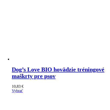
Dog’s Love BIO hovädzie tréningové
maškrty pre psov
10,83
€
Vybrať
Tento
výrobok
má
viacero