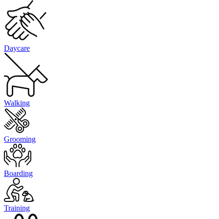
Daycare
Walking
Grooming
Boarding
Training