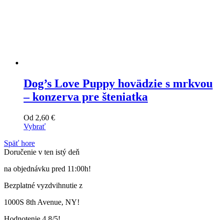
Dog’s Love Puppy hovädzie s mrkvou
– konzerva pre šteniatka
Od
2,60
€
Vybrať
Tento
Späť hore
výrobok
Doručenie v ten istý deň
má
viacero
na objednávku pred 11:00h!
variantov.
Varianty
Bezplatné vyzdvihnutie z
si
môžete
1000S 8th Avenue, NY!
vybrať
na
Hodnotenie 4.8/5!