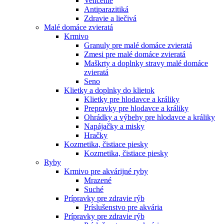
Venčenie
Antiparazitiká
Zdravie a liečivá
Malé domáce zvieratá
Krmivo
Granuly pre malé domáce zvieratá
Zmesi pre malé domáce zvieratá
Maškrty a doplnky stravy malé domáce
zvieratá
Seno
Klietky a doplnky do klietok
Klietky pre hlodavce a králiky
Prepravky pre hlodavce a králiky
Ohrádky a výbehy pre hlodavce a králiky
Napájačky a misky
Hračky
Kozmetika, čistiace piesky
Kozmetika, čistiace piesky
Ryby
Krmivo pre akvárijné ryby
Mrazené
Suché
Prípravky pre zdravie rýb
Príslušenstvo pre akvária
Prípravky pre zdravie rýb