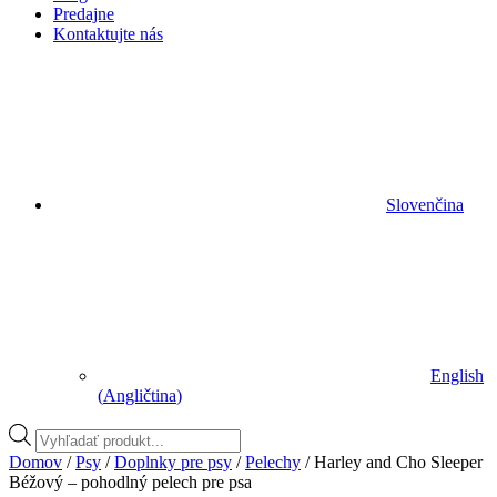
Predajne
Kontaktujte nás
Slovenčina
English
(
Angličtina
)
Vyhľadávanie
produktov
Domov
/
Psy
/
Doplnky pre psy
/
Pelechy
/ Harley and Cho Sleeper
Béžový – pohodlný pelech pre psa