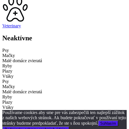
Veterinary
Neaktívne
Psy
Mačky
Malé domáce zvieratá
Ryby
Plazy
Vtáky
Psy
Mačky
Malé domáce zvieratá
Ryby
Plazy
Vtáky
Používame cookies aby sme pre vás zabezpečili ten najlepší zážitok
z našich webových stránok. Ak budete pokračovať v používaní tejto
stránky budeme predpokladať, že ste s ňou spokojní.
Súhlasím