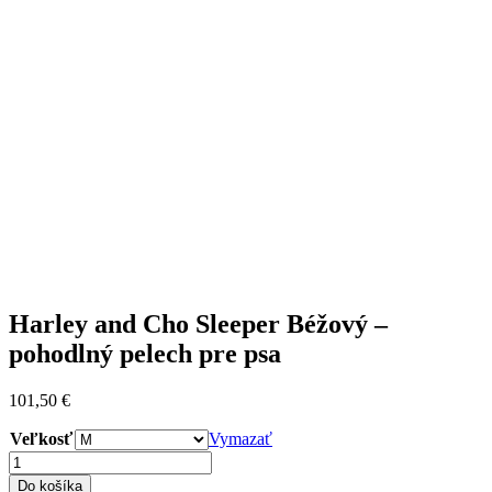
Harley and Cho Sleeper Béžový –
pohodlný pelech pre psa
101,50
€
Veľkosť
Vymazať
množstvo
Harley
Do košíka