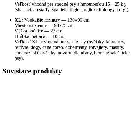
Veľkosť vhodná pre stredné psy s hmotnosťou 15 – 25 kg
(shar pei, amstaffy, španiele, bígle, anglické buldogy, corgi).
XL:
Vonkajšie rozmery — 130×90 cm
Miesto na spanie — 98×75 cm
Výška bočnice — 27 cm
Hrúbka matraca — 10 cm
Veľkosť XL je vhodná pre veľké psy (ovčiaky, labradory,
retrívre, dogy, cane corso, dobermany, rotvajlery, mastify,
stredoázijské ovčiaky, novofundlanďany, bernské salašnícke
psy).
Súvisiace produkty