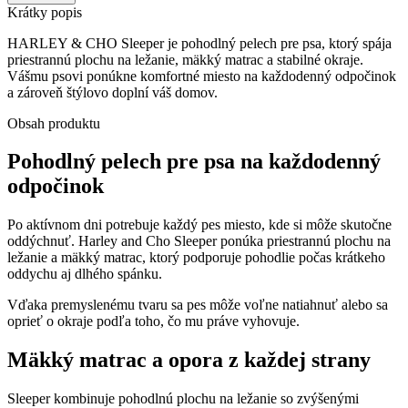
and
Krátky popis
Cho
Sleeper
HARLEY & CHO Sleeper je pohodlný pelech pre psa, ktorý spája
Béžový
priestrannú plochu na ležanie, mäkký matrac a stabilné okraje.
–
Vášmu psovi ponúkne komfortné miesto na každodenný odpočinok
pohodlný
a zároveň štýlovo doplní váš domov.
pelech
pre
Obsah produktu
psa
Pohodlný pelech pre psa na každodenný
odpočinok
Po aktívnom dni potrebuje každý pes miesto, kde si môže skutočne
oddýchnuť. Harley and Cho Sleeper ponúka priestrannú plochu na
ležanie a mäkký matrac, ktorý podporuje pohodlie počas krátkeho
oddychu aj dlhého spánku.
Vďaka premyslenému tvaru sa pes môže voľne natiahnuť alebo sa
oprieť o okraje podľa toho, čo mu práve vyhovuje.
Mäkký matrac a opora z každej strany
Sleeper kombinuje pohodlnú plochu na ležanie so zvýšenými