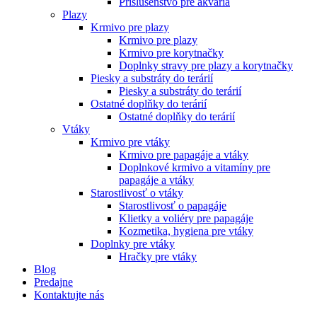
Príslušenstvo pre akvária
Plazy
Krmivo pre plazy
Krmivo pre plazy
Krmivo pre korytnačky
Doplnky stravy pre plazy a korytnačky
Piesky a substráty do terárií
Piesky a substráty do terárií
Ostatné doplňky do terárií
Ostatné doplňky do terárií
Vtáky
Krmivo pre vtáky
Krmivo pre papagáje a vtáky
Doplnkové krmivo a vitamíny pre
papagáje a vtáky
Starostlivosť o vtáky
Starostlivosť o papagáje
Klietky a voliéry pre papagáje
Kozmetika, hygiena pre vtáky
Doplnky pre vtáky
Hračky pre vtáky
Blog
Predajne
Kontaktujte nás