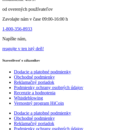
stránke
produktu
od overených používateľov
Zavolajte nám v čase 09:00-16:00 h
1-800-356-8933
Napíšte nám,
reagujte v ten istý deň!
Starostlivosť o zákazníkov
Dodacie a platobné podmienky
Obchodné podmienky
Reklamačný poriadok
Podmienky ochrany osobných údajov
Recenzie a hodnotenia
Whistleblowing
Vernostný program HiCoin
Dodacie a platobné podmienky
Obchodné podmienky
Reklamačný poriadok
Podmienky ochrany osobných údajov