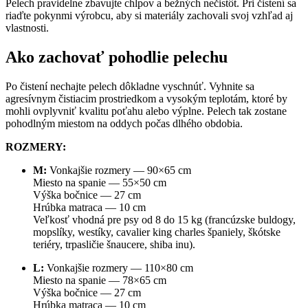
Pelech pravidelne zbavujte chlpov a bežných nečistôt. Pri čistení sa
riaďte pokynmi výrobcu, aby si materiály zachovali svoj vzhľad aj
vlastnosti.
Ako zachovať pohodlie pelechu
Po čistení nechajte pelech dôkladne vyschnúť. Vyhnite sa
agresívnym čistiacim prostriedkom a vysokým teplotám, ktoré by
mohli ovplyvniť kvalitu poťahu alebo výplne. Pelech tak zostane
pohodlným miestom na oddych počas dlhého obdobia.
ROZMERY:
M:
Vonkajšie rozmery — 90×65 cm
Miesto na spanie — 55×50 cm
Výška bočnice — 27 cm
Hrúbka matraca — 10 cm
Veľkosť vhodná pre psy od 8 do 15 kg (francúzske buldogy,
mopslíky, westíky, cavalier king charles španiely, škótske
teriéry, trpasličie šnaucere, shiba inu).
L:
Vonkajšie rozmery — 110×80 cm
Miesto na spanie — 78×65 cm
Výška bočnice — 27 cm
Hrúbka matraca — 10 cm