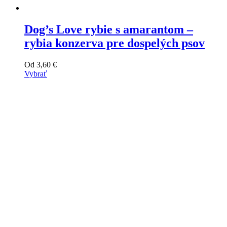
Dog’s Love rybie s amarantom –
rybia konzerva pre dospelých psov
Od
3,60
€
Vybrať
Tento
výrobok
má
viacero
variantov.
Varianty
si
môžete
vybrať
na
stránke
produktu