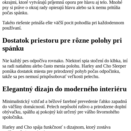
okrajmi, ktoré vytvárajú príjemnú oporu pre hlavu aj telo. Mnohé
psy si práve o okraj rady opierajú hlavu alebo sa k nemu pritúlia
počas spánku.
Takéto riešenie prináša ešte väčší pocit pohodlia pri každodennom
používaní.
Dostatok priestoru pre rôzne polohy pri
spánku
Nie každý pes odpočíva rovnako. Niektorí spia stočení do klbka, iní
sa radi natiahnu alebo často menia polohu. Harley and Cho Sleeper
ponúka dostatok miesta pre prirodzený pohyb počas odpočinku,
takže sa pes nemusí prispôsobovať veľkosti pelechu.
Elegantný dizajn do moderného interiéru
Minimalistický vzhľad a béžové farebné prevedenie ľahko zapadnú
do väčšiny domácností. Pelech nepôsobí rušivo a prirodzene doplní
obývačku, spálňu aj pokojný kút určený pre vášho štvornohého
spoločníka.
Harley and Cho spája funkčnosť s dizajnom, ktorý zostáva