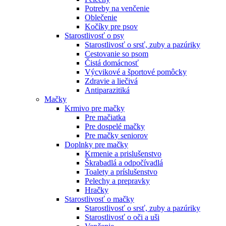
Potreby na venčenie
Oblečenie
Kočíky pre psov
Starostlivosť o psy
Starostlivosť o srsť, zuby a pazúriky
Cestovanie so psom
Čistá domácnosť
Výcvikové a športové pomôcky
Zdravie a liečivá
Antiparazitiká
Mačky
Krmivo pre mačky
Pre mačiatka
Pre dospelé mačky
Pre mačky seniorov
Doplnky pre mačky
Krmenie a prislušenstvo
Škrabadlá a odpočívadlá
Toalety а príslušenstvo
Pelechy a prepravky
Hračky
Starostlivosť o mačky
Starostlivosť o srsť, zuby a pazúriky
Starostlivosť o oči a uši