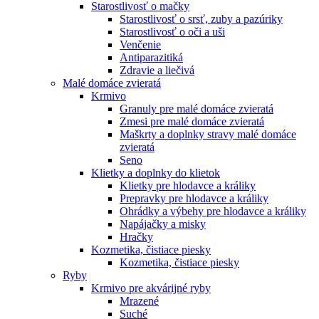
Starostlivosť o mačky
Starostlivosť o srsť, zuby a pazúriky
Starostlivosť o oči a uši
Venčenie
Antiparazitiká
Zdravie a liečivá
Malé domáce zvieratá
Krmivo
Granuly pre malé domáce zvieratá
Zmesi pre malé domáce zvieratá
Maškrty a doplnky stravy malé domáce
zvieratá
Seno
Klietky a doplnky do klietok
Klietky pre hlodavce a králiky
Prepravky pre hlodavce a králiky
Ohrádky a výbehy pre hlodavce a králiky
Napájačky a misky
Hračky
Kozmetika, čistiace piesky
Kozmetika, čistiace piesky
Ryby
Krmivo pre akvárijné ryby
Mrazené
Suché