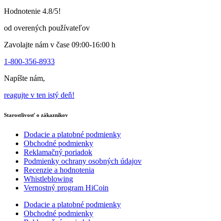
na
Hodnotenie 4.8/5!
stránke
produktu
od overených používateľov
Zavolajte nám v čase 09:00-16:00 h
1-800-356-8933
Napíšte nám,
reagujte v ten istý deň!
Starostlivosť o zákazníkov
Dodacie a platobné podmienky
Obchodné podmienky
Reklamačný poriadok
Podmienky ochrany osobných údajov
Recenzie a hodnotenia
Whistleblowing
Vernostný program HiCoin
Dodacie a platobné podmienky
Obchodné podmienky