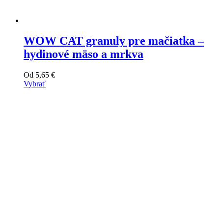
WOW CAT granuly pre mačiatka –
hydinové mäso a mrkva
Od
5,65
€
Vybrať
Tento
výrobok
má
viacero
variantov.
Varianty
si
môžete
vybrať
na
stránke
produktu