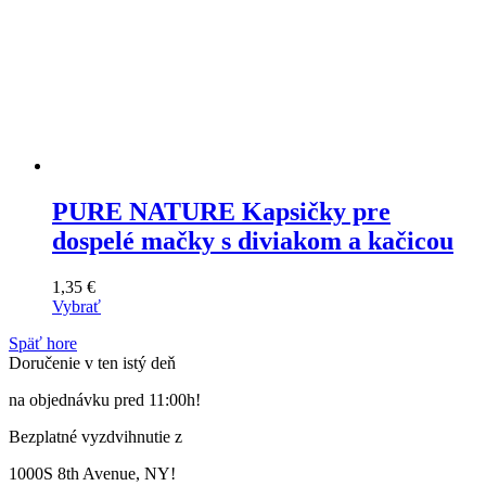
PURE NATURE Kapsičky pre
dospelé mačky s diviakom a kačicou
1,35
€
Vybrať
Tento
Späť hore
výrobok
Doručenie v ten istý deň
má
viacero
na objednávku pred 11:00h!
variantov.
Varianty
Bezplatné vyzdvihnutie z
si
môžete
1000S 8th Avenue, NY!
vybrať