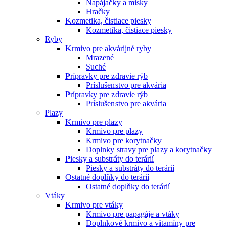
Napájačky a misky
Hračky
Kozmetika, čistiace piesky
Kozmetika, čistiace piesky
Ryby
Krmivo pre akvárijné ryby
Mrazené
Suché
Prípravky pre zdravie rýb
Príslušenstvo pre akvária
Prípravky pre zdravie rýb
Príslušenstvo pre akvária
Plazy
Krmivo pre plazy
Krmivo pre plazy
Krmivo pre korytnačky
Doplnky stravy pre plazy a korytnačky
Piesky a substráty do terárií
Piesky a substráty do terárií
Ostatné doplňky do terárií
Ostatné doplňky do terárií
Vtáky
Krmivo pre vtáky
Krmivo pre papagáje a vtáky
Doplnkové krmivo a vitamíny pre