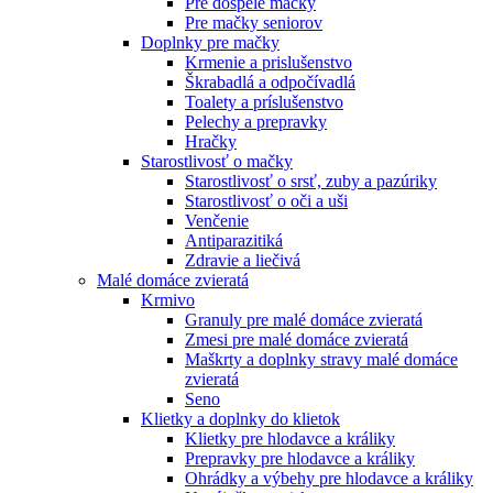
Pre dospelé mačky
Pre mačky seniorov
Doplnky pre mačky
Krmenie a prislušenstvo
Škrabadlá a odpočívadlá
Toalety а príslušenstvo
Pelechy a prepravky
Hračky
Starostlivosť o mačky
Starostlivosť o srsť, zuby a pazúriky
Starostlivosť o oči a uši
Venčenie
Antiparazitiká
Zdravie a liečivá
Malé domáce zvieratá
Krmivo
Granuly pre malé domáce zvieratá
Zmesi pre malé domáce zvieratá
Maškrty a doplnky stravy malé domáce
zvieratá
Seno
Klietky a doplnky do klietok
Klietky pre hlodavce a králiky
Prepravky pre hlodavce a králiky
Ohrádky a výbehy pre hlodavce a králiky