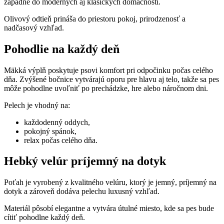
zapadne do moderných aj klasických domácností.
Olivový odtieň prináša do priestoru pokoj, prirodzenosť a
nadčasový vzhľad.
Pohodlie na každý deň
Mäkká výplň poskytuje psovi komfort pri odpočinku počas celého
dňa. Zvýšené bočnice vytvárajú oporu pre hlavu aj telo, takže sa pes
môže pohodlne uvoľniť po prechádzke, hre alebo náročnom dni.
Pelech je vhodný na:
každodenný oddych,
pokojný spánok,
relax počas celého dňa.
Hebký velúr príjemný na dotyk
Poťah je vyrobený z kvalitného velúru, ktorý je jemný, príjemný na
dotyk a zároveň dodáva pelechu luxusný vzhľad.
Materiál pôsobí elegantne a vytvára útulné miesto, kde sa pes bude
cítiť pohodlne každý deň.