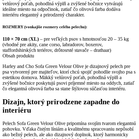
Green
velúrový poťah, pohodlná výplň a zvýšené bočnice vytvárajú
Velúr
ideálne miesto na odpočinok, zatiaľ čo olivová farba dodáva
Olive
interiéru elegantný a prirodzený charakter.
–
dizajnový
ROZMERY (vonkajšie rozmery celého pelechu):
pelech
pre
110 × 70 cm
(
XL)
– pre veľkých psov s hmotnosťou 20 – 35 kg
psa
(vhodné pre akity, cane corso, labradorov, boxerov,
staffordshirských teriérov, drôtosrsté stavače – drathaar)
Obsah produktu
Harley and Cho Sofa Green Velour Olive je dizajnový pelech pre
psa vytvorený pre majiteľov, ktorí chcú spojiť pohodlie svojho psa s
estetikou domova. Mäkký velúrový poťah, pohodlná výplň a
zvýšené bočnice poskytujú psovi príjemné miesto na oddych, zatiaľ
čo elegantná olivová farba sa stane štýlovou súčasťou interiéru.
Dizajn, ktorý prirodzene zapadne do
interiéru
Pelech Sofa Green Velour Olive pripomína svojím tvarom elegantnú
pohovku. Vďaka čistým líniám a kvalitnému spracovaniu nepôsobí
ako bežný pelech, ale ako dizajnový doplnok, ktorý harmonicky