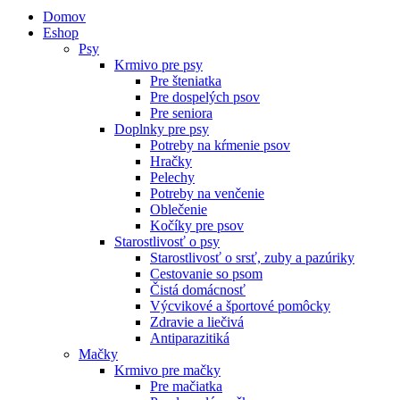
Domov
Eshop
Psy
Krmivo pre psy
Pre šteniatka
Pre dospelých psov
Pre seniora
Doplnky pre psy
Potreby na kŕmenie psov
Hračky
Pelechy
Potreby na venčenie
Oblečenie
Kočíky pre psov
Starostlivosť o psy
Starostlivosť o srsť, zuby a pazúriky
Cestovanie so psom
Čistá domácnosť
Výcvikové a športové pomôcky
Zdravie a liečivá
Antiparazitiká
Mačky
Krmivo pre mačky
Pre mačiatka