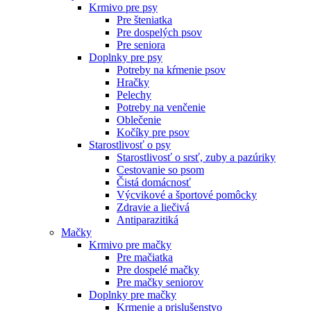
Krmivo pre psy
Pre šteniatka
Pre dospelých psov
Pre seniora
Doplnky pre psy
Potreby na kŕmenie psov
Hračky
Pelechy
Potreby na venčenie
Oblečenie
Kočíky pre psov
Starostlivosť o psy
Starostlivosť o srsť, zuby a pazúriky
Cestovanie so psom
Čistá domácnosť
Výcvikové a športové pomôcky
Zdravie a liečivá
Antiparazitiká
Mačky
Krmivo pre mačky
Pre mačiatka
Pre dospelé mačky
Pre mačky seniorov
Doplnky pre mačky
Krmenie a prislušenstvo