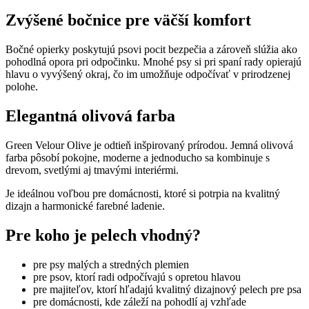
Zvýšené bočnice pre väčší komfort
Bočné opierky poskytujú psovi pocit bezpečia a zároveň slúžia ako
pohodlná opora pri odpočinku. Mnohé psy si pri spaní rady opierajú
hlavu o vyvýšený okraj, čo im umožňuje odpočívať v prirodzenej
polohe.
Elegantná olivová farba
Green Velour Olive je odtieň inšpirovaný prírodou. Jemná olivová
farba pôsobí pokojne, moderne a jednoducho sa kombinuje s
drevom, svetlými aj tmavými interiérmi.
Je ideálnou voľbou pre domácnosti, ktoré si potrpia na kvalitný
dizajn a harmonické farebné ladenie.
Pre koho je pelech vhodný?
pre psy malých a stredných plemien
pre psov, ktorí radi odpočívajú s opretou hlavou
pre majiteľov, ktorí hľadajú kvalitný dizajnový pelech pre psa
pre domácnosti, kde záleží na pohodlí aj vzhľade