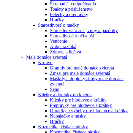
Škrabadlá a odpočívadlá
Toalety а príslušenstvo
Pelechy a prepravky
Hračky
Starostlivosť o mačky
Starostlivosť o srsť, zuby a pazúriky
Starostlivosť o oči a uši
Venčenie
Antiparazitiká
Zdravie a liečivá
Malé domáce zvieratá
Krmivo
Granuly pre malé domáce zvieratá
Zmesi pre malé domáce zvieratá
Maškrty a doplnky stravy malé domáce
zvieratá
Seno
Klietky a doplnky do klietok
Klietky pre hlodavce a králiky
Prepravky pre hlodavce a králiky
Ohrádky a výbehy pre hlodavce a králiky
Napájačky a misky
Hračky
Kozmetika, čistiace piesky
Kozmetika, čistiace piesky