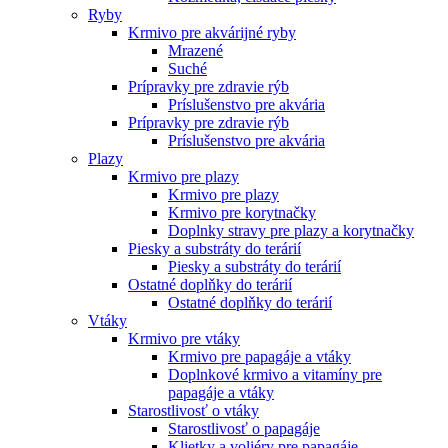
Ryby
Krmivo pre akvárijné ryby
Mrazené
Suché
Prípravky pre zdravie rýb
Príslušenstvo pre akvária
Prípravky pre zdravie rýb
Príslušenstvo pre akvária
Plazy
Krmivo pre plazy
Krmivo pre plazy
Krmivo pre korytnačky
Doplnky stravy pre plazy a korytnačky
Piesky a substráty do terárií
Piesky a substráty do terárií
Ostatné doplňky do terárií
Ostatné doplňky do terárií
Vtáky
Krmivo pre vtáky
Krmivo pre papagáje a vtáky
Doplnkové krmivo a vitamíny pre
papagáje a vtáky
Starostlivosť o vtáky
Starostlivosť o papagáje
Klietky a voliéry pre papagáje