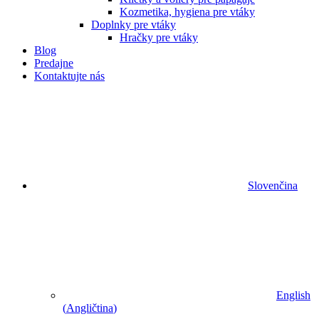
Kozmetika, hygiena pre vtáky
Doplnky pre vtáky
Hračky pre vtáky
Blog
Predajne
Kontaktujte nás
Slovenčina
English
(
Angličtina
)