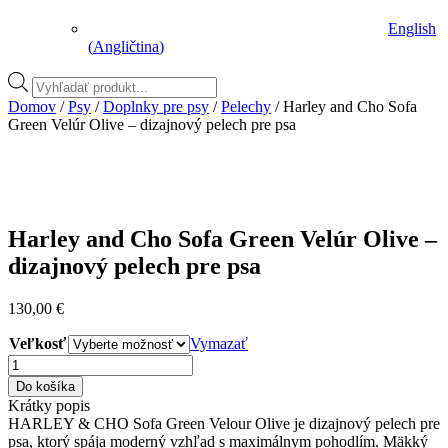
English
(
Angličtina
)
Vyhľadávanie
produktov
Domov
/
Psy
/
Doplnky pre psy
/
Pelechy
/ Harley and Cho Sofa
Green Velúr Olive – dizajnový pelech pre psa
Harley and Cho Sofa Green Velúr Olive –
dizajnový pelech pre psa
130,00
€
Veľkosť
Vymazať
množstvo
Harley
Do košíka
and
Krátky popis
Cho
HARLEY & CHO Sofa Green Velour Olive je dizajnový pelech pre
Sofa
psa, ktorý spája moderný vzhľad s maximálnym pohodlím. Mäkký