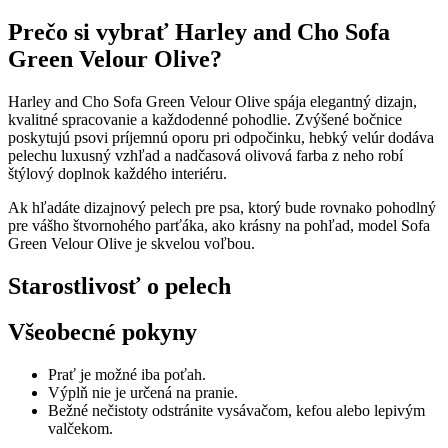
Prečo si vybrať Harley and Cho Sofa
Green Velour Olive?
Harley and Cho Sofa Green Velour Olive spája elegantný dizajn,
kvalitné spracovanie a každodenné pohodlie. Zvýšené bočnice
poskytujú psovi príjemnú oporu pri odpočinku, hebký velúr dodáva
pelechu luxusný vzhľad a nadčasová olivová farba z neho robí
štýlový doplnok každého interiéru.
Ak hľadáte dizajnový pelech pre psa, ktorý bude rovnako pohodlný
pre vášho štvornohého parťáka, ako krásny na pohľad, model Sofa
Green Velour Olive je skvelou voľbou.
Starostlivosť o pelech
Všeobecné pokyny
Prať je možné iba poťah.
Výplň nie je určená na pranie.
Bežné nečistoty odstránite vysávačom, kefou alebo lepivým
valčekom.