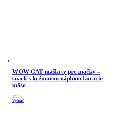
WOW CAT maškrty pre mačky –
snack s krémovou náplňou kuracie
mäso
2,55
€
Vybrať
Tento
výrobok