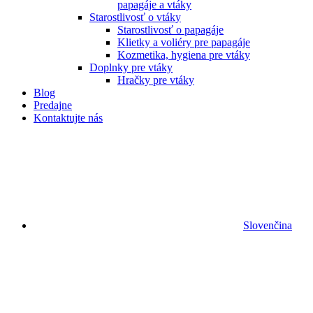
papagáje a vtáky
Starostlivosť o vtáky
Starostlivosť o papagáje
Klietky a voliéry pre papagáje
Kozmetika, hygiena pre vtáky
Doplnky pre vtáky
Hračky pre vtáky
Blog
Predajne
Kontaktujte nás
Slovenčina