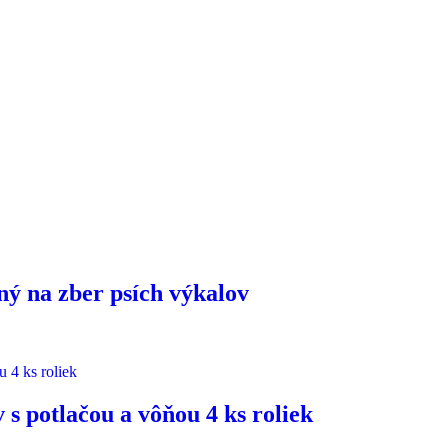
ý na zber psích výkalov
s potlačou a vôňou 4 ks roliek