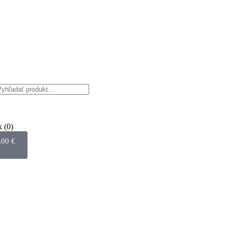
k
(0)
,00
€