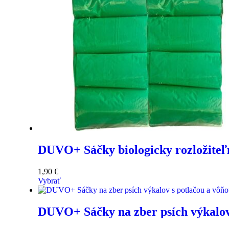
DUVO+ Sáčky biologicky rozložiteľn
1,90
€
Vybrať
DUVO+ Sáčky na zber psích výkalov 